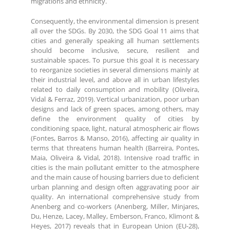
migrations and ethnicity.
Consequently, the environmental dimension is present
all over the SDGs. By 2030, the SDG Goal 11 aims that
cities and generally speaking all human settlements
should become inclusive, secure, resilient and
sustainable spaces. To pursue this goal it is necessary
to reorganize societies in several dimensions mainly at
their industrial level, and above all in urban lifestyles
related to daily consumption and mobility (Oliveira,
Vidal & Ferraz, 2019). Vertical urbanization, poor urban
designs and lack of green spaces, among others, may
define the environment quality of cities by
conditioning space, light, natural atmospheric air flows
(Fontes, Barros & Manso, 2016), affecting air quality in
terms that threatens human health (Barreira, Pontes,
Maia, Oliveira & Vidal, 2018). Intensive road traffic in
cities is the main pollutant emitter to the atmosphere
and the main cause of housing barriers due to deficient
urban planning and design often aggravating poor air
quality. An international comprehensive study from
Anenberg and co-workers (Anenberg, Miller, Minjares,
Du, Henze, Lacey, Malley, Emberson, Franco, Klimont &
Heyes, 2017) reveals that in European Union (EU-28),