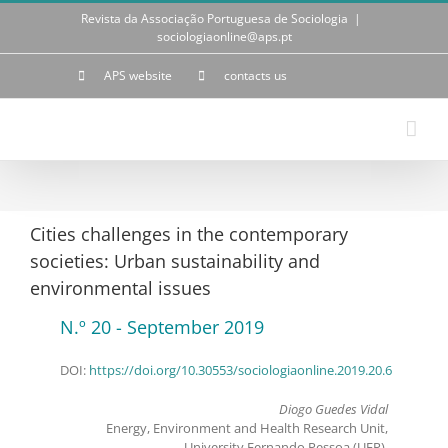
Skip
Revista da Associação Portuguesa de Sociologia
|
to
sociologiaonline@aps.pt
content
APS website
contacts us
Cities challenges in the contemporary
societies: Urban sustainability and
environmental issues
N.º 20 - September 2019
DOI:
https://doi.org/10.30553/sociologiaonline.2019.20.6
Diogo Guedes Vidal
Energy, Environment and Health Research Unit,
University Fernando Pessoa (UFP).