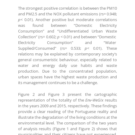
The strongest positive correlation is between the PM10
and PM2.5 and the NOX pollutant emissions (rs= 0.948;
p
< 0.01). Another positive but moderate correlations
was found between “Domestic Electricity
Consumption” and “Undifferentiated Urban Waste
Collection” (rs= 0.602;
p
< 0.01) and between “Domestic
Electricity Consumption” and “Water
Supplied/Consumed” (rs= 0.533;
p
< 0.01). These
relations may be explained by contemporary society’s
general consumeristic behaviour, especially related to
water and energy daily use habits and waste
production. Due to the concentrated population,
urban spaces have the highest waste production and
its management continues to be a challenge.
Figure 2 and Figure 3 present the cartographic
representation of the totality of the
Env-WeGIx
results
in the years 2009 and 2015, respectively. These findings
provide a clear reading of the Portuguese reality and
illustrate the degradation of the living conditions at the
environmental level. The comparison of the two years
of analysis results (Figure 1 and Figure 2) shows that
municipalities and their citizens have not experienced,