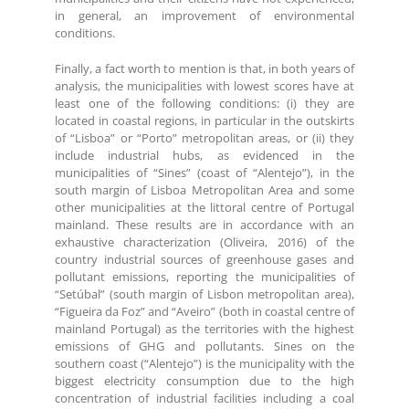
in general, an improvement of environmental
conditions.
Finally, a fact worth to mention is that, in both years of
analysis, the municipalities with lowest scores have at
least one of the following conditions: (i) they are
located in coastal regions, in particular in the outskirts
of “Lisboa” or “Porto” metropolitan areas, or (ii) they
include industrial hubs, as evidenced in the
municipalities of “Sines” (coast of “Alentejo”), in the
south margin of Lisboa Metropolitan Area and some
other municipalities at the littoral centre of Portugal
mainland. These results are in accordance with an
exhaustive characterization (Oliveira, 2016) of the
country industrial sources of greenhouse gases and
pollutant emissions, reporting the municipalities of
“Setúbal” (south margin of Lisbon metropolitan area),
“Figueira da Foz” and “Aveiro” (both in coastal centre of
mainland Portugal) as the territories with the highest
emissions of GHG and pollutants. Sines on the
southern coast (“Alentejo”) is the municipality with the
biggest electricity consumption due to the high
concentration of industrial facilities including a coal