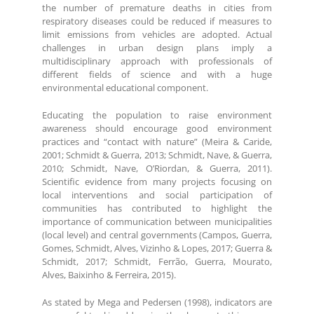
the number of premature deaths in cities from
respiratory diseases could be reduced if measures to
limit emissions from vehicles are adopted. Actual
challenges in urban design plans imply a
multidisciplinary approach with professionals of
different fields of science and with a huge
environmental educational component.
Educating the population to raise environment
awareness should encourage good environment
practices and “contact with nature” (Meira & Caride,
2001; Schmidt & Guerra, 2013; Schmidt, Nave, & Guerra,
2010; Schmidt, Nave, O’Riordan, & Guerra, 2011).
Scientific evidence from many projects focusing on
local interventions and social participation of
communities has contributed to highlight the
importance of communication between municipalities
(local level) and central governments (Campos, Guerra,
Gomes, Schmidt, Alves, Vizinho & Lopes, 2017; Guerra &
Schmidt, 2017; Schmidt, Ferrão, Guerra, Mourato,
Alves, Baixinho & Ferreira, 2015).
As stated by Mega and Pedersen (1998), indicators are