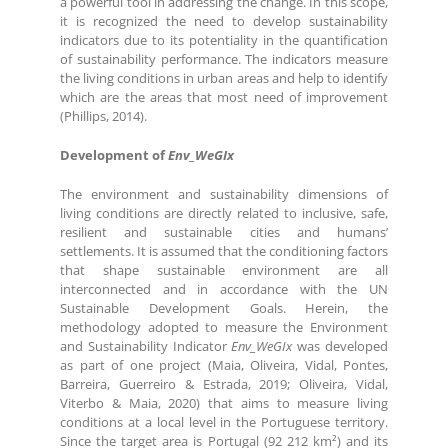
a powerful tool in addressing the change. In this scope,
it is recognized the need to develop sustainability
indicators due to its potentiality in the quantification
of sustainability performance. The indicators measure
the living conditions in urban areas and help to identify
which are the areas that most need of improvement
(Phillips, 2014).
Development of
Env_WeGIx
The environment and sustainability dimensions of
living conditions are directly related to inclusive, safe,
resilient and sustainable cities and humans’
settlements. It is assumed that the conditioning factors
that shape sustainable environment are all
interconnected and in accordance with the UN
Sustainable Development Goals. Herein, the
methodology adopted to measure the Environment
and Sustainability Indicator
Env_WeGIx
was developed
as part of one project (Maia, Oliveira, Vidal, Pontes,
Barreira, Guerreiro & Estrada, 2019; Oliveira, Vidal,
Viterbo & Maia, 2020) that aims to measure living
conditions at a local level in the Portuguese territory.
Since the target area is Portugal (92 212 km²) and its