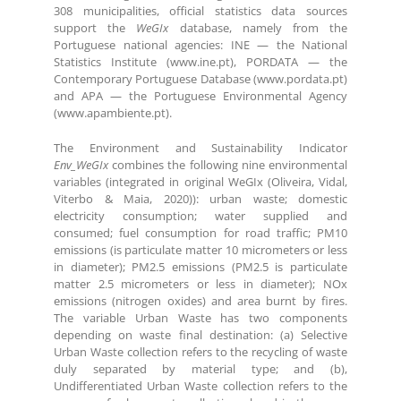
308 municipalities, official statistics data sources
support the
WeGIx
database, namely from the
Portuguese national agencies: INE — the National
Statistics Institute (www.ine.pt), PORDATA — the
Contemporary Portuguese Database (www.pordata.pt)
and APA — the Portuguese Environmental Agency
(www.apambiente.pt).
The Environment and Sustainability Indicator
Env_WeGIx
combines the following nine environmental
variables (integrated in original WeGIx (Oliveira, Vidal,
Viterbo & Maia, 2020)): urban waste; domestic
electricity consumption; water supplied and
consumed; fuel consumption for road traffic; PM10
emissions (is particulate matter 10 micrometers or less
in diameter); PM2.5 emissions (PM2.5 is particulate
matter 2.5 micrometers or less in diameter); NOx
emissions (nitrogen oxides) and area burnt by fires.
The variable Urban Waste has two components
depending on waste final destination: (a) Selective
Urban Waste collection refers to the recycling of waste
duly separated by material type; and (b),
Undifferentiated Urban Waste collection refers to the