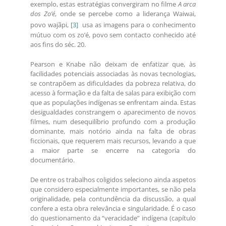
exemplo, estas estratégias convergiram no filme
A arca
dos Zo’é
, onde se percebe como a liderança Waiwai,
povo wajãpi,
[3]
usa as imagens para o conhecimento
mútuo com os zo’é, povo sem contacto conhecido até
aos fins do séc. 20.
Pearson e Knabe não deixam de enfatizar que, às
facilidades potenciais associadas às novas tecnologias,
se contrapõem as dificuldades da pobreza relativa, do
acesso à formação e da falta de salas para exibição com
que as populações indígenas se enfrentam ainda. Estas
desigualdades constrangem o aparecimento de novos
filmes, num desequilíbrio profundo com a produção
dominante, mais notório ainda na falta de obras
ficcionais, que requerem mais recursos, levando a que
a maior parte se encerre na categoria do
documentário.
De entre os trabalhos coligidos seleciono ainda aspetos
que considero especialmente importantes, se não pela
originalidade, pela contundência da discussão, a qual
confere a esta obra relevância e singularidade. É o caso
do questionamento da “veracidade” indígena (capítulo