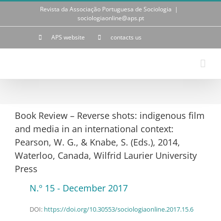
Skip
Revista da Associação Portuguesa de Sociologia
|
to
sociologiaonline@aps.pt
content
APS website
contacts us
Book Review – Reverse shots: indigenous film
and media in an international context:
Pearson, W. G., & Knabe, S. (Eds.), 2014,
Waterloo, Canada, Wilfrid Laurier University
Press
N.º 15 - December 2017
DOI:
https://doi.org/10.30553/sociologiaonline.2017.15.6