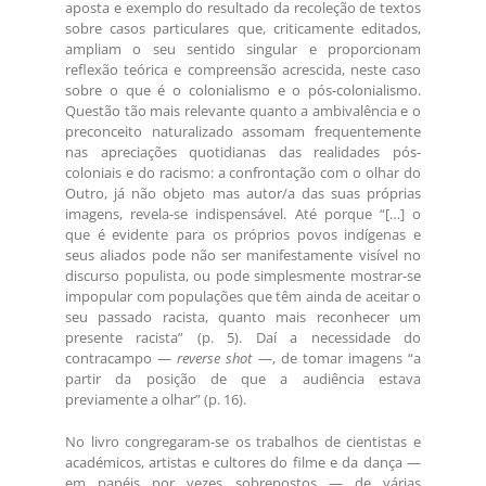
aposta e exemplo do resultado da recoleção de textos
sobre casos particulares que, criticamente editados,
ampliam o seu sentido singular e proporcionam
reflexão teórica e compreensão acrescida, neste caso
sobre o que é o colonialismo e o pós-colonialismo.
Questão tão mais relevante quanto a ambivalência e o
preconceito naturalizado assomam frequentemente
nas apreciações quotidianas das realidades pós-
coloniais e do racismo: a confrontação com o olhar do
Outro, já não objeto mas autor/a das suas próprias
imagens, revela-se indispensável. Até porque “[…] o
que é evidente para os próprios povos indígenas e
seus aliados pode não ser manifestamente visível no
discurso populista, ou pode simplesmente mostrar-se
impopular com populações que têm ainda de aceitar o
seu passado racista, quanto mais reconhecer um
presente racista” (p. 5). Daí a necessidade do
contracampo —
reverse shot
—, de tomar imagens “a
partir da posição de que a audiência estava
previamente a olhar” (p. 16).
No livro congregaram-se os trabalhos de cientistas e
académicos, artistas e cultores do filme e da dança —
em papéis por vezes sobrepostos — de várias