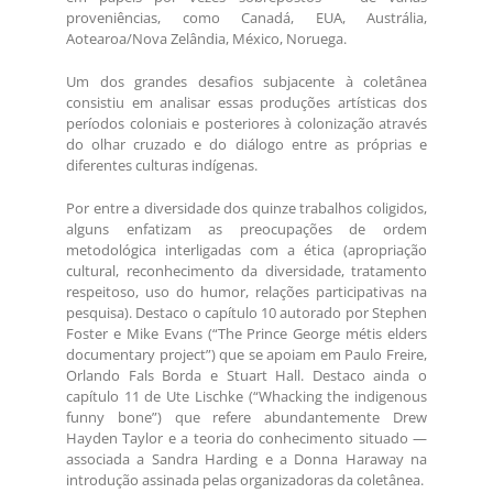
proveniências, como Canadá, EUA, Austrália,
Aotearoa/Nova Zelândia, México, Noruega.
Um dos grandes desafios subjacente à coletânea
consistiu em analisar essas produções artísticas dos
períodos coloniais e posteriores à colonização através
do olhar cruzado e do diálogo entre as próprias e
diferentes culturas indígenas.
Por entre a diversidade dos quinze trabalhos coligidos,
alguns enfatizam as preocupações de ordem
metodológica interligadas com a ética (apropriação
cultural, reconhecimento da diversidade, tratamento
respeitoso, uso do humor, relações participativas na
pesquisa). Destaco o capítulo 10 autorado por Stephen
Foster e Mike Evans (“The Prince George métis elders
documentary project”) que se apoiam em Paulo Freire,
Orlando Fals Borda e Stuart Hall. Destaco ainda o
capítulo 11 de Ute Lischke (“Whacking the indigenous
funny bone”) que refere abundantemente Drew
Hayden Taylor e a teoria do conhecimento situado —
associada a Sandra Harding e a Donna Haraway na
introdução assinada pelas organizadoras da coletânea.