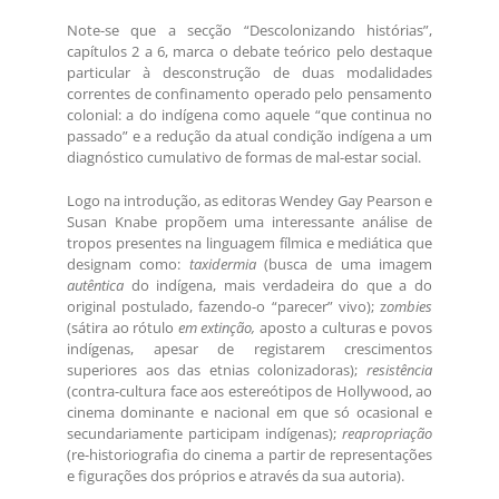
Note-se que a secção “Descolonizando histórias”,
capítulos 2 a 6, marca o debate teórico pelo destaque
particular à desconstrução de duas modalidades
correntes de confinamento operado pelo pensamento
colonial: a do indígena como aquele “que continua no
passado” e a redução da atual condição indígena a um
diagnóstico cumulativo de formas de mal-estar social.
Logo na introdução, as editoras Wendey Gay Pearson e
Susan Knabe propõem uma interessante análise de
tropos presentes na linguagem fílmica e mediática que
designam como:
taxidermia
(busca de uma imagem
autêntica
do indígena, mais verdadeira do que a do
original postulado, fazendo-o “parecer” vivo); z
ombies
(sátira ao rótulo
em extinção,
aposto a culturas e povos
indígenas, apesar de registarem crescimentos
superiores aos das etnias colonizadoras);
resistência
(contra-cultura face aos estereótipos de Hollywood, ao
cinema dominante e nacional em que só ocasional e
secundariamente participam indígenas);
reapropriação
(re-historiografia do cinema a partir de representações
e figurações dos próprios e através da sua autoria).