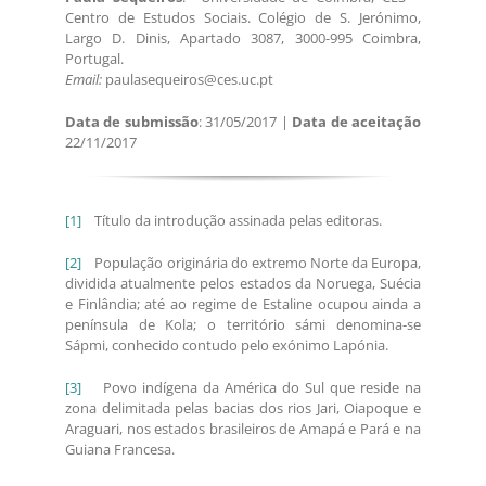
Centro de Estudos Sociais. Colégio de S. Jerónimo,
Largo D. Dinis, Apartado 3087, 3000-995 Coimbra,
Portugal.
Email:
paulasequeiros@ces.uc.pt
Data de submissão
: 31/05/2017 |
Data de aceitação
22/11/2017
[1]
Título da introdução assinada pelas editoras.
[2]
População originária do extremo Norte da Europa,
dividida atualmente pelos estados da Noruega, Suécia
e Finlândia; até ao regime de Estaline ocupou ainda a
península de Kola; o território sámi denomina-se
Sápmi, conhecido contudo pelo exónimo Lapónia.
[3]
Povo indígena da América do Sul que reside na
zona delimitada pelas bacias dos rios Jari, Oiapoque e
Araguari, nos estados brasileiros de Amapá e Pará e na
Guiana Francesa.