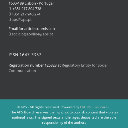
1600-189 Lisbon - Portugal
+351 217 804 738
+351 217 940 274
aps@aps.pt
Email for article submission
sociologiaonline@aps.pt
ISSN 1647-3337
Registration number 125823 at
Regulatory Entity for Social
Communication
© APS - All rights reserved. Powered by
FACTIS | we care iT
The APS Board reserves the right not to publish content that violates
national laws. The signed texts and images deposited are the sole
responsibility of the authors