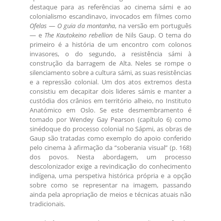
destaque para as referências ao cinema sámi e ao
colonialismo escandinavo, invocados em filmes como
Ofelas
—
O guia da montanha
, na versão em português
— e
The Kautokeino rebellion
de Nils Gaup. O tema do
primeiro é a história de um encontro com colonos
invasores, o do segundo, a resistência sámi à
construção da barragem de Alta. Neles se rompe o
silenciamento sobre a cultura sámi, as suas resistências
e a repressão colonial. Um dos atos extremos desta
consistiu em decapitar dois lideres sámis e manter a
custódia dos crânios em território alheio, no Instituto
Anatómico em Oslo. Se este desmembramento é
tomado por Wendey Gay Pearson (capítulo 6) como
sinédoque do processo colonial no Sápmi, as obras de
Gaup são tratadas como exemplo do apoio conferido
pelo cinema à afirmação da “soberania visual” (p. 168)
dos povos. Nesta abordagem, um processo
descolonizador exige a revindicação do conhecimento
indígena, uma perspetiva histórica própria e a opção
sobre como se representar na imagem, passando
ainda pela apropriação de meios e técnicas atuais não
tradicionais.