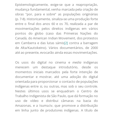
Epistemologicamente, exige-se que a reapropriação,
mudança fundamental, venha marcada pela criação de
obras “por, para e sobre” as populações originárias
(p. 7-8). Historicamente, sinaliza-se uma produção forte
entre o final dos anos 60 e os 70, realizada a par de
movimentações pelos direitos indígenas em vários
pontos do globo (caso das Primeiras Nações do
Canadá, do American Indian Movement, dos protestos
em Camberra e das lutas sámis
[2]
contra a barragem
de Alta/Kautokeino). Vários documentários, de 2000
até ao presente, evocarão ainda essas movimentações.
Os usos do digital no cinema e
media
indígenas
merecem um destaque introdutório, desde os
momentos iniciais marcados pela forte intenção de
documentar e mostrar, até uma adoção do digital
orientada para proporcionar o contacto de populações
indígenas entre si, ou outras, mas sob o seu controle.
Nestes últimos usos se enquadram o Centro de
Trabalho Indigenista de São Paulo, que dá formação no
uso de vídeo e distribui câmaras na bacia do
Amazonas, e a Isuma.tv, que promove a distribuição
em linha junto de produtores indígenas. A título de