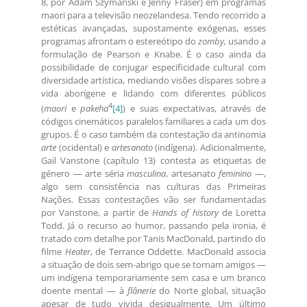
8, por Adam Szymanski e Jenny Fraser) em programas
maori para a televisão neozelandesa. Tendo recorrido a
estéticas avançadas, supostamente exógenas, esses
programas afrontam o estereótipo do
zomby,
usando a
formulação de Pearson e Knabe. É o caso ainda da
possibilidade de conjugar especificidade cultural com
diversidade artística, mediando visões díspares sobre a
vida aborígene e lidando com diferentes públicos
4
(
maori
e
pakeha
[4]
) e suas expectativas, através de
códigos cinemáticos paralelos familiares a cada um dos
grupos. É o caso também da contestação da antinomia
arte
(ocidental) e
artesanato
(indígena). Adicionalmente,
Gail Vanstone (capítulo 13) contesta as etiquetas de
género — arte séria
masculina
, artesanato
feminino
—,
algo sem consistência nas culturas das Primeiras
Nações. Essas contestações vão ser fundamentadas
por Vanstone, a partir de
Hands of history
de Loretta
Todd. Já o recurso ao humor, passando pela ironia, é
tratado com detalhe por Tanis MacDonald, partindo do
filme
Heater
, de Terrance Oddette. MacDonald associa
a situação de dois sem-abrigo que se tornam amigos —
um indígena temporariamente sem casa e um branco
doente mental — à
flânerie
do Norte global, situação
apesar de tudo vivida desigualmente. Um último