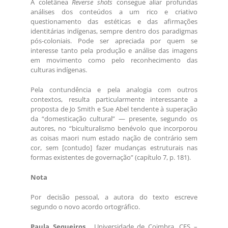
A coletânea
Reverse shots
consegue aliar profundas
análises dos conteúdos a um rico e criativo
questionamento das estéticas e das afirmações
identitárias indígenas, sempre dentro dos paradigmas
pós-coloniais. Pode ser apreciada por quem se
interesse tanto pela produção e análise das imagens
em movimento como pelo reconhecimento das
culturas indígenas.
Pela contundência e pela analogia com outros
contextos, resulta particularmente interessante a
proposta de Jo Smith e Sue Abel tendente à superação
da “domesticação cultural” — presente, segundo os
autores, no “biculturalismo benévolo que incorporou
as coisas maori num estado nação de contrário sem
cor, sem [contudo] fazer mudanças estruturais nas
formas existentes de governação” (capítulo 7, p. 181).
Nota
Por decisão pessoal, a autora do texto escreve
segundo o novo acordo ortográfico.
Paula Sequeiros
. Universidade de Coimbra, CES –