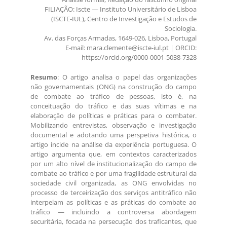
FILIAÇÃO: Iscte — Instituto Universitário de Lisboa
(ISCTE-IUL), Centro de Investigação e Estudos de
Sociologia.
Av. das Forças Armadas, 1649-026, Lisboa, Portugal
E-mail: mara.clemente@iscte-iul.pt | ORCID:
https://orcid.org/0000-0001-5038-7328
Resumo
: O artigo analisa o papel das organizações
não governamentais (ONG) na construção do campo
de combate ao tráfico de pessoas, isto é, na
conceituação do tráfico e das suas vítimas e na
elaboração de políticas e práticas para o combater.
Mobilizando entrevistas, observação e investigação
documental e adotando uma perspetiva histórica, o
artigo incide na análise da experiência portuguesa. O
artigo argumenta que, em contextos caracterizados
por um alto nível de institucionalização do campo de
combate ao tráfico e por uma fragilidade estrutural da
sociedade civil organizada, as ONG envolvidas no
processo de terceirização dos serviços antitráfico não
interpelam as políticas e as práticas do combate ao
tráfico — incluindo a controversa abordagem
securitária, focada na persecução dos traficantes, que