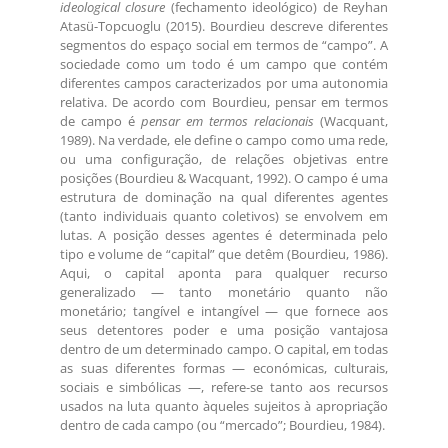
ideological closure
(fechamento ideológico) de Reyhan
Atasü-Topcuoglu (2015). Bourdieu descreve diferentes
segmentos do espaço social em termos de “campo”. A
sociedade como um todo é um campo que contém
diferentes campos caracterizados por uma autonomia
relativa. De acordo com Bourdieu, pensar em termos
de campo é
pensar em termos relacionais
(Wacquant,
1989). Na verdade, ele define o campo como uma rede,
ou uma configuração, de relações objetivas entre
posições (Bourdieu & Wacquant, 1992). O campo é uma
estrutura de dominação na qual diferentes agentes
(tanto individuais quanto coletivos) se envolvem em
lutas. A posição desses agentes é determinada pelo
tipo e volume de “capital” que detêm (Bourdieu, 1986).
Aqui, o capital aponta para qualquer recurso
generalizado — tanto monetário quanto não
monetário; tangível e intangível — que fornece aos
seus detentores poder e uma posição vantajosa
dentro de um determinado campo. O capital, em todas
as suas diferentes formas — económicas, culturais,
sociais e simbólicas —, refere-se tanto aos recursos
usados na luta quanto àqueles sujeitos à apropriação
dentro de cada campo (ou “mercado”; Bourdieu, 1984).