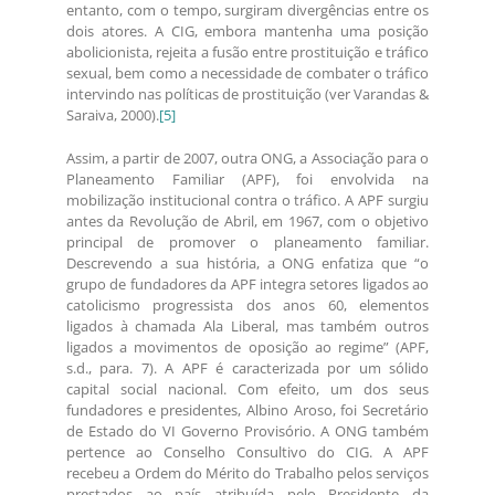
entanto, com o tempo, surgiram divergências entre os
dois atores. A CIG, embora mantenha uma posição
abolicionista, rejeita a fusão entre prostituição e tráfico
sexual, bem como a necessidade de combater o tráfico
intervindo nas políticas de prostituição (ver Varandas &
Saraiva, 2000).
[5]
Assim, a partir de 2007, outra ONG, a Associação para o
Planeamento Familiar (APF), foi envolvida na
mobilização institucional contra o tráfico. A APF surgiu
antes da Revolução de Abril, em 1967, com o objetivo
principal de promover o planeamento familiar.
Descrevendo a sua história, a ONG enfatiza que “o
grupo de fundadores da APF integra setores ligados ao
catolicismo progressista dos anos 60, elementos
ligados à chamada Ala Liberal, mas também outros
ligados a movimentos de oposição ao regime” (APF,
s.d., para. 7). A APF é caracterizada por um sólido
capital social nacional. Com efeito, um dos seus
fundadores e presidentes, Albino Aroso, foi Secretário
de Estado do VI Governo Provisório. A ONG também
pertence ao Conselho Consultivo do CIG. A APF
recebeu a Ordem do Mérito do Trabalho pelos serviços
prestados ao país atribuída pelo Presidente da