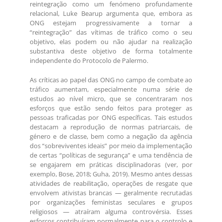
reintegração como um fenómeno profundamente
relacional, Luke Bearup argumenta que, embora as
ONG estejam progressivamente a tornar a
“reintegração” das vítimas de tráfico como o seu
objetivo, elas podem ou não ajudar na realização
substantiva deste objetivo de forma totalmente
independente do Protocolo de Palermo.
As críticas ao papel das ONG no campo de combate ao
tráfico aumentam, especialmente numa série de
estudos ao nível micro, que se concentraram nos
esforços que estão sendo feitos para proteger as
pessoas traficadas por ONG específicas. Tais estudos
destacam a reprodução de normas patriarcais, de
género e de classe, bem como a negação da agência
dos “sobreviventes ideais” por meio da implementação
de certas “políticas de segurança” e uma tendência de
se engajarem em práticas disciplinadoras (ver, por
exemplo, Bose, 2018; Guha, 2019). Mesmo antes dessas
atividades de reabilitação, operações de resgate que
envolvem ativistas brancas — geralmente recrutadas
por organizações feministas seculares e grupos
religiosos — atraíram alguma controvérsia. Esses
esforços contribuíram normalmente para o controlo e