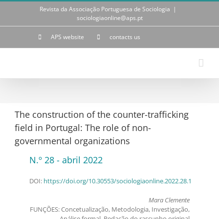
Skip
Revista da Associação Portuguesa de Sociologia
|
to
sociologiaonline@aps.pt
content
APS website
contacts us
The construction of the counter-trafficking
field in Portugal: The role of non-
governmental organizations
N.º 28 - abril 2022
DOI:
https://doi.org/10.30553/sociologiaonline.2022.28.1
Mara Clemente
FUNÇÕES: Concetualização, Metodologia, Investigação,
Análise formal, Redação do rascunho original