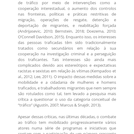
de tráfico por meio de intervenções como a
cooperação interestadual, o aumento dos controlos
nas fronteiras, políticas e práticas restritivas de
migração, operações de resgate, detenção e
deportação de migrantes, e reabilitação forçada
(Andrijasevic, 2010; Bernstein, 2018; Doezema, 2010;
O’Connell Davidson, 2015). Enquanto isso, os interesses
das pessoas traficadas têm sido tradicionalmente
tratados como secundários em relação à sua
cooperação na investigação criminal e a perseguição
dos traficantes. Tais interesses são ainda mais
complicados devido aos estereótipos e expectativas
racistas e sexistas em relação às vítimas (Kempadoo et
al., 2012; Lee, 2011). O impacto dessas medidas sobre a
mobilidade e a cidadania de mulheres e homens
traficados, e trabalhadores migrantes que nem sempre
são rotulados como tal, tem levado a pesquisa mais
crítica a questionar o uso da categoria conceitual de
“tráfico” (Agustín, 2007; Marcus & Snajdr, 2013).
Apesar dessas críticas, nas últimas décadas, o combate
ao tráfico tem mobilizado progressivamente vários
atores numa série de programas e iniciativas que
contam com a participação de um número crescente