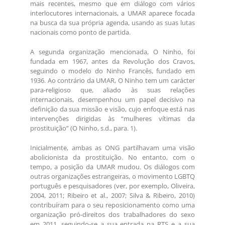
mais recentes, mesmo que em diálogo com vários
interlocutores internacionais, a UMAR aparece focada
na busca da sua própria agenda, usando as suas lutas
nacionais como ponto de partida.
A segunda organização mencionada, O Ninho, foi
fundada em 1967, antes da Revolução dos Cravos,
seguindo o modelo do Ninho Francês, fundado em
1936. Ao contrário da UMAR, O Ninho tem um carácter
para-religioso que, aliado às suas relações
internacionais, desempenhou um papel decisivo na
definição da sua missão e visão, cujo enfoque está nas
intervenções dirigidas às “mulheres vítimas da
prostituição” (O Ninho, s.d., para. 1).
Inicialmente, ambas as ONG partilhavam uma visão
abolicionista da prostituição. No entanto, com o
tempo, a posição da UMAR mudou. Os diálogos com
outras organizações estrangeiras, o movimento LGBTQ
português e pesquisadores (ver, por exemplo, Oliveira,
2004, 2011; Ribeiro et al., 2007; Silva & Ribeiro, 2010)
contribuíram para o seu reposicionamento como uma
organização pró-direitos dos trabalhadores do sexo
em 2011, seguindo-se a sua entrada na RTS e a sua