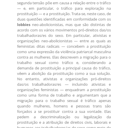
segunda tensão põe em causa a relação entre o tráfico
— e, em particular, o tráfico para exploração na
prostituição — e a prostituição. Trata-se, neste caso, de
duas questões identificadas em conformidade com os
lobbies
neo-abolicionistas, mas que são distintas de
acordo com os vários movimentos pró-direitos das/os
trabalhadoras/es do sexo. Em particular, ativistas e
organizações neo-abolicionistas — entre as quais as
feministas ditas radicais — concebem a prostituição
como uma expressão da violência patriarcal masculina
contra as mulheres. Elas descrevem a migração para o
trabalho sexual como tráfico e, considerando a
demanda de prostituição a principal causa do tráfico,
vêem a abolição da prostituição como a sua solução.
No entanto, ativistas e organizações pró-direitos
das/os trabalhadoras/es — incluindo ativistas e
organizações feministas — enquadram a prostituição
como uma forma de trabalho e argumentam que a
migração para o trabalho sexual é tráfico apenas
quando mulheres, homens e pessoas trans são
forçados a se prostituir contra a sua vontade. Elas
pedem a descriminalização ou legalização da
prostituição e a atribuição de direitos civis, laborais e
humanos aos trabalhadores/as do sexo como meio de