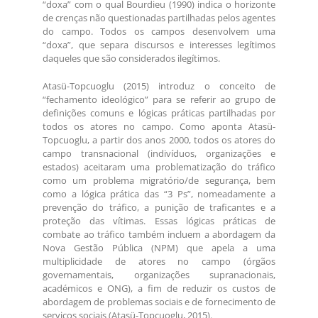
“doxa” com o qual Bourdieu (1990) indica o horizonte
de crenças não questionadas partilhadas pelos agentes
do campo. Todos os campos desenvolvem uma
“doxa”, que separa discursos e interesses legítimos
daqueles que são considerados ilegítimos.
Atasü-Topcuoglu (2015) introduz o conceito de
“fechamento ideológico” para se referir ao grupo de
definições comuns e lógicas práticas partilhadas por
todos os atores no campo. Como aponta Atasü-
Topcuoglu, a partir dos anos 2000, todos os atores do
campo transnacional (indivíduos, organizações e
estados) aceitaram uma problematização do tráfico
como um problema migratório/de segurança, bem
como a lógica prática das “3 Ps”, nomeadamente a
prevenção do tráfico, a punição de traficantes e a
proteção das vítimas. Essas lógicas práticas de
combate ao tráfico também incluem a abordagem da
Nova Gestão Pública (NPM) que apela a uma
multiplicidade de atores no campo (órgãos
governamentais, organizações supranacionais,
académicos e ONG), a fim de reduzir os custos de
abordagem de problemas sociais e de fornecimento de
serviços sociais (Atasü-Topcuoglu, 2015).