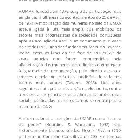
A UMAR, fundada em 1976, surgiu da participação mais
ampla das mulheres nos acontecimentos do 25 de Abril
de 1974. A mobilização das mulheres no seio da UMAR
esteve ligada à luta mais ampla que mobilizou os
setores mais progressistas da sociedade portuguesa
após a Revolução de Abril. Num documento publicado
no
site
da ONG, uma das fundadoras, Manuela Tavares,
indica, entre as lutas da “1.ª fase de 1976/1977” da
ONG, aquelas que foram empreendidas pela
alfabetização das mulheres, pelo direito ao emprego e
à igualdade de remuneração, pelo direito a casa e
creches e pela melhoria das condições de vida nos
bairros mais pobres (Tavares, 2008). Nos anos
seguintes, a luta pela contraceção e pelo aborto, contra
a violência de género e pela afirmação profissional,
social e política das mulheres tornou-se central para o
mandato da ONG.
A nível nacional, as relações da UMAR com o “campo
do poder” (Bourdieu & Wacquant, 1992) são,
historicamente falando, sólidas. Desde 1977, a ONG
pertence ao Conselho Consultivo da CIG. Em tempos