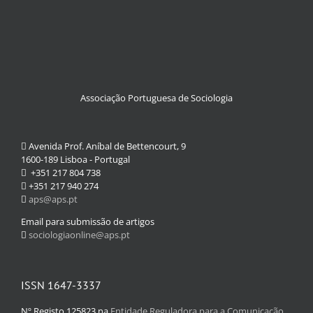
Associação Portuguesa de Sociologia
Avenida Prof. Aníbal de Bettencourt, 9
1600-189 Lisboa - Portugal
+351 217 804 738
+351 217 940 274
aps@aps.pt
Email para submissão de artigos
sociologiaonline@aps.pt
ISSN 1647-3337
Nº Registo 125823 na
Entidade Reguladora para a Comunicação