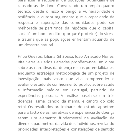
para lidar e recuperar de situações potencialmente
causadoras de dano. Convocando um amplo quadro
teórico, desde o risco e perigo à vulnerabilidade e
resiliência, a autora argumenta que a capacidade de
resposta e superação das comunidades pode ser
melhorada se partirmos da hipótese que o capital
social é um bom preditor (porque é protetor) do stress
e trauma que as populações enfrentam aquando de
um desastre natural.
Filipa Queirós, Liliana Gil Sousa, João Arriscado Nunes;
Rita Serra e Carlos Barradas propõem-nos um olhar
sobre as narrativas da doença e suas potencialidades,
enquanto estratégia metodológica de um projeto de
investigação mais vasto que visa compreender e
avaliar o estado de conhecimento público sobre saúde
e informação médica em Portugal, partindo de
experiências pessoais. A análise baseia-se em três
doenças: asma, cancro da mama, e cancro do colo
retal. Os resultados preliminares do estudo apontam
para o facto de as narrativas de experiência de doença
serem um elemento fundamental na avaliação de
diversos parâmetros da vida dos indivíduos, revelando
prioridades, interpretações e constelações de sentido