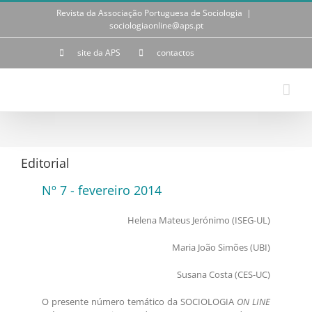
Skip
Revista da Associação Portuguesa de Sociologia
|
to
sociologiaonline@aps.pt
content
site da APS
contactos
Editorial
Nº 7 - fevereiro 2014
Helena Mateus Jerónimo (ISEG-UL)
Maria João Simões (UBI)
Susana Costa (CES-UC)
O presente número temático da SOCIOLOGIA
ON LINE