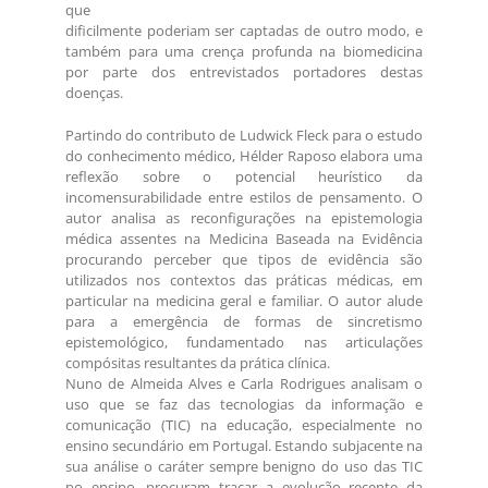
que
dificilmente poderiam ser captadas de outro modo, e
também para uma crença profunda na biomedicina
por parte dos entrevistados portadores destas
doenças.
Partindo do contributo de Ludwick Fleck para o estudo
do conhecimento médico, Hélder Raposo elabora uma
reflexão sobre o potencial heurístico da
incomensurabilidade entre estilos de pensamento. O
autor analisa as reconfigurações na epistemologia
médica assentes na Medicina Baseada na Evidência
procurando perceber que tipos de evidência são
utilizados nos contextos das práticas médicas, em
particular na medicina geral e familiar. O autor alude
para a emergência de formas de sincretismo
epistemológico, fundamentado nas articulações
compósitas resultantes da prática clínica.
Nuno de Almeida Alves e Carla Rodrigues analisam o
uso que se faz das tecnologias da informação e
comunicação (TIC) na educação, especialmente no
ensino secundário em Portugal. Estando subjacente na
sua análise o caráter sempre benigno do uso das TIC
no ensino, procuram traçar a evolução recente da