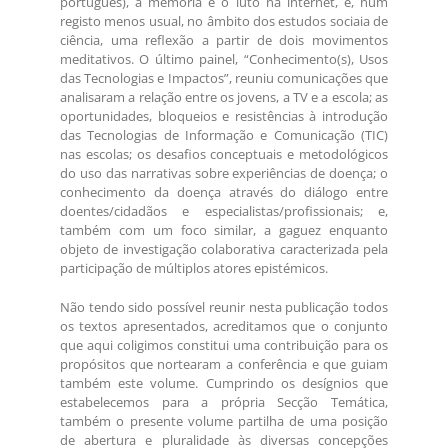
português), a memória e o luto na internet, e, num
registo menos usual, no âmbito dos estudos sociaia de
ciência, uma reflexão a partir de dois movimentos
meditativos. O último painel, “Conhecimento(s), Usos
das Tecnologias e Impactos”, reuniu comunicações que
analisaram a relação entre os jovens, a TV e a escola; as
oportunidades, bloqueios e resistências à introdução
das Tecnologias de Informação e Comunicação (TIC)
nas escolas; os desafios conceptuais e metodológicos
do uso das narrativas sobre experiências de doença; o
conhecimento da doença através do diálogo entre
doentes/cidadãos e especialistas/profissionais; e,
também com um foco similar, a gaguez enquanto
objeto de investigação colaborativa caracterizada pela
participação de múltiplos atores epistémicos.
Não tendo sido possível reunir nesta publicação todos
os textos apresentados, acreditamos que o conjunto
que aqui coligimos constitui uma contribuição para os
propósitos que nortearam a conferência e que guiam
também este volume. Cumprindo os desígnios que
estabelecemos para a própria Secção Temática,
também o presente volume partilha de uma posição
de abertura e pluralidade às diversas concepções