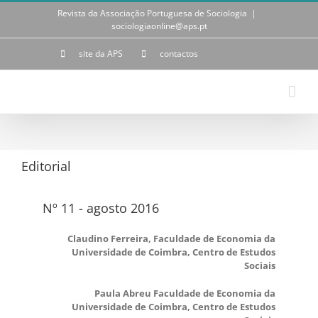
Skip
Revista da Associação Portuguesa de Sociologia
|
to
sociologiaonline@aps.pt
content
site da APS
contactos
Editorial
Nº 11 - agosto 2016
Claudino Ferreira, Faculdade de Economia da
Universidade de Coimbra, Centro de Estudos
Sociais
Paula Abreu Faculdade de Economia da
Universidade de Coimbra, Centro de Estudos