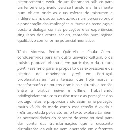
historicamente, evolui de um fenómeno público para
um fenómeno privado, para se transformar finalmente
num objeto onde as duas esferas de misturam e
indiferenciam, o autor conduz-nos num percurso onde
a ponderação das implicações culturais da tecnologia é
posta a dialogar com as perceções e as experiências
singulares dos atores sociais, captadas num registo
qualitativo com enorme potencial heurístico.
Tânia Moreira, Pedro Quintela e Paula Guerra
conduzem-nos para um outro universo cultural, o da
música popular urbana e, em particular, o da cultura
punk
. Fazem-no para, a propósito das expressões e da
história do movimento
punk
em Portugal,
problematizarem uma tensão que hoje marca a
transformação de muitos domínios culturais: a tensão
entre a prática
online
e offline. Trabalhando
privilegiadamente com os discursos e as perceções dos
protagonistas, e proporcionando assim uma perceção
muito vívida do modo como essa tensão é vivida e
(re)interpretada pelos atores, o texto explora também
as potencialidades do conceito de ‘cena musical’ para
dar conta das transformações que a crescente
digitalização da cultura vem operando em diferentes