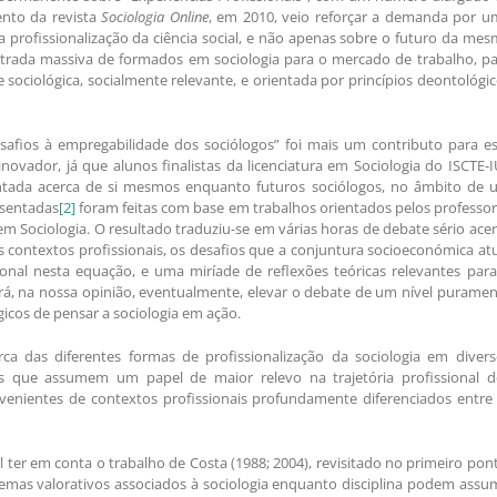
nto da revista
Sociologia Online
, em 2010, veio reforçar a demanda por u
 profissionalização da ciência social, e não apenas sobre o futuro da me
ntrada massiva de formados em sociologia para o mercado de trabalho, p
sociológica, socialmente relevante, e orientada por princípios deontológi
fios à empregabilidade dos sociólogos” foi mais um contributo para es
vador, já que alunos finalistas da licenciatura em Sociologia do ISCTE-
entada acerca de si mesmos enquanto futuros sociólogos, no âmbito de 
esentadas
[2]
foram feitas com base em trabalhos orientados pelos professo
 em Sociologia. O resultado traduziu-se em várias horas de debate sério ace
s contextos profissionais, os desafios que a conjuntura socioeconómica at
ional nesta equação, e uma miríade de reflexões teóricas relevantes par
irá, na nossa opinião, eventualmente, elevar o debate de um nível purame
icos de pensar a sociologia em ação.
ca das diferentes formas de profissionalização da sociologia em divers
es que assumem um papel de maior relevo na trajetória profissional d
ovenientes de contextos profissionais profundamente diferenciados entre 
 ter em conta o trabalho de Costa (1988; 2004), revisitado no primeiro pon
temas valorativos associados à sociologia enquanto disciplina podem assu