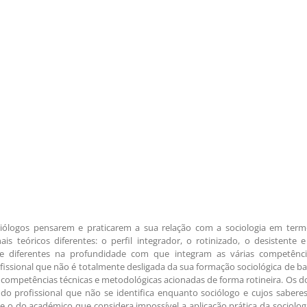
ociólogos pensarem e praticarem a sua relação com a sociologia em term
is teóricos diferentes: o perfil integrador, o rotinizado, o desistente 
te diferentes na profundidade com que integram as várias competênci
issional que não é totalmente desligada da sua formação sociológica de b
e competências técnicas e metodológicas acionadas de forma rotineira. Os d
do profissional que não se identifica enquanto sociólogo e cujos sabere
 o do académico que considera impossível a aplicação prática da sociolog