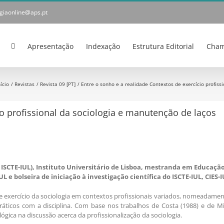
ogiaonline@aps.pt
Apresentação
Indexação
Estrutura Editorial
Cham
nício
Revistas
Revista 09 [PT]
Entre o sonho e a realidade Contextos de exercício profiss
io profissional da sociologia e manutenção de laços
o ISCTE-IUL), Instituto Universitário de Lisboa, mestranda em Educação
e bolseira de iniciação à investigação científica do ISCTE-IUL, CIES-I
 de exercício da sociologia em contextos profissionais variados, nomeadame
práticos com a disciplina. Com base nos trabalhos de Costa (1988) e de Mi
ógica na discussão acerca da profissionalização da sociologia.