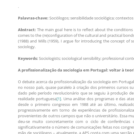
.
Palavras-chave:
Sociólogos; sensibilidade sociológica; contextos 
Abstract:
The main goal here is to reflect about the conditions o
comes to the (re)configuration of the cultural and practical bon
(1988) and Mills (1959), I argue for introducing the concept of s
sociology.
Keywords:
Sociologists; sociological sensibility; professional cont
A profissionalização da sociologia em Portugal: voltar à teor
O debate acerca da profissionalização da sociologia em Portug
no nosso país, quase paralelo à criação dos primeiros cursos s
dado pelo período revolucionário que se seguiu à produção de ci
realidade portuguesa
[1]
. Uma análise dos programas e das atas
desde o primeiro congresso em 1988 até ao último, realizad
progressivamente em torno de experiências de profissionaliz
provenientes de outros campos que não o universitário. Essa mut
deu-se muito concretamente com o ciclo de conferências de
significativamente o número de comunicações feitas nos congress
mão de sociólogos – atualmente, a APS conta com uma secção 