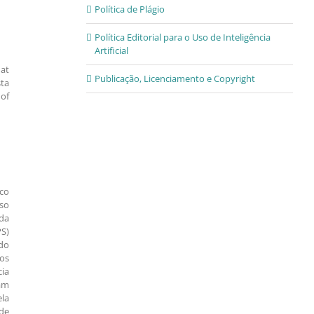
Política de Plágio
Política Editorial para o Uso de Inteligência
Artificial
hat
Publicação, Licenciamento e Copyright
sta
 of
ico
lso
 da
S)
do
os
cia
am
ela
de