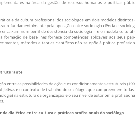
lementares na área da gestão de recursos humanos e políticas públic
rática e da cultura profissional dos sociólogos em dois modelos distintos
rizado fundamentalmente pela oposição entre sociologia-ciência e sociolog
 encaixam num perfil de desistência da sociologia – e o modelo cultural
a formação de base lhes fornece competências aplicáveis aos seus papé
cimentos, métodos e teorias científicos não se opõe à prática profission
struturante
ão entre as possibilidades de ação e os condicionamentos estruturais (199
objetivas e o contexto de trabalho do sociólogo, que compreendem todas 
iologia) na estrutura da organização e o seu nível de autonomia profissiona
os.
da dialética entre cultura e práticas profissionais do sociólogo