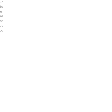
a e
nto
as.
as
dos
ade
ico