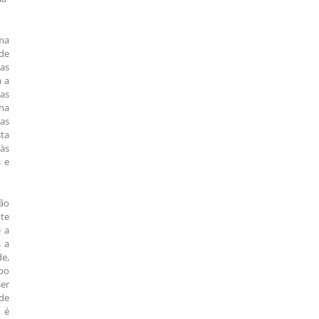
rma
de
 as
a a
cas
gna
as
sta
 às
s e
ção
nte
e a
s a
de,
opo
er
 de
 é