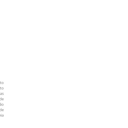
to
to
as
ade
não
 de
eia