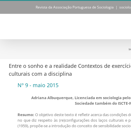
Skip
Revista da Associação Portuguesa de Sociologia
|
sociol
to
content
I
Entre o sonho e a realidade Contextos de exercíc
culturais com a disciplina
Nº 9 - maio 2015
Adriana Albuquerque
, Licenciada em sociologia pel
Sociedade também do ISCTE-IUL 
Resumo:
O objetivo deste texto é refletir acerca das condições
no que diz respeito às (re)configurações dos laços culturais e 
(1959), propõe-se a introdução do conceito de sensibilidade sociol