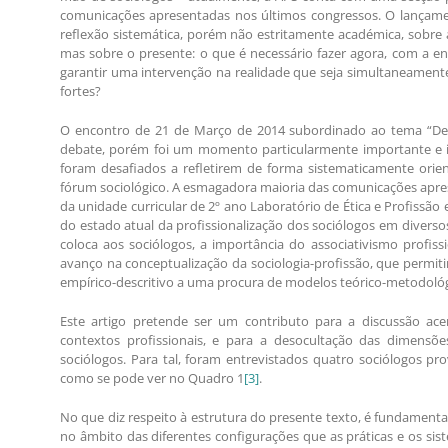
comunicações apresentadas nos últimos congressos. O lançame
reflexão sistemática, porém não estritamente académica, sobre a
mas sobre o presente: o que é necessário fazer agora, com a e
garantir uma intervenção na realidade que seja simultaneamente 
fortes?
O encontro de 21 de Março de 2014 subordinado ao tema “Desa
debate, porém foi um momento particularmente importante e ino
foram desafiados a refletirem de forma sistematicamente ori
fórum sociológico. A esmagadora maioria das comunicações apr
da unidade curricular de 2º ano Laboratório de Ética e Profissão
do estado atual da profissionalização dos sociólogos em diverso
coloca aos sociólogos, a importância do associativismo profiss
avanço na conceptualização da sociologia-profissão, que permit
empírico-descritivo a uma procura de modelos teórico-metodológ
Este artigo pretende ser um contributo para a discussão acer
contextos profissionais, e para a desocultação das dimensõ
sociólogos. Para tal, foram entrevistados quatro sociólogos pr
como se pode ver no Quadro 1
[3]
.
No que diz respeito à estrutura do presente texto, é fundamental
no âmbito das diferentes configurações que as práticas e os sis