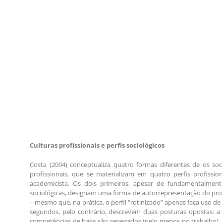
Culturas profissionais e perfis sociológicos
Costa (2004) conceptualiza quatro formas diferentes de os s
profissionais, que se materializam em quatro perfis profissiona
academicista. Os dois primeiros, apesar de fundamentalmen
sociológicas, designam uma forma de autorrepresentação do prof
– mesmo que, na prática, o perfil “rotinizado” apenas faça uso d
segundos, pelo contrário, descrevem duas posturas opostas: a 
competências de base são renegados (pelo menos no trabalho), e