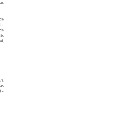
as
 de
ia-
 de
is
al,
7),
as
l –