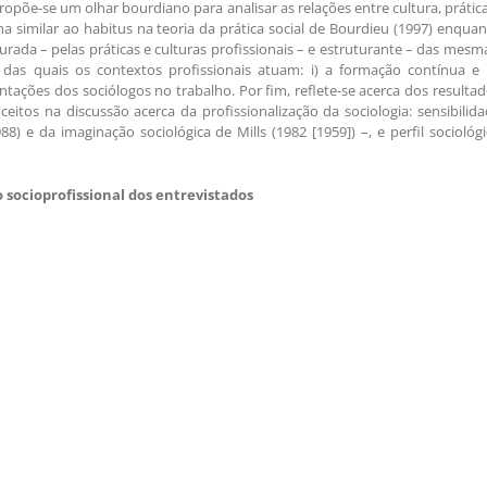
ropõe-se um olhar bourdiano para analisar as relações entre cultura, prátic
a similar ao habitus na teoria da prática social de Bourdieu (1997) enqua
urada – pelas práticas e culturas profissionais – e estruturante – das mesm
 das quais os contextos profissionais atuam: i) a formação contínua e 
entações dos sociólogos no trabalho. Por fim, reflete-se acerca dos resulta
itos na discussão acerca da profissionalização da sociologia: sensibilid
88) e da imaginação sociológica de Mills (1982 [1959]) –, e perfil sociológ
 socioprofissional dos entrevistados