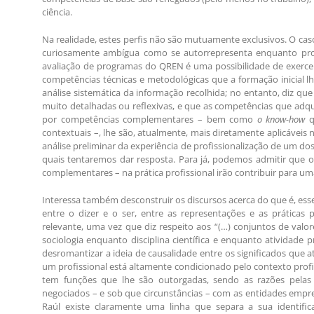
ciência.
Na realidade, estes perfis não são mutuamente exclusivos. O cas
curiosamente ambígua como se autorrepresenta enquanto prof
avaliação de programas do QREN é uma possibilidade de exercer 
competências técnicas e metodológicas que a formação inicial l
análise sistemática da informação recolhida; no entanto, diz q
muito detalhadas ou reflexivas, e que as competências que adqui
por competências complementares – bem como
o know-how
q
contextuais –, lhe são, atualmente, mais diretamente aplicáveis 
análise preliminar da experiência de profissionalização de um do
quais tentaremos dar resposta. Para já, podemos admitir que os
complementares – na prática profissional irão contribuir para um
Interessa também desconstruir os discursos acerca do que é, esse
entre o dizer e o ser, entre as representações e as práticas p
relevante, uma vez que diz respeito aos “(…) conjuntos de valo
sociologia enquanto disciplina científica e enquanto atividade p
desromantizar a ideia de causalidade entre os significados que 
um profissional está altamente condicionado pelo contexto prof
tem funções que lhe são outorgadas, sendo as razões pelas 
negociados – e sob que circunstâncias – com as entidades empr
Raúl existe claramente uma linha que separa a sua identifica