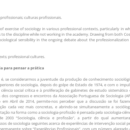
profissionais; culturas profissionais.
f exercise of sociology in various professional contexts, particularly in w
ds to the discipline while not working in the academy. Drawing from both Co
ociological sensibility in the ongoing debate about the professionalization
exts; professional cultures.
ia para pensar a prática
al é, se considerarmos a juventude da produção de conhecimento sociológ
uperiores de sociologia, depois do golpe de Estado de 1974, e com o impu
ência social crítica e à proliferação de gabinetes de estudo sistemático
 dos congressos e encontros da Associação Portuguesa de Sociologia (AP
o em Abril de 2014, permite-nos perceber que a discussão se foi fazen
ação cada vez mais concretas, e abrindo-se simultaneamente a sociólog
ação na forma como a sociologia-profissão é pensada pela sociologia-ciên
 2003 “Sociologia, ciência e profissão”, a partir do qual aumentar
os de sociologia seguintes acerca de experiências de intervenção social p
permanente sobre “Experiências Profissionais”, com um número alargado 