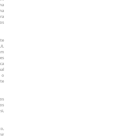
ma
sma
ara
cos
te
IUL
um
res
rca
ual
a o
nte
os
os
si,
to,
mir