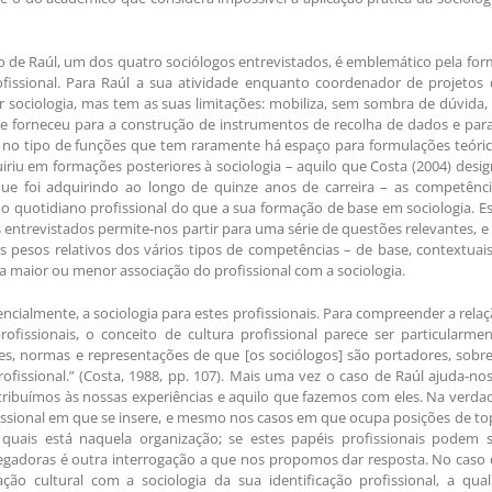
o de Raúl, um dos quatro sociólogos entrevistados, é emblemático pela fo
issional. Para Raúl a sua atividade enquanto coordenador de projetos 
sociologia, mas tem as suas limitações: mobiliza, sem sombra de dúvida,
he forneceu para a construção de instrumentos de recolha de dados e par
ue no tipo de funções que tem raramente há espaço para formulações teóri
riu em formações posteriores à sociologia – aquilo que Costa (2004) desi
ue foi adquirindo ao longo de quinze anos de carreira – as competênci
no quotidiano profissional do que a sua formação de base em sociologia. E
s entrevistados permite-nos partir para uma série de questões relevantes, e
 pesos relativos dos vários tipos de competências – de base, contextuai
a maior ou menor associação do profissional com a sociologia.
ncialmente, a sociologia para estes profissionais. Para compreender a rela
rofissionais, o conceito de cultura profissional parece ser particularme
res, normas e representações de que [os sociólogos] são portadores, sobr
rofissional.” (Costa, 1988, pp. 107). Mais uma vez o caso de Raúl ajuda-no
atribuímos às nossas experiências e aquilo que fazemos com eles. Na verda
issional em que se insere, e mesmo nos casos em que ocupa posições de t
quais está naquela organização; se estes papéis profissionais podem s
egadoras é outra interrogação a que nos propomos dar resposta. No caso
ção cultural com a sociologia da sua identificação profissional, a qual