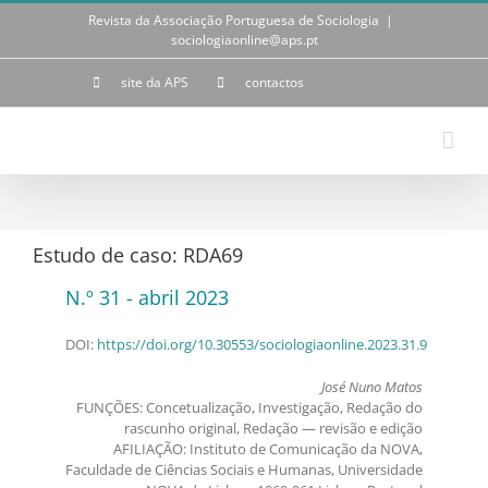
Skip
Revista da Associação Portuguesa de Sociologia
|
to
sociologiaonline@aps.pt
content
site da APS
contactos
Estudo de caso: RDA69
N.º 31 - abril 2023
DOI:
https://doi.org/10.30553/sociologiaonline.2023.31.9
José Nuno Matos
FUNÇÕES: Concetualização, Investigação, Redação do
rascunho original, Redação — revisão e edição
AFILIAÇÃO: Instituto de Comunicação da NOVA,
Faculdade de Ciências Sociais e Humanas, Universidade