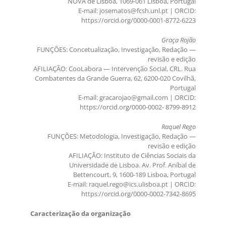
NOVA de Lisboa, 1069-061 Lisboa, Portugal
E-mail: josematos@fcsh.unl.pt | ORCID:
https://orcid.org/0000-0001-8772-6223
Graça Rojão
FUNÇÕES: Concetualização, Investigação, Redação —
revisão e edição
AFILIAÇÃO: CooLabora — Intervenção Social, CRL. Rua
Combatentes da Grande Guerra, 62, 6200-020 Covilhã,
Portugal
E-mail: gracarojao@gmail.com | ORCID:
https://orcid.org/0000-0002- 8799-8912
Raquel Rego
FUNÇÕES: Metodologia, Investigação, Redação —
revisão e edição
AFILIAÇÃO: Instituto de Ciências Sociais da
Universidade de Lisboa. Av. Prof. Aníbal de
Bettencourt, 9, 1600-189 Lisboa, Portugal
E-mail: raquel.rego@ics.ulisboa.pt | ORCID:
https://orcid.org/0000-0002-7342-8695
Caracterização da organização