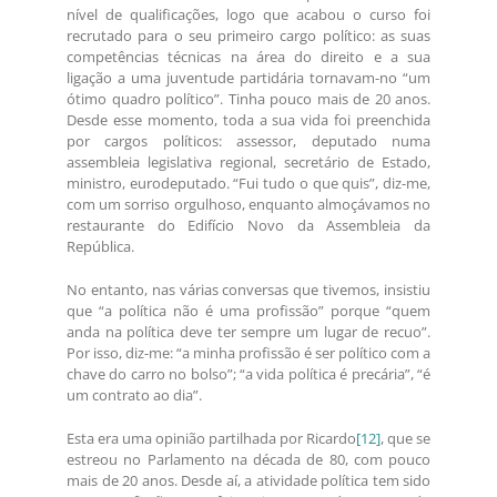
nível de qualificações, logo que acabou o curso foi
recrutado para o seu primeiro cargo político: as suas
competências técnicas na área do direito e a sua
ligação a uma juventude partidária tornavam-no “um
ótimo quadro político”. Tinha pouco mais de 20 anos.
Desde esse momento, toda a sua vida foi preenchida
por cargos políticos: assessor, deputado numa
assembleia legislativa regional, secretário de Estado,
ministro, eurodeputado. “Fui tudo o que quis”, diz-me,
com um sorriso orgulhoso, enquanto almoçávamos no
restaurante do Edifício Novo da Assembleia da
República.
No entanto, nas várias conversas que tivemos, insistiu
que “a política não é uma profissão” porque “quem
anda na política deve ter sempre um lugar de recuo”.
Por isso, diz-me: “a minha profissão é ser político com a
chave do carro no bolso”; “a vida política é precária”, “é
um contrato ao dia”.
Esta era uma opinião partilhada por Ricardo
[12]
, que se
estreou no Parlamento na década de 80, com pouco
mais de 20 anos. Desde aí, a atividade política tem sido