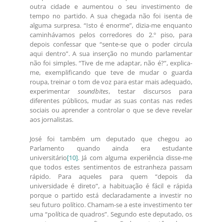
outra cidade e aumentou o seu investimento de
tempo no partido. A sua chegada não foi isenta de
alguma surpresa. “Isto é enorme”, dizia-me enquanto
caminhávamos pelos corredores do 2.º piso, para
depois confessar que “sente-se que o poder circula
aqui dentro”. A sua inserção no mundo parlamentar
não foi simples. “Tive de me adaptar, não é?”, explica-
me, exemplificando que teve de mudar o guarda
roupa, treinar o tom de voz para estar mais adequado,
experimentar
soundbites
, testar discursos para
diferentes públicos, mudar as suas contas nas redes
sociais ou aprender a controlar o que se deve revelar
aos jornalistas.
José foi também um deputado que chegou ao
Parlamento quando ainda era estudante
universitário
[10]
. Já com alguma experiência disse-me
que todos estes sentimentos de estranheza passam
rápido. Para aqueles para quem “depois da
universidade é direto”, a habituação é fácil e rápida
porque o partido está declaradamente a investir no
seu futuro político. Chamam-se a este investimento ter
uma “política de quadros”. Segundo este deputado, os