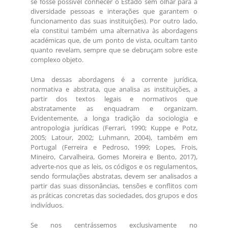
se fosse possível conhecer o Estado sem olhar para a
diversidade pessoas e interações que garantem o
funcionamento das suas instituições). Por outro lado,
ela constitui também uma alternativa às abordagens
académicas que, de um ponto de vista, ocultam tanto
quanto revelam, sempre que se debruçam sobre este
complexo objeto.
Uma dessas abordagens é a corrente jurídica,
normativa e abstrata, que analisa as instituições, a
partir dos textos legais e normativos que
abstratamente as enquadram e organizam.
Evidentemente, a longa tradição da sociologia e
antropologia jurídicas (Ferrari, 1990; Kuppe e Potz,
2005; Latour, 2002; Luhmann, 2004), também em
Portugal (Ferreira e Pedroso, 1999; Lopes, Frois,
Mineiro, Carvalheira, Gomes Moreira e Bento, 2017),
adverte-nos que as leis, os códigos e os regulamentos,
sendo formulações abstratas, devem ser analisados a
partir das suas dissonâncias, tensões e conflitos com
as práticas concretas das sociedades, dos grupos e dos
indivíduos.
Se nos centrássemos exclusivamente no