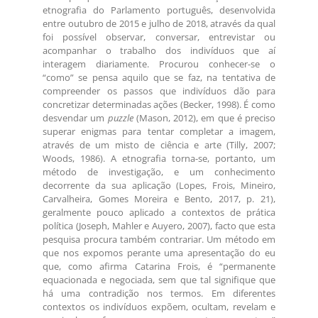
etnografia do Parlamento português, desenvolvida
entre outubro de 2015 e julho de 2018, através da qual
foi possível observar, conversar, entrevistar ou
acompanhar o trabalho dos indivíduos que aí
interagem diariamente. Procurou conhecer-se o
“como” se pensa aquilo que se faz, na tentativa de
compreender os passos que indivíduos dão para
concretizar determinadas ações (Becker, 1998). É como
desvendar um
puzzle
(Mason, 2012), em que é preciso
superar enigmas para tentar completar a imagem,
através de um misto de ciência e arte (Tilly, 2007;
Woods, 1986). A etnografia torna-se, portanto, um
método de investigação, e um conhecimento
decorrente da sua aplicação (Lopes, Frois, Mineiro,
Carvalheira, Gomes Moreira e Bento, 2017, p. 21),
geralmente pouco aplicado a contextos de prática
política (Joseph, Mahler e Auyero, 2007), facto que esta
pesquisa procura também contrariar. Um método em
que nos expomos perante uma apresentação do eu
que, como afirma Catarina Frois, é “permanente
equacionada e negociada, sem que tal signifique que
há uma contradição nos termos. Em diferentes
contextos os indivíduos expõem, ocultam, revelam e