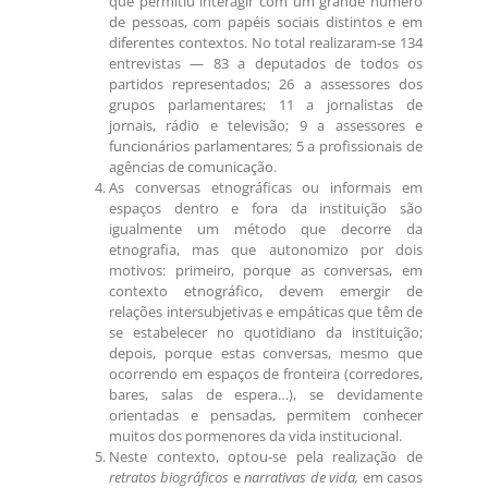
que permitiu interagir com um grande número
de pessoas, com papéis sociais distintos e em
diferentes contextos. No total realizaram-se 134
entrevistas — 83 a deputados de todos os
partidos representados; 26 a assessores dos
grupos parlamentares; 11 a jornalistas de
jornais, rádio e televisão; 9 a assessores e
funcionários parlamentares; 5 a profissionais de
agências de comunicação.
As conversas etnográficas ou informais em
espaços dentro e fora da instituição são
igualmente um método que decorre da
etnografia, mas que autonomizo por dois
motivos: primeiro, porque as conversas, em
contexto etnográfico, devem emergir de
relações intersubjetivas e empáticas que têm de
se estabelecer no quotidiano da instituição;
depois, porque estas conversas, mesmo que
ocorrendo em espaços de fronteira (corredores,
bares, salas de espera…), se devidamente
orientadas e pensadas, permitem conhecer
muitos dos pormenores da vida institucional.
Neste contexto, optou-se pela realização de
retratos biográficos
e
narrativas de vida,
em casos