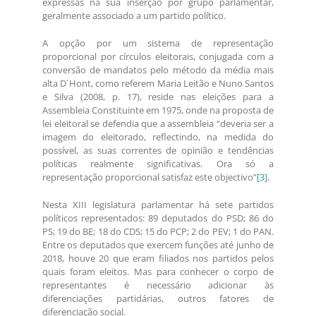
expressas na sua inserção por grupo parlamentar,
geralmente associado a um partido político.
A opção por um sistema de representação
proporcional por círculos eleitorais, conjugada com a
conversão de mandatos pelo método da média mais
alta D´Hont, como referem Maria Leitão e Nuno Santos
e Silva (2008, p. 17), reside nas eleições para a
Assembleia Constituinte em 1975, onde na proposta de
lei eleitoral se defendia que a assembleia “deveria ser a
imagem do eleitorado, reflectindo, na medida do
possível, as suas correntes de opinião e tendências
políticas realmente significativas. Ora só a
representação proporcional satisfaz este objectivo”
[3]
.
Nesta XIII legislatura parlamentar há sete partidos
políticos representados: 89 deputados do PSD; 86 do
PS; 19 do BE; 18 do CDS; 15 do PCP; 2 do PEV; 1 do PAN.
Entre os deputados que exercem funções até junho de
2018, houve 20 que eram filiados nos partidos pelos
quais foram eleitos. Mas para conhecer o corpo de
representantes é necessário adicionar às
diferenciações partidárias, outros fatores de
diferenciação social.