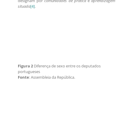
designam por
comunidades de prática
e
aprendizagem
situada
[4]
.
Figura 2
Diferença de sexo entre os deputados
portugueses
Fonte
: Assembleia da República.