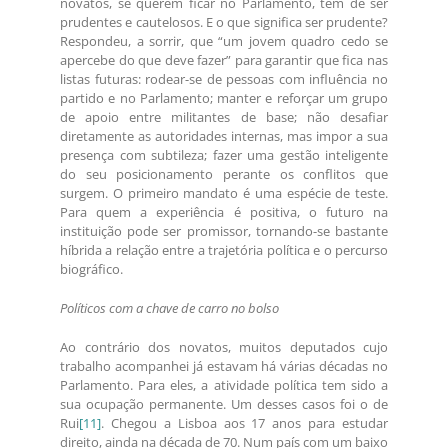
novatos, se querem ficar no Parlamento, têm de ser
prudentes e cautelosos. E o que significa ser prudente?
Respondeu, a sorrir, que “um jovem quadro cedo se
apercebe do que deve fazer” para garantir que fica nas
listas futuras: rodear-se de pessoas com influência no
partido e no Parlamento; manter e reforçar um grupo
de apoio entre militantes de base; não desafiar
diretamente as autoridades internas, mas impor a sua
presença com subtileza; fazer uma gestão inteligente
do seu posicionamento perante os conflitos que
surgem. O primeiro mandato é uma espécie de teste.
Para quem a experiência é positiva, o futuro na
instituição pode ser promissor, tornando-se bastante
híbrida a relação entre a trajetória política e o percurso
biográfico.
Políticos com a chave de carro no bolso
Ao contrário dos novatos, muitos deputados cujo
trabalho acompanhei já estavam há várias décadas no
Parlamento. Para eles, a atividade política tem sido a
sua ocupação permanente. Um desses casos foi o de
Rui
[11]
. Chegou a Lisboa aos 17 anos para estudar
direito, ainda na década de 70. Num país com um baixo