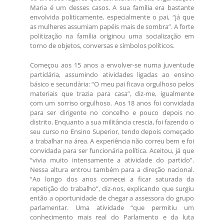
Maria é um desses casos. A sua família era bastante
envolvida politicamente, especialmente o pai, “já que
as mulheres assumiam papéis mais de sombra”. A forte
politização na família originou uma socialização em
torno de objetos, conversas e símbolos políticos.
Começou aos 15 anos a envolver-se numa juventude
partidária, assumindo atividades ligadas ao ensino
básico e secundária: “O meu pai ficava orgulhoso pelos
materiais que trazia para casa”, diz-me, igualmente
com um sorriso orgulhoso. Aos 18 anos foi convidada
para ser dirigente no concelho e pouco depois no
distrito. Enquanto a sua militância crescia, foi fazendo o
seu curso no Ensino Superior, tendo depois começado
a trabalhar na área. A experiência não correu bem e foi
convidada para ser funcionária política. Aceitou, já que
“vivia muito intensamente a atividade do partido”.
Nessa altura entrou também para a direção nacional.
“Ao longo dos anos comecei a ficar saturada da
repetição do trabalho”, diz-nos, explicando que surgiu
então a oportunidade de chegar a assessora do grupo
parlamentar. Uma atividade “que permitiu um
conhecimento mais real do Parlamento e da luta