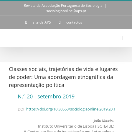
Skip
Revista da Associação Portuguesa de Sociologia
|
to
sociologiaonline@aps.pt
content
site da APS
contactos
Classes sociais, trajetórias de vida e lugares
de poder: Uma abordagem etnográfica da
representação política
N.º 20 - setembro 2019
DOI:
https://doi.org/10.30553/sociologiaonline.2019.20.1
João Mineiro
Instituto Universitário de Lisboa (ISCTE-IUL)
& Centro em Rede de Investigação em Antropologia