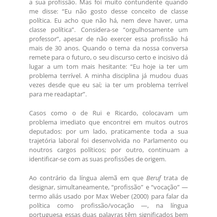
a sua profissão. Mas foi muito contundente quando
me disse: “Eu não gosto desse conceito de classe
política. Eu acho que não há, nem deve haver, uma
classe política”. Considera-se “orgulhosamente um
professor”, apesar de não exercer essa profissão há
mais de 30 anos. Quando o tema da nossa conversa
remete para o futuro, o seu discurso certo e incisivo dá
lugar a um tom mais hesitante: “Eu hoje ia ter um
problema terrível. A minha disciplina já mudou duas
vezes desde que eu saí; ia ter um problema terrível
para me readaptar”.
Casos como o de Rui e Ricardo, colocavam um
problema imediato que encontrei em muitos outros
deputados: por um lado, praticamente toda a sua
trajetória laboral foi desenvolvida no Parlamento ou
noutros cargos políticos; por outro, continuam a
identificar-se com as suas profissões de origem.
Ao contrário da língua alemã em que
Beruf
trata de
designar, simultaneamente, “profissão” e “vocação” —
termo aliás usado por Max Weber (2000) para falar da
política como profissão/vocação —, na língua
portuguesa essas duas palavras têm significados bem