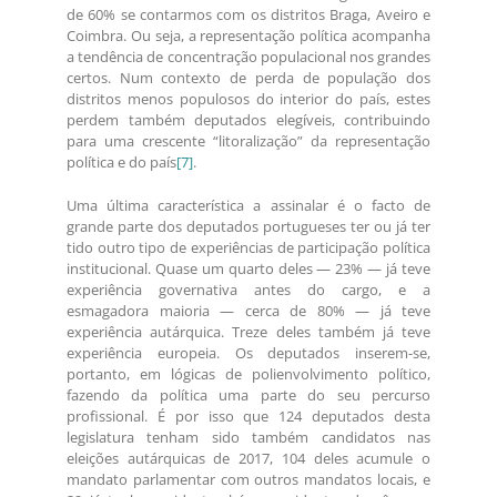
de 60% se contarmos com os distritos Braga, Aveiro e
Coimbra. Ou seja, a representação política acompanha
a tendência de concentração populacional nos grandes
certos. Num contexto de perda de população dos
distritos menos populosos do interior do país, estes
perdem também deputados elegíveis, contribuindo
para uma crescente “litoralização” da representação
política e do país
[7]
.
Uma última característica a assinalar é o facto de
grande parte dos deputados portugueses ter ou já ter
tido outro tipo de experiências de participação política
institucional. Quase um quarto deles — 23% — já teve
experiência governativa antes do cargo, e a
esmagadora maioria — cerca de 80% — já teve
experiência autárquica. Treze deles também já teve
experiência europeia. Os deputados inserem-se,
portanto, em lógicas de polienvolvimento político,
fazendo da política uma parte do seu percurso
profissional. É por isso que 124 deputados desta
legislatura tenham sido também candidatos nas
eleições autárquicas de 2017, 104 deles acumule o
mandato parlamentar com outros mandatos locais, e