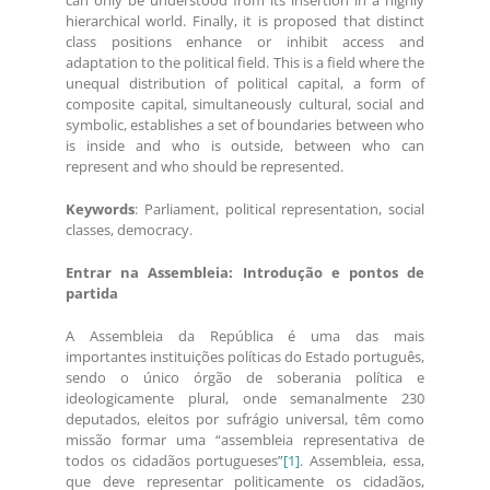
can only be understood from its insertion in a highly
hierarchical world. Finally, it is proposed that distinct
class positions enhance or inhibit access and
adaptation to the political field. This is a field where the
unequal distribution of political capital, a form of
composite capital, simultaneously cultural, social and
symbolic, establishes a set of boundaries between who
is inside and who is outside, between who can
represent and who should be represented.
Keywords
: Parliament, political representation, social
classes, democracy.
Entrar na Assembleia: Introdução e pontos de
partida
A Assembleia da República é uma das mais
importantes instituições políticas do Estado português,
sendo o único órgão de soberania política e
ideologicamente plural, onde semanalmente 230
deputados, eleitos por sufrágio universal, têm como
missão formar uma “assembleia representativa de
todos os cidadãos portugueses”
[1]
. Assembleia, essa,
que deve representar politicamente os cidadãos,