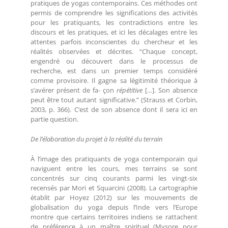
pratiques de yogas contemporains. Ces méthodes ont
permis de comprendre les significations des activités
pour les pratiquants, les contradictions entre les
discours et les pratiques, et ici les décalages entre les
attentes parfois inconscientes du chercheur et les
réalités observées et décrites. “Chaque concept,
engendré ou découvert dans le processus de
recherche, est dans un premier temps considéré
comme provisoire. Il gagne sa légitimité théorique à
s’avérer présent de fa- çon
répétitive
[…]. Son absence
peut être tout autant significative.” (Strauss et Corbin,
2003, p. 366). C’est de son absence dont il sera ici en
partie question.
De l’élaboration du projet à la réalité du terrain
À l’image des pratiquants de yoga contemporain qui
naviguent entre les cours, mes terrains se sont
concentrés sur cinq courants parmi les vingt-six
recensés par Mori et Squarcini (2008). La cartographie
établit par Hoyez (2012) sur les mouvements de
globalisation du yoga depuis l’Inde vers l’Europe
montre que certains territoires indiens se rattachent
de préférence à un maître spirituel (Mysore pour