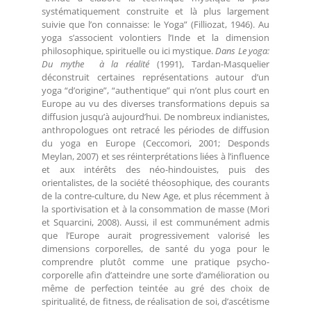
systématiquement construite et là plus largement
suivie que l’on connaisse: le Yoga” (Filliozat, 1946). Au
yoga s’associent volontiers l’Inde et la dimension
philosophique, spirituelle ou ici mystique.
Dans Le yoga:
Du mythe à la réalité
(1991), Tardan-Masquelier
déconstruit certaines représentations autour d’un
yoga “d’origine”, “authentique” qui n’ont plus court en
Europe au vu des diverses transformations depuis sa
diffusion jusqu’à aujourd’hui. De nombreux indianistes,
anthropologues ont retracé les périodes de diffusion
du yoga en Europe (Ceccomori, 2001; Desponds
Meylan, 2007) et ses réinterprétations liées à l’influence
et aux intérêts des néo-hindouistes, puis des
orientalistes, de la société théosophique, des courants
de la contre-culture, du New Age, et plus récemment à
la sportivisation et à la consommation de masse (Mori
et Squarcini, 2008). Aussi, il est communément admis
que l’Europe aurait progressivement valorisé les
dimensions corporelles, de santé du yoga pour le
comprendre plutôt comme une pratique psycho-
corporelle afin d’atteindre une sorte d’amélioration ou
même de perfection teintée au gré des choix de
spiritualité, de fitness, de réalisation de soi, d’ascétisme