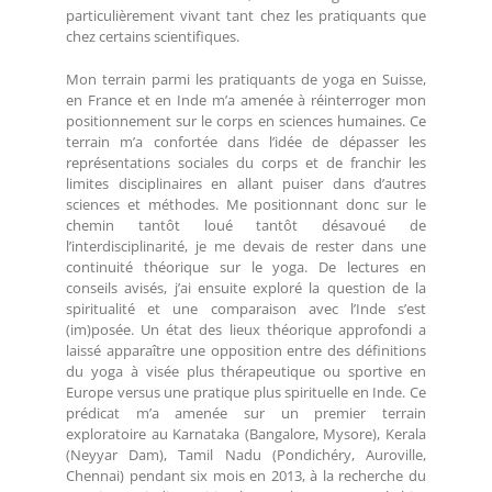
particulièrement vivant tant chez les pratiquants que
chez certains scientifiques.
Mon terrain parmi les pratiquants de yoga en Suisse,
en France et en Inde m’a amenée à réinterroger mon
positionnement sur le corps en sciences humaines. Ce
terrain m’a confortée dans l’idée de dépasser les
représentations sociales du corps et de franchir les
limites disciplinaires en allant puiser dans d’autres
sciences et méthodes. Me positionnant donc sur le
chemin tantôt loué tantôt désavoué de
l’interdisciplinarité, je me devais de rester dans une
continuité théorique sur le yoga. De lectures en
conseils avisés, j’ai ensuite exploré la question de la
spiritualité et une comparaison avec l’Inde s’est
(im)posée. Un état des lieux théorique approfondi a
laissé apparaître une opposition entre des définitions
du yoga à visée plus thérapeutique ou sportive en
Europe versus une pratique plus spirituelle en Inde. Ce
prédicat m’a amenée sur un premier terrain
exploratoire au Karnataka (Bangalore, Mysore), Kerala
(Neyyar Dam), Tamil Nadu (Pondichéry, Auroville,
Chennai) pendant six mois en 2013, à la recherche du