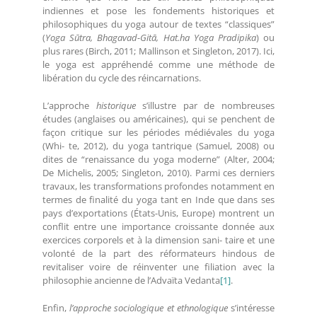
indiennes et pose les fondements historiques et
philosophiques du yoga autour de textes “classiques”
(
Yoga Sūtra, Bhagavad-Gitā, Hat.ha Yoga Pradipika
) ou
plus rares (Birch, 2011; Mallinson et Singleton, 2017). Ici,
le yoga est appréhendé comme une méthode de
libération du cycle des réincarnations.
L’approche
historique
s’illustre par de nombreuses
études (anglaises ou américaines), qui se penchent de
façon critique sur les périodes médiévales du yoga
(Whi- te, 2012), du yoga tantrique (Samuel, 2008) ou
dites de “renaissance du yoga moderne” (Alter, 2004;
De Michelis, 2005; Singleton, 2010). Parmi ces derniers
travaux, les transformations profondes notamment en
termes de finalité du yoga tant en Inde que dans ses
pays d’exportations (États-Unis, Europe) montrent un
conflit entre une importance croissante donnée aux
exercices corporels et à la dimension sani- taire et une
volonté de la part des réformateurs hindous de
revitaliser voire de réinventer une filiation avec la
philosophie ancienne de l’Advaïta Vedanta
[1]
.
Enfin,
l’approche sociologique et ethnologique
s’intéresse