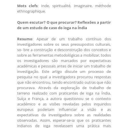
Mots clefs
: Inde, spiritualité, imaginaire, méthode
ethnographique.
Quem escutar? O que procurar? Reflexões a partir
de um estudo de caso do ioga na Índia
Resumo
: Apesar de um trabalho contínuo dos
investigadores sobre os seus pressupostos culturais,
so- bre a construção e desconstrução dos conceitos e
sobre as ferramentas metodológicas a mobilizar, todos
os investigadores são marcados por expectativas
académicas e pessoais antes de iniciar um trabalho de
investigação. Este artigo discute um processo de
pesquisa no qual a investigadora procurou respostas
que não encontrou, tendo encontrado outras que não
procurava. Através da exploração de trabalho de
terreno realizado com praticantes de ioga na Índia,
Suíça e França, a autora questionou se o contexto
académico e as visões reveladas pelos inquiridos
europeus poderiam influenciar a visão e as
expectativas da investigadora sobre as realidades
observadas. Assim, esperar-se-ia que os praticantes
indianos de ioga revelassem uma prática mais