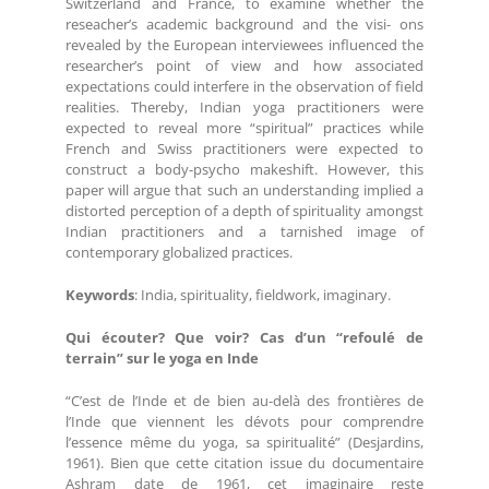
Switzerland and France, to examine whether the
reseacher’s academic background and the visi- ons
revealed by the European interviewees influenced the
researcher’s point of view and how associated
expectations could interfere in the observation of field
realities. Thereby, Indian yoga practitioners were
expected to reveal more “spiritual” practices while
French and Swiss practitioners were expected to
construct a body-psycho makeshift. However, this
paper will argue that such an understanding implied a
distorted perception of a depth of spirituality amongst
Indian practitioners and a tarnished image of
contemporary globalized practices.
Keywords
: India, spirituality, fieldwork, imaginary.
Qui écouter? Que voir? Cas d’un “refoulé de
terrain” sur le yoga en Inde
“C’est de l’Inde et de bien au-delà des frontières de
l’Inde que viennent les dévots pour comprendre
l’essence même du yoga, sa spiritualité” (Desjardins,
1961). Bien que cette citation issue du documentaire
Ashram date de 1961, cet imaginaire reste