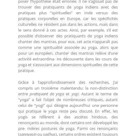
poser l’hypothèse était erronée. Il ne s’agissait pas de
trouver des pratiquants de yoga indiens avec des
pratiques plus “spirituelles” en Inde versus des
pratiques corporelles en Europe, car les spécificités
culturelles ne résident pas dans les actions, mais dans
le sens donné à ces actes. Ainsi, par exemple, s’il est
possible d’observer des pratiquants de yoga indiens
chanter des mantras, pour eux, cet acte n’apparaît pas
comme une spiritualité associée au yoga, alors que
pour un européen, chanter des mantras relève d’une
activité extraordina- ire découverte dans les cours de
yoga et s’associant aux dimensions spirituelles de cette
pratique.
Grâce à l’approfondissement des recherches, j’ai
compris un troisième malentendu: la non-distinction
entre
pratiquant
de yoga
et
yogi
. Autant le terme de
“yoga” a fait l’objet de nombreuses critiques, autant
celui de “yogi” qui désigne aujourd’hui une personne
qui pratique le yoga reste peu discuté. En effet, les
yogis se réfèrent à des ascètes hindous, des
renonçants au monde, dont certains ont développé les
pre- mières postures de yoga. Parmi ces renonçants
(
sannyasin
ou
sadhus
), certains ordres existent toujours