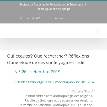
Skip
Revista da Associação Portuguesa de Sociologia
|
to
sociologiaonline@aps.pt
content
site da APS
contactos
Qui écouter? Que rechercher? Réflexions
d’une étude de cas sur le yoga en Inde
N.º 20 - setembro 2019
DOI:
https://doi.org/10.30553/sociologiaonline.2019.20.4
Caroline Nizard
Institut d’histoire et anthropologie des religions,
Faculté de théologie et de sciences des religions,
Université de Lausanne. Anthropole. 1015 Lausanne,