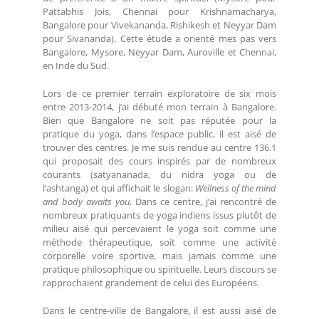
Pattabhis Jois, Chennai pour Krishnamacharya,
Bangalore pour Vivekananda, Rishikesh et Neyyar Dam
pour Sivananda). Cette étude a orienté mes pas vers
Bangalore, Mysore, Neyyar Dam, Auroville et Chennai,
en Inde du Sud.
Lors de ce premier terrain exploratoire de six mois
entre 2013-2014, j’ai débuté mon terrain à Bangalore.
Bien que Bangalore ne soit pas réputée pour la
pratique du yoga, dans l’espace public, il est aisé de
trouver des centres. Je me suis rendue au centre 136.1
qui proposait des cours inspirés par de nombreux
courants (satyananada, du nidra yoga ou de
l’ashtanga) et qui affichait le slogan:
Wellness of the mind
and body awaits you
. Dans ce centre, j’ai rencontré de
nombreux pratiquants de yoga indiens issus plutôt de
milieu aisé qui percevaient le yoga soit comme une
méthode thérapeutique, soit comme une activité
corporelle voire sportive, mais jamais comme une
pratique philosophique ou spirituelle. Leurs discours se
rapprochaient grandement de celui des Européens.
Dans le centre-ville de Bangalore, il est aussi aisé de