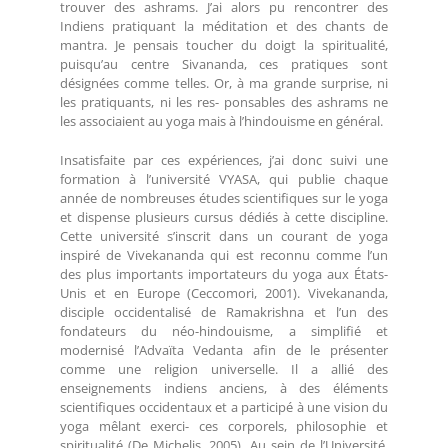
trouver des ashrams. J’ai alors pu rencontrer des
Indiens pratiquant la méditation et des chants de
mantra. Je pensais toucher du doigt la spiritualité,
puisqu’au centre Sivananda, ces pratiques sont
désignées comme telles. Or, à ma grande surprise, ni
les pratiquants, ni les res- ponsables des ashrams ne
les associaient au yoga mais à l’hindouisme en général.
Insatisfaite par ces expériences, j’ai donc suivi une
formation à l’université VYASA, qui publie chaque
année de nombreuses études scientifiques sur le yoga
et dispense plusieurs cursus dédiés à cette discipline.
Cette université s’inscrit dans un courant de yoga
inspiré de Vivekananda qui est reconnu comme l’un
des plus importants importateurs du yoga aux États-
Unis et en Europe (Ceccomori, 2001). Vivekananda,
disciple occidentalisé de Ramakrishna et l’un des
fondateurs du néo-hindouisme, a simplifié et
modernisé l’Advaïta Vedanta afin de le présenter
comme une religion universelle. Il a allié des
enseignements indiens anciens, à des éléments
scientifiques occidentaux et a participé à une vision du
yoga mêlant exerci- ces corporels, philosophie et
spiritualité (De Michelis, 2005). Au sein de l’Université,