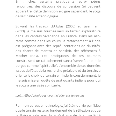
Enfin, chez certains pratiquants euro- péens
rencontrés, des discours de conversion (e) peuvent
apparaître. Cette définition éloigne cependant, le yoga
de sa finalité sotériologique.
Suivant les travaux d’Altglas (2005) et Eisenmann
(2013), je me suis tournée vers un terrain exploratoire
dans les centres Sivananda en France. Dans les ash-
rams comme dans les cours, le rattachement à l’Inde
est prégnant avec des repré- sentations de divinités,
des chants de mantra en sanskrit, des références à
Mother India. Les pratiquants de ces courants
construisent un rattachement sans réserve à une Inde
perçue comme “spirituelle”. L’ensemble de ces données
issues de l’état de la recherche préalable et du terrain, a
orienté le choix du terrain en Inde. Inconsciemment, je
me suis mise en quête de pratiquants indiens pour qui
le yoga a une visée spirituelle.
…et méthodologiques avant d’aller sur le terrain
Par mon cursus en ethnologie, j’ai été nourrie par l’idée
que le terrain reste au fondement de la réflexion et que
la théorie aide ensuite à s’extraire de la subjectivité