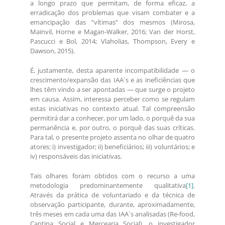
a longo prazo que permitam, de forma eficaz, a
erradicação dos problemas que visam combater e a
emancipação das “vítimas” dos mesmos (Mirosa,
Mainvil, Horne e Magan-Walker, 2016; Van der Horst,
Pascucci e Bol, 2014; Vlaholias, Thompson, Every e
Dawson, 2015).
É, justamente, desta aparente incompatibilidade — o
crescimento/expansão das IAA´s e as ineficiências que
lhes têm vindo a ser apontadas — que surge o projeto
em causa. Assim, interessa perceber como se regulam
estas iniciativas no contexto atual. Tal compreensão
permitirá dar a conhecer, por um lado, o porquê da sua
permanência e, por outro, o porquê das suas críticas.
Para tal, o presente projeto assenta no olhar de quatro
atores: i) investigador; ii) beneficiários; iii) voluntários; e
iv) responsáveis das iniciativas.
Tais olhares foram obtidos com o recurso a uma
metodologia predominantemente qualitativa
[1]
.
Através da prática de voluntariado e da técnica de
observação participante, durante, aproximadamente,
três meses em cada uma das IAA´s analisadas (Re-food,
Cantina Social e Mercearia Social), o investigador