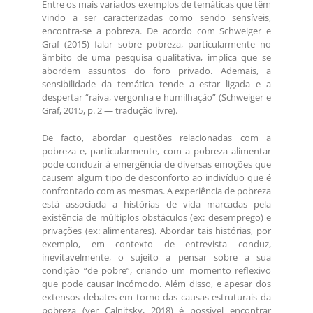
Entre os mais variados exemplos de temáticas que têm
vindo a ser caracterizadas como sendo sensíveis,
encontra-se a pobreza. De acordo com Schweiger e
Graf (2015) falar sobre pobreza, particularmente no
âmbito de uma pesquisa qualitativa, implica que se
abordem assuntos do foro privado. Ademais, a
sensibilidade da temática tende a estar ligada e a
despertar “raiva, vergonha e humilhação” (Schweiger e
Graf, 2015, p. 2 — tradução livre).
De facto, abordar questões relacionadas com a
pobreza e, particularmente, com a pobreza alimentar
pode conduzir à emergência de diversas emoções que
causem algum tipo de desconforto ao indivíduo que é
confrontado com as mesmas. A experiência de pobreza
está associada a histórias de vida marcadas pela
existência de múltiplos obstáculos (ex: desemprego) e
privações (ex: alimentares). Abordar tais histórias, por
exemplo, em contexto de entrevista conduz,
inevitavelmente, o sujeito a pensar sobre a sua
condição “de pobre”, criando um momento reflexivo
que pode causar incómodo. Além disso, e apesar dos
extensos debates em torno das causas estruturais da
pobreza (ver Calnitsky, 2018) é possível encontrar