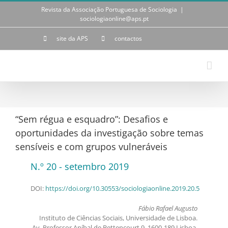
Skip
Revista da Associação Portuguesa de Sociologia
|
to
sociologiaonline@aps.pt
content
site da APS
contactos
“Sem régua e esquadro”: Desafios e
oportunidades da investigação sobre temas
sensíveis e com grupos vulneráveis
N.º 20 - setembro 2019
DOI:
https://doi.org/10.30553/sociologiaonline.2019.20.5
Fábio Rafael Augusto
Instituto de Ciências Sociais, Universidade de Lisboa.
Av. Professor Aníbal de Bettencourt 9, 1600-189 Lisboa,