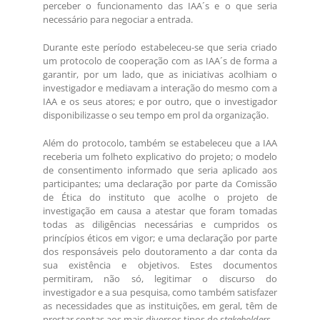
perceber o funcionamento das IAA´s e o que seria
necessário para negociar a entrada.
Durante este período estabeleceu-se que seria criado
um protocolo de cooperação com as IAA´s de forma a
garantir, por um lado, que as iniciativas acolhiam o
investigador e mediavam a interação do mesmo com a
IAA e os seus atores; e por outro, que o investigador
disponibilizasse o seu tempo em prol da organização.
Além do protocolo, também se estabeleceu que a IAA
receberia um folheto explicativo do projeto; o modelo
de consentimento informado que seria aplicado aos
participantes; uma declaração por parte da Comissão
de Ética do instituto que acolhe o projeto de
investigação em causa a atestar que foram tomadas
todas as diligências necessárias e cumpridos os
princípios éticos em vigor; e uma declaração por parte
dos responsáveis pelo doutoramento a dar conta da
sua existência e objetivos. Estes documentos
permitiram, não só, legitimar o discurso do
investigador e a sua pesquisa, como também satisfazer
as necessidades que as instituições, em geral, têm de
prestar contas aos mais diversos tipos de
stakeholders
.