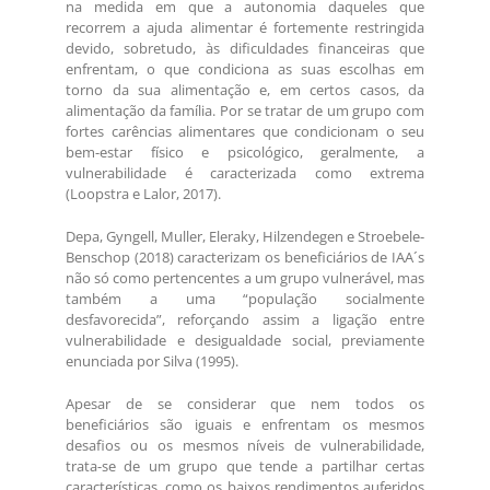
na medida em que a autonomia daqueles que
recorrem a ajuda alimentar é fortemente restringida
devido, sobretudo, às dificuldades financeiras que
enfrentam, o que condiciona as suas escolhas em
torno da sua alimentação e, em certos casos, da
alimentação da família. Por se tratar de um grupo com
fortes carências alimentares que condicionam o seu
bem-estar físico e psicológico, geralmente, a
vulnerabilidade é caracterizada como extrema
(Loopstra e Lalor, 2017).
Depa, Gyngell, Muller, Eleraky, Hilzendegen e Stroebele-
Benschop (2018) caracterizam os beneficiários de IAA´s
não só como pertencentes a um grupo vulnerável, mas
também a uma “população socialmente
desfavorecida”, reforçando assim a ligação entre
vulnerabilidade e desigualdade social, previamente
enunciada por Silva (1995).
Apesar de se considerar que nem todos os
beneficiários são iguais e enfrentam os mesmos
desafios ou os mesmos níveis de vulnerabilidade,
trata-se de um grupo que tende a partilhar certas
características, como os baixos rendimentos auferidos