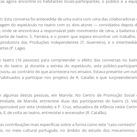
s agora encontrei os habitantes locais-participantes, o público e a equ
er). Esta conversa foi antecedida de uma outra com uma das colaboradoras
agem do espetáculo no teatro com os dois atores — convidados depois d
a; onde se encontrava a responsável pelo movimento de cena, a bailarina 
dante de teatro, S. Ferreira, e o jovem que espera encontrar um trabalho,
rodutora das Produções Independentes (T. Guerreiro), e o intermediár
rtes (P. Lage).
 teatro (16 pessoas) para compreender o efeito das conversas no bairr
o teatro. Já durante a estreia do espetáculo, este público-participant
ouviu, ao contrário do que acontecera nos ensaios. Estava presente um ou
 habituados a participar nos projetos de R. Catalão e que surpreenderam
com algumas destas pessoas, em Marvila. No Centro de Promoção Social 
dade, de Marvila, entrevistei duas das participantes do bairro (S. Vei
sponsável por esta Unidade); e P. Cruz, educadora de infância neste Centr
. E, de volta ao teatro, entrevistei o encenador (R. Catalão).
tras contribuições mais específicas sobre a forma como este “caso-contexto”
ionais, no meio cultural português, no âmbito do estudo dos mecanismos 