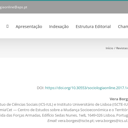
ogiaonline@aps.pt
Apresentação
Indexação
Estrutura Editorial
Cham
Início
Revistas
DOI:
https://doi.org/10.30553/sociologiaonline.2017.1
Vera Borg
uo de Ciências Sociais (ICS-IUL) e Instituto Universitário de Lisboa (ISCTE-IU
mia’Cet — Centro de Estudos sobre a Mudança Socioeconómica e o Territór
ida das Forças Armadas, Edifício Sedas Nunes, 1w8
,
1649-026 Lisboa, Portug
Email
: vera.borges@iscte.pt; vera.borges@ics.ul