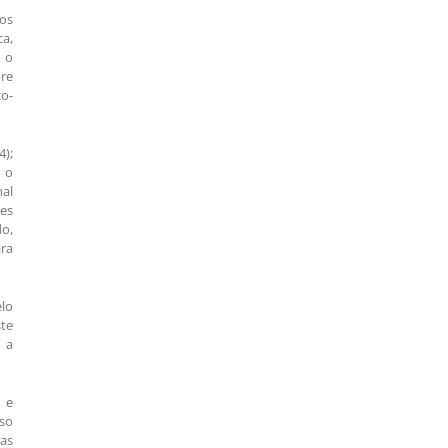
os
ca,
, o
bre
co-
4);
a o
nal
tes
do,
ara
elo
te
 a
s e
aso
uas