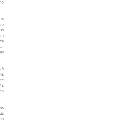
 no
ua
ndo
eus
ram
 da
sar
as
s à
4).
rte
1).
 do
mos
us
 na