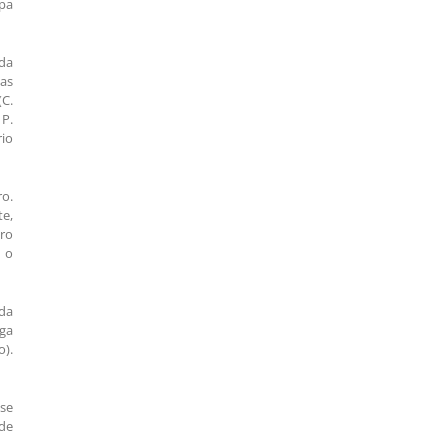
ipa
 da
as
(C.
 P.
io
o.
e,
tro
 o
da
ga
o).
 se
de