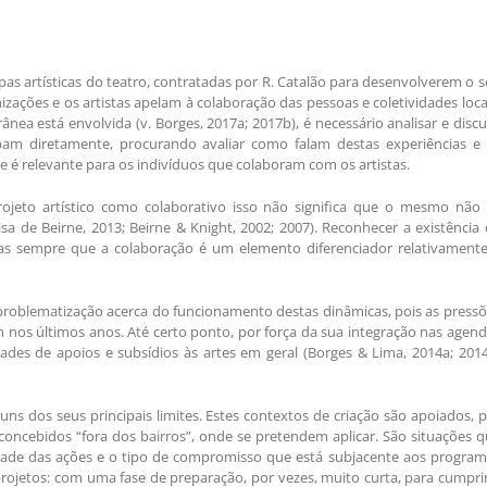
ipas artísticas do teatro, contratadas por R. Catalão para desenvolverem o 
nizações e os artistas apelam à colaboração das pessoas e coletividades loca
nea está envolvida (v. Borges, 2017a; 2017b), é necessário analisar e discu
ipam diretamente, procurando avaliar como falam destas experiências e 
ue é relevante para os indivíduos que colaboram com os artistas.
eto artístico como colaborativo isso não significa que o mesmo não 
a de Beirne, 2013; Beirne & Knight, 2002; 2007). Reconhecer a existência
mas sempre que a colaboração é um elemento diferenciador relativamente
roblematização acerca do funcionamento destas dinâmicas, pois as press
ram nos últimos anos. Até certo ponto, por força da sua integração nas agen
idades de apoios e subsídios às artes em geral (Borges & Lima, 2014a; 201
guns dos seus principais limites. Estes contextos de criação são apoiados, 
ncebidos “fora dos bairros”, onde se pretendem aplicar. São situações 
idade das ações e o tipo de compromisso que está subjacente aos program
ojetos: com uma fase de preparação, por vezes, muito curta, para cumpri