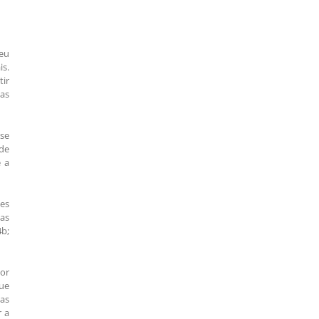
seu
is.
tir
as
se
 de
 a
ões
das
4b;
por
que
as
r a