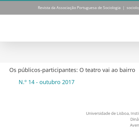
Skip
Revista da Associação Portuguesa de Sociologia
|
sociol
to
content
Os públicos-participantes: O teatro vai ao bairro
N.º 14 - outubro 2017
Universidade de Lisboa, Instit
Dinâ
Aven