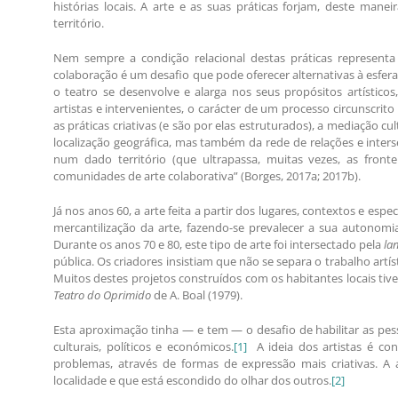
histórias locais. A arte e as suas práticas forjam, deste man
território.
Nem sempre a condição relacional destas práticas representa 
colaboração é um desafio que pode oferecer alternativas à esfe
o teatro se desenvolve e alarga nos seus propósitos artístico
artistas e intervenientes, o carácter de um processo circunscrito
as práticas criativas (e são por elas estruturados), a mediação c
localização geográfica, mas também da rede de relações e interse
num dado território (que ultrapassa, muitas vezes, as fronte
comunidades de arte colaborativa” (Borges, 2017a; 2017b).
Já nos anos 60, a arte feita a partir dos lugares, contextos e es
mercantilização da arte, fazendo-se prevalecer a sua autonomi
Durante os anos 70 e 80, este tipo de arte foi intersectado pela
la
pública. Os criadores insistiam que não se separa o trabalho artís
Muitos destes projetos construídos com os habitantes locais tiver
Teatro do Oprimido
de A. Boal (1979).
Esta aproximação tinha — e tem — o desafio de habilitar as pe
culturais, políticos e económicos.
[1]
A ideia dos artistas é con
problemas, através de formas de expressão mais criativas. A a
localidade e que está escondido do olhar dos outros.
[2]