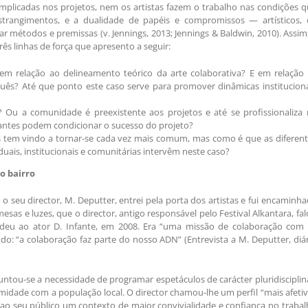
plicadas nos projetos, nem os artistas fazem o trabalho nas condições 
trangimentos, e a dualidade de papéis e compromissos — artísticos, 
métodos e premissas (v. Jennings, 2013; Jennings & Baldwin, 2010). Assim
ês linhas de força que apresento a seguir:
em relação ao delineamento teórico da arte colaborativa? E em relação 
tuguês? Até que ponto este caso serve para promover dinâmicas institucion
 Ou a comunidade é preexistente aos projetos e até se profissionaliza 
antes podem condicionar o sucesso do projeto?
tes tem vindo a tornar-se cada vez mais comum, mas como é que as diferen
duais, institucionais e comunitárias intervêm neste caso?
o bairro
seu director, M. Deputter, entrei pela porta dos artistas e fui encaminh
sas e luzes, que o director, antigo responsável pelo Festival Alkantara, fa
edeu ao ator D. Infante, em 2008. Era “uma missão de colaboração com 
endo: “a colaboração faz parte do nosso ADN” (Entrevista a M. Deputter, diá
juntou-se a necessidade de programar espetáculos de carácter pluridisciplin
imidade com a população local. O director chamou-lhe um perfil “mais afeti
 ao seu público um contexto de maior convivialidade e confiança no traba