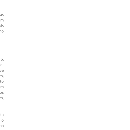
das
com
ais
 no
 p.
so-
eve
s,
ito
 um
dos
s,
do
e o
sma