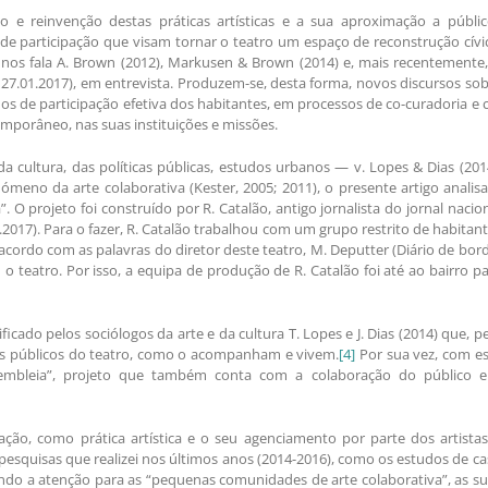
o e reinvenção destas práticas artísticas e a sua aproximação a públic
 de participação que visam tornar o teatro um espaço de reconstrução cívi
 nos fala A. Brown (2012), Markusen & Brown (2014) e, mais recentemente
 27.01.2017), em entrevista. Produzem-se, desta forma, novos discursos so
os de participação efetiva dos habitantes, em processos de co-curadoria e 
mporâneo, nas suas instituições e missões.
 da cultura, das políticas públicas, estudos urbanos — v. Lopes & Dias (201
eno da arte colaborativa (Kester, 2005; 2011), o presente artigo analis
. O projeto foi construído por R. Catalão, antigo jornalista do jornal nacio
017). Para o fazer, R. Catalão trabalhou com um grupo restrito de habitan
cordo com as palavras do diretor deste teatro, M. Deputter (Diário de bor
 o teatro. Por isso, a equipa de produção de R. Catalão foi até ao bairro p
ficado pelos sociólogos da arte e da cultura T. Lopes e J. Dias (2014) que, p
s públicos do teatro, como o acompanham e vivem.
[4]
Por sua vez, com es
sembleia”, projeto que também conta com a colaboração do público e
ração, como prática artística e o seu agenciamento por parte dos artista
s pesquisas que realizei nos últimos anos (2014-2016), como os estudos de c
ando a atenção para as “pequenas comunidades de arte colaborativa”, as s