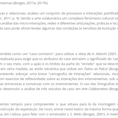
mesmas (Borges, 2017a; 2017b).
vas e relacionais, analiso um conjunto de processos e interações partilha
ter, 2011, p. 9). Sendo a arte colaborativa um complexo fenómeno cultural 
álise das micro-interações, redes e diferentes articulações, práticas e loc
te caso pode afinal revelar algumas das condições (e tensões) de evolução
endida como um “caso-contexto”, para utilizar a ideia de A. Abbott (2001,
 realizada para exigir que os atributos do caso extraíam o significado do ‘ca
m o seu meio, com a ação e os limites da parte do “enredo” que se descr
 em certa medida, ao estilo retratista que utilizei em
Todos ao Palco!
(Borge
 pretendo esboçar uma breve “cartografia de interações” relacionais, mu
 Um exercício de reflexividade sobre as interações dos intervenientes, sob
 as entrevistas e conversas com os intervenientes. O uso das fotografias 
mo desenvolvi a análise de três estudos de caso em
Arte Colaborativa
(Borge
ferentes tempos para compreender o que estava para lá da montagem 
construção do espetáculo. De novo, entrei neste teatro da mesma forma qu
, em Lisboa, para falar com o encenador J. S. Melo (Borges, 2001). A me