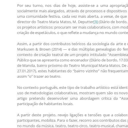
Por seu turno, nos dias de hoje, assiste-se a uma apropriaçã
socialmente mais alargados, através de processos e dispositivos
uma comunidade festiva, cada vez mais aberta, a
venue
, de que
director do Teatro Maria Matos, M. Deputter
[3]
(Diário de bordo,
os projetos artísticos: procuram ser mais colaborativos, com mod
criação de espetáculos, o que reflete a mudança no mundo conte
Assim, a partir dos contributos teóricos da sociologia da arte e
Markusen & Brown (2014) — e das múltiplas genealogias do fenóm
contexto de criação teatral de um projeto intitulado “Assembleia”
Público
que se apresenta como encenador (Diário de bordo, 17.03.2
de Marvila, bairro próximo do Teatro Municipal Maria Matos. De a
27.01.2017), estes habitantes do “bairro vizinho” não frequentam
assim “o” trazer ao teatro.
No contexto português, este tipo de trabalho artístico está identi
uso de metodologias colaborativas, mostram quem são os novo
artigo pretendo desenvolver uma abordagem crítica da “As
participação de habitantes locais.
A partir deste projeto, revejo ligações e tensões que a colabo
participantes, mobiliza. Para o fazer, recorro aos contributos da
no mundo da música, teatro, teatro-circo, teatro-musical, cham