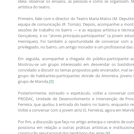
ideia: observar os ensaios, as pessoas e como se organizam. Ma
artística do teatro.
Primeiro, falei com o director do Teatro Maria Matos (M. Deputt
equipa de comunicação (R. Tomás). Depois, acompanhei a mont
sessões de trabalho no bairro — e as equipas artística e técnic
Gonçalves), e os “atores principais-participantes” (a jovem estu
Henriques). Foi também a oportunidade de conversar com a p
privilegiado, no bairro, um antigo morador e um profissional das a
Em seguida, acompanhei a chegada do público-participante ao
Mostrou-se um grupo interessado em desvendar os bastidores d
convidado a discutir os temas propostos pelo encenador, mal se 
grupo de habitantes-participantes doVale da Amoreira, jovens
grupo de Marvila.
[5]
Posteriormente, estreado o espetáculo, voltei a conversar 
PRODAC, Unidade de Desenvolvimento e Intervenção de Proximi
Ferreira, que ajudou à entrada do teatro no bairro, enquanto re
Voltei a conversar com a jovem atriz (S. Ferreira), agora em Marvila
Por fim, a discussão que faço no artigo antecipa o cenário de ou
posiciona em relação a outras práticas artísticas e instituc
construção reputacional dos territórios das artes.
[6]