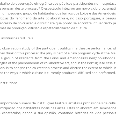
trabalho de observação etnográfica dos públicos-participantes num espetác
ue pensam deste processo? O espetáculo integrou um novo ciclo programát
om um pequeno grupo de habitantes dos bairros dos Lóios e das Amendoeir
logias do fenómeno da arte colaborativa e, no caso português, a pesqui
 processo de co-criação e discutir até que ponto se encontra influenciado p
formas de produção, difusão e espetacularização da cultura.
 instituições culturais.
ic observation study of the participant publics in a theatre performance: 
ey think of this process? The play is part of a new program cycle at the Ma
h a group of residents from the Lóios and Amendoeiras neighbourhoods 
logies of the phenomenon of collaborative art, and in the Portuguese case, 
work is to analyse the co-creation process and discuss the extent to which it
s and the ways in which culture is currently produced, diffused and performed.
institutions.
mportante número de instituições teatrais, artistas e profissionais da cult
ticipação dos habitantes locais nas artes. Estes colaboram em seminário
 e espetáculos, dando a sua opinião, contando histórias de vida pessoai