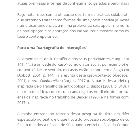
atuais premissas e formas de conhecimento geradas a partir das 
Faço notar que, com a utilização dos termos práticas colaborati
que pretendo tratar como formas de uma
praxis
criativa (v. Kes
numerosas tendências, a minha preferência será apoiar-me numa an
de participação e colaboração dos indivíduos; e mostrar como es
teatro contemporâneo.
Para uma “cartografia de interações”
A “Assembleia” de R. Catalão e dos seus participantes é aqui ent
141): “(…) a unidade do ‘caso’ (como o ator social, por exemplo) é
contexto’”. Neste sentido, os casos estão sempre em diálogo co
(Abbott, 2001, p. 144). Já a escrita deste caso-contexto obedece,
2001) e
Arte Colaborativa
(Borges, 2017b). A partir desta ideia,
inspirada pelo trabalho da antropóloga C. Bastos (2001, p. 318).
olhar mais crítico, com recurso aos registos no diário de bordo,
ensaios inspira-se no trabalho de Becker (1998) e na forma co
2017b).
A minha entrada no terreno desta pesquisa foi feita em di
espetáculo no teatro e o que ficou do processo sociológico de 
fiz em meados a década de 90, quando entrei na Sala da Comuna