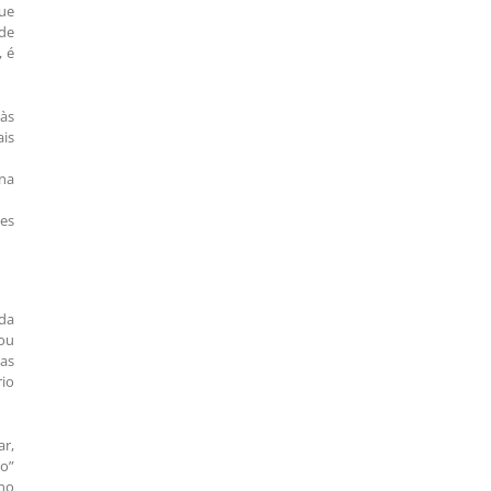
que
de
, é
às
ais
na
tes
ada
lou
as
rio
ar,
vo”
lho