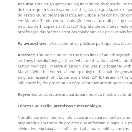
Resumo
: Este artigo apresenta algumas linhas de força de um 
de teatro: quem são eles, como ali chegaram, o que fazem e o q
do Teatro Municipal Maria Matos, em Lisboa, e foi construído c
em Marvila. Tendo como inspiração teórica as múltiplas genea
empírica de T. Lopes e S. Dias (2014), pretende-se analisar este
proliferação das práticas artísticas colaborativas e pelas atuais 
Palavras-chave:
arte colaborativa, públicos-participantes, teatro,
Abstract:
This article presents the main lines of an ethnograph
are they, how did they get there, what do they do and what do th
Matos Municipal Theatre in Lisbon and was put together wit
Marvila. With the theoretical underpinning of the multiple genea
empirical research of T. Lopes and S. Dias (2014), the aim of this 
influenced by the proliferation of collaborative artistic practice
Keywords:
collaborative art, participant publics, theatre, cultural 
Contextualização, premissas e metodologia
Nos últimos anos, temos vindo a assistir ao aparecimento de um i
organizados em torno de projetos que enfatizam o papel e a par
atividades,
workshops
, sessões de trabalho, reuniões, ensaios