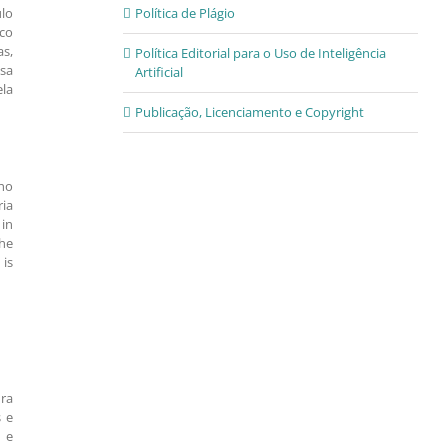
ulo
Política de Plágio
ico
as,
Política Editorial para o Uso de Inteligência
sa
Artificial
ela
Publicação, Licenciamento e Copyright
who
ria
in
the
 is
ura
s e
s e