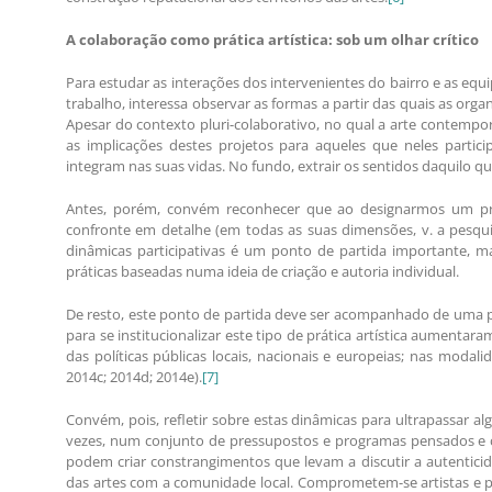
A colaboração como prática artística: sob um olhar crítico
Para estudar as interações dos intervenientes do bairro e as equ
trabalho, interessa observar as formas a partir das quais as orga
Apesar do contexto pluri-colaborativo, no qual a arte contemporâ
as implicações destes projetos para aqueles que neles partic
integram nas suas vidas. No fundo, extrair os sentidos daquilo q
Antes, porém, convém reconhecer que ao designarmos um proj
confronte em detalhe (em todas as suas dimensões, v. a pesquis
dinâmicas participativas é um ponto de partida importante, 
práticas baseadas numa ideia de criação e autoria individual.
De resto, este ponto de partida deve ser acompanhado de uma p
para se institucionalizar este tipo de prática artística aumenta
das políticas públicas locais, nacionais e europeias; nas modal
2014c; 2014d; 2014e).
[7]
Convém, pois, refletir sobre estas dinâmicas para ultrapassar al
vezes, num conjunto de pressupostos e programas pensados e co
podem criar constrangimentos que levam a discutir a autentic
das artes com a comunidade local. Comprometem-se artistas e pr