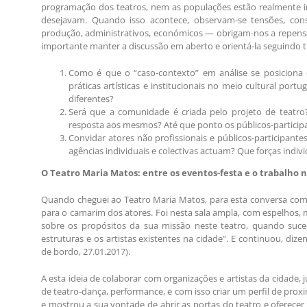
programação dos teatros, nem as populações estão realmente im
desejavam. Quando isso acontece, observam-se tensões, cons
produção, administrativos, económicos — obrigam-nos a repensar 
importante manter a discussão em aberto e orientá-la seguindo tr
Como é que o “caso-contexto” em análise se posiciona 
práticas artísticas e institucionais no meio cultural por
diferentes?
Será que a comunidade é criada pelo projeto de teatro?
resposta aos mesmos? Até que ponto os públicos-particip
Convidar atores não profissionais e públicos-participan
agências individuais e colectivas actuam? Que forças indivi
O Teatro Maria Matos: entre os eventos-festa e o trabalho n
Quando cheguei ao Teatro Maria Matos, para esta conversa com o 
para o camarim dos atores. Foi nesta sala ampla, com espelhos, me
sobre os propósitos da sua missão neste teatro, quando suc
estruturas e os artistas existentes na cidade”. E continuou, diz
de bordo, 27.01.2017).
A esta ideia de colaborar com organizações e artistas da cidade, 
de teatro-dança, performance, e com isso criar um perfil de prox
e mostrou a sua vontade de abrir as portas do teatro e oferecer