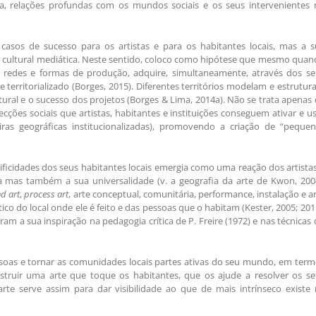
eira, relações profundas com os mundos sociais e os seus intervenientes
casos de sucesso para os artistas e para os habitantes locais, mas a s
ra cultural mediática. Neste sentido, coloco como hipótese que mesmo qua
s, redes e formas de produção, adquire, simultaneamente, através dos s
 e territorializado (Borges, 2015). Diferentes territórios modelam e estrutu
ultural e o sucesso dos projetos (Borges & Lima, 2014a). Não se trata apenas
cções sociais que artistas, habitantes e instituições conseguem ativar e u
iras geográficas institucionalizadas), promovendo a criação de “pequen
pecificidades dos seus habitantes locais emergia como uma reação dos artista
a mas também a sua universalidade (v. a geografia da arte de Kwon, 200
nd art
,
process art
, arte conceptual, comunitária, performance, instalação e a
tico do local onde ele é feito e das pessoas que o habitam (Kester, 2005; 201
am a sua inspiração na pedagogia crítica de P. Freire (1972) e nas técnicas
ssoas e tornar as comunidades locais partes ativas do seu mundo, em ter
struir uma arte que toque os habitantes, que os ajude a resolver os se
rte serve assim para dar visibilidade ao que de mais intrínseco existe