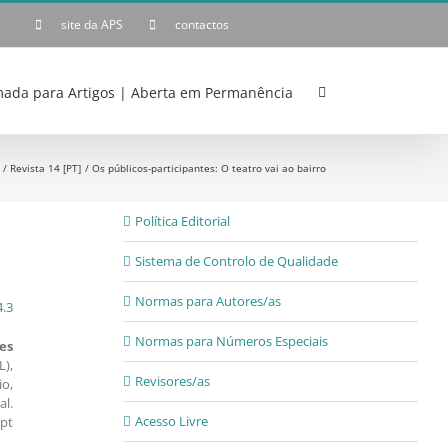
site da APS
contactos
ada para Artigos | Aberta em Permanência
Revista 14 [PT]
Os públicos-participantes: O teatro vai ao bairro
Política Editorial
Sistema de Controlo de Qualidade
Normas para Autores/as
4.3
Normas para Números Especiais
es
L),
Revisores/as
io,
al.
Acesso Livre
.pt