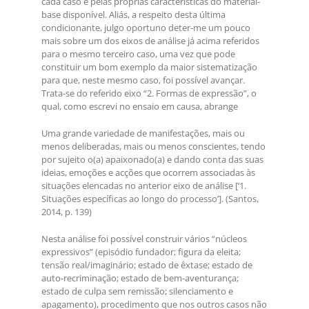
cada caso e pelas próprias características do material-
base disponível. Aliás, a respeito desta última
condicionante, julgo oportuno deter-me um pouco
mais sobre um dos eixos de análise já acima referidos
para o mesmo terceiro caso, uma vez que pode
constituir um bom exemplo da maior sistematização
para que, neste mesmo caso, foi possível avançar.
Trata-se do referido eixo “2. Formas de expressão”, o
qual, como escrevi no ensaio em causa, abrange
Uma grande variedade de manifestações, mais ou
menos deliberadas, mais ou menos conscientes, tendo
por sujeito o(a) apaixonado(a) e dando conta das suas
ideias, emoções e acções que ocorrem associadas às
situações elencadas no anterior eixo de análise [‘1.
Situações específicas ao longo do processo’]. (Santos,
2014, p. 139)
Nesta análise foi possível construir vários “núcleos
expressivos” (episódio fundador; figura da eleita;
tensão real/imaginário; estado de êxtase; estado de
auto-recriminação; estado de bem-aventurança;
estado de culpa sem remissão; silenciamento e
apagamento), procedimento que nos outros casos não