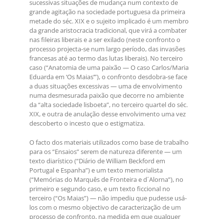
sucessivas situações de mudança num contexto de
grande agitação na sociedade portuguesa da primeira
metade do séc. XIX e o sujeito implicado é um membro
da grande aristocracia tradicional, que virá a combater
nas fileiras liberais e a ser exilado (neste confronto o
processo projecta-se num largo período, das invasões
francesas até ao termo das lutas liberais). No terceiro
caso (“Anatomia de uma paixão — O caso Carlos/Maria
Eduarda em ‘Os Maias’”), o confronto desdobra-se face
a duas situações excessivas — uma de envolvimento
numa desmesurada paixão que decorre no ambiente
da “alta sociedade lisboeta”, no terceiro quartel do séc.
XIX, e outra de anulação desse envolvimento uma vez
descoberto o incesto que o estigmatiza.
O facto dos materiais utilizados como base de trabalho
para os “Ensaios” serem de natureza diferente — um
texto diarístico (“Diário de William Beckford em
Portugal e Espanha”) e um texto memorialista
(“Memórias do Marquês de Fronteira e d´Alorna”), no
primeiro e segundo caso, e um texto ficcional no
terceiro (“Os Maias”) — não impediu que pudesse usá-
los com o mesmo objectivo de caracterização de um
processo de confronto, na medida em que qualquer