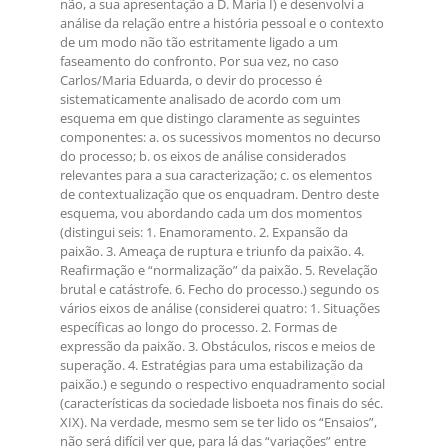
não, a sua apresentação a D. Maria I) e desenvolvi a
análise da relação entre a história pessoal e o contexto
de um modo não tão estritamente ligado a um
faseamento do confronto. Por sua vez, no caso
Carlos/Maria Eduarda, o devir do processo é
sistematicamente analisado de acordo com um
esquema em que distingo claramente as seguintes
componentes: a. os sucessivos momentos no decurso
do processo; b. os eixos de análise considerados
relevantes para a sua caracterização; c. os elementos
de contextualização que os enquadram. Dentro deste
esquema, vou abordando cada um dos momentos
(distingui seis: 1. Enamoramento. 2. Expansão da
paixão. 3. Ameaça de ruptura e triunfo da paixão. 4.
Reafirmação e “normalização” da paixão. 5. Revelação
brutal e catástrofe. 6. Fecho do processo.) segundo os
vários eixos de análise (considerei quatro: 1. Situações
específicas ao longo do processo. 2. Formas de
expressão da paixão. 3. Obstáculos, riscos e meios de
superação. 4. Estratégias para uma estabilização da
paixão.) e segundo o respectivo enquadramento social
(características da sociedade lisboeta nos finais do séc.
XIX). Na verdade, mesmo sem se ter lido os “Ensaios”,
não será difícil ver que, para lá das “variações” entre