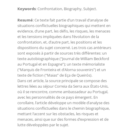
Keywords
: Confrontation, Biography, Subject.
Resumé
: Ce texte fait partie d’un travail d’analyse de
situations conflictuelles biographiques qui mettent en
evidence, d’une part, les défis, les risques, les menaces
et les tensions impliquées dans l’évolution de la
confrontation, et, d’autre part, les positions et les
dispositions du sujet concerné. Les trois cas antérieurs
sont exposés à partir de sources très différentes: un
texte autobiographique (“Journal de William Beckford
au Portugal et en Espagne”); un texte mémorialiste
(“Marquis de Fronteira et d’Alorna souvenirs”) et un
texte de fiction (“Maias” de Eça de Queirós).
Dans cet article, la source principale se compose des
lettres liées au séjour Correia da Serra aux États-Unis,
où il se rencontre, comme ambassadeur au Portugal,
avec les personnalités de ce pays émergent. En
corollaire, l’article développe un modèle d’analyse des
situations conflictuelles dans le chemin biographique,
mettant l’accent sur les obstacles, les risques et
menaces, ainsi que sur des formes d’expression et de
lutte développées par le sujet.