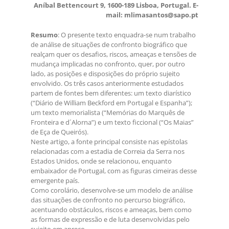
Aníbal Bettencourt 9, 1600-189 Lisboa, Portugal. E-
mail: mlimasantos@sapo.pt
Resumo
: O presente texto enquadra-se num trabalho
de análise de situações de confronto biográfico que
realçam quer os desafios, riscos, ameaças e tensões de
mudança implicadas no confronto, quer, por outro
lado, as posições e disposições do próprio sujeito
envolvido. Os três casos anteriormente estudados
partem de fontes bem diferentes: um texto diarístico
(“Diário de William Beckford em Portugal e Espanha”);
um texto memorialista (“Memórias do Marquês de
Fronteira e d´Alorna”) e um texto ficcional (“Os Maias”
de Eça de Queirós).
Neste artigo, a fonte principal consiste nas epístolas
relacionadas com a estadia de Correia da Serra nos
Estados Unidos, onde se relacionou, enquanto
embaixador de Portugal, com as figuras cimeiras desse
emergente país.
Como corolário, desenvolve-se um modelo de análise
das situações de confronto no percurso biográfico,
acentuando obstáculos, riscos e ameaças, bem como
as formas de expressão e de luta desenvolvidas pelo