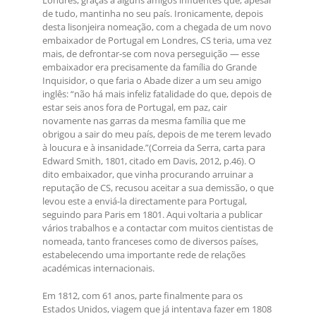
Londres, graças a alguns amigos influentes que, apesar
de tudo, mantinha no seu país. Ironicamente, depois
desta lisonjeira nomeação, com a chegada de um novo
embaixador de Portugal em Londres, CS teria, uma vez
mais, de defrontar-se com nova perseguição — esse
embaixador era precisamente da família do Grande
Inquisidor, o que faria o Abade dizer a um seu amigo
inglês: “não há mais infeliz fatalidade do que, depois de
estar seis anos fora de Portugal, em paz, cair
novamente nas garras da mesma família que me
obrigou a sair do meu país, depois de me terem levado
à loucura e à insanidade.”(Correia da Serra, carta para
Edward Smith, 1801, citado em Davis, 2012, p.46). O
dito embaixador, que vinha procurando arruinar a
reputação de CS, recusou aceitar a sua demissão, o que
levou este a enviá-la directamente para Portugal,
seguindo para Paris em 1801. Aqui voltaria a publicar
vários trabalhos e a contactar com muitos cientistas de
nomeada, tanto franceses como de diversos países,
estabelecendo uma importante rede de relações
académicas internacionais.
Em 1812, com 61 anos, parte finalmente para os
Estados Unidos, viagem que já intentava fazer em 1808