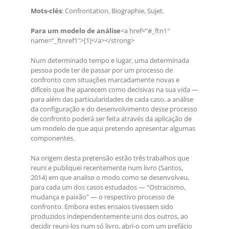
Mots-clés
: Confrontation, Biographie, Sujet.
Para um modelo de análise
<a href=”#_ftn1″
name=”_ftnref1″>[1]</a></strong>
Num determinado tempo e lugar, uma determinada
pessoa pode ter de passar por um processo de
confronto com situações marcadamente novas e
difíceis que lhe aparecem como decisivas na sua vida —
para além das particularidades de cada caso, a análise
da configuração e do desenvolvimento desse processo
de confronto poderá ser feita através da aplicação de
um modelo de que aqui pretendo apresentar algumas
componentes.
Na origem desta pretensão estão três trabalhos que
reuni e publiquei recentemente num livro (Santos,
2014) em que analiso o modo como se desenvolveu,
para cada um dos casos estudados — “Ostracismo,
mudança e paixão” — o respectivo processo de
confronto. Embora estes ensaios tivessem sido
produzidos independentemente uns dos outros, ao
decidir reuni-los num só livro, abri-o com um prefácio