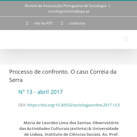
Skip
Revista da Associação Portuguesa de Sociologia
|
to
sociologiaonline@aps.pt
content
site da APS
contactos
Processo de confronto. O caso Correia da
Serra
Nº 13 - abril 2017
DOI:
https://doi.org/10.30553/sociologiaonline.2017.13.5
Maria de Lourdes Lima dos Santos, Observatório
das Actividades Culturais (extinto) & Universidade
de Lisboa, Instituto de Ciências Sociais. Av. Prof.