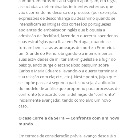
comportamentos de cada sujeito apareçam, em regra,
associadas a determinados incidentes externos que
vão ocorrendo no decurso do processo (por exemplo,
expressões de desconfiança ou desânimo quando se
intensificam as intrigas dos cortesãos portugueses
apoiantes do embaixador inglês que bloqueia a
admissão de Beckford, fazendo-o querer suspender as
suas estratégias para ficar em Portugal; quando se
tornam bem claras as ameaças de morte a Fronteira,
um Grande do Reino, obrigando-o a interromper as
suas actividades de militar anti-miguelista e a fugir do
país; quando surge o escandaloso pasquim sobre
Carlos e Maria Eduarda, levando-o a querer terminar a
sua relação com ela; etc., etc.). Neste ponto, julgo que
se impõe passar à segunda parte, ou seja, à aplicação
do modelo de análise que proponho para processos de
confronto (de acordo com a definição de “confronto”
inicialmente avançada), tendo como alvo um novo
caso.
O caso Correia da Serra — Confronto com um novo
mundo
Em termos de consideração prévia, avanço desde já o