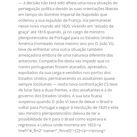
— à decisão não terá sido alheia uma nova situação de
perseguição política devido às suas orientações liberais
em tempo do domínio imperial de Napoleão que
ordenou a sua expulsão de França. Iria permanecer
nesse novo mundo até 1820, vivendo em “estado de
graça” até 1816 quando, já no cargo de ministro
plenipotenciário de Portugal para os Estados Unidos
América (nomeado nesse mesmo ano por D. João VI),
teve de enfrentar uma outra situação também
ameaçadora embora de uma natureza diferente das
anteriores. Competia-lhe desta vez impedir que os
navios portugueses fossem atacados, apresados,
espoliados da sua carga e vendidos nos portos dos
Estados Unidos, permanecendo os assaltantes quase
sempre incólumes — nesta nova confrontação CS teve
de lutar face a duas frentes, a dos assaltantes e a do
governo dos Estados Unidos. A sua luta ficaria
suspensa quando D. João VI teve de deixar o Brasil e
voltar para Portugal a seguir à revolução de 1820 e este
seu ministro plenipotenciário deixou de ter a
possibilidade de ir para o Brasil como esperava e
regressou a Lisboa onde morreria em 1823.<a
href=”#_ftn2″ name=”_ftnref2″>[2]</a></strong>