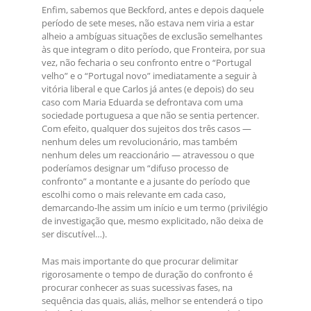
Enfim, sabemos que Beckford, antes e depois daquele
período de sete meses, não estava nem viria a estar
alheio a ambíguas situações de exclusão semelhantes
às que integram o dito período, que Fronteira, por sua
vez, não fecharia o seu confronto entre o “Portugal
velho” e o “Portugal novo” imediatamente a seguir à
vitória liberal e que Carlos já antes (e depois) do seu
caso com Maria Eduarda se defrontava com uma
sociedade portuguesa a que não se sentia pertencer.
Com efeito, qualquer dos sujeitos dos três casos —
nenhum deles um revolucionário, mas também
nenhum deles um reaccionário — atravessou o que
poderíamos designar um “difuso processo de
confronto” a montante e a jusante do período que
escolhi como o mais relevante em cada caso,
demarcando-lhe assim um início e um termo (privilégio
de investigação que, mesmo explicitado, não deixa de
ser discutível…).
Mas mais importante do que procurar delimitar
rigorosamente o tempo de duração do confronto é
procurar conhecer as suas sucessivas fases, na
sequência das quais, aliás, melhor se entenderá o tipo