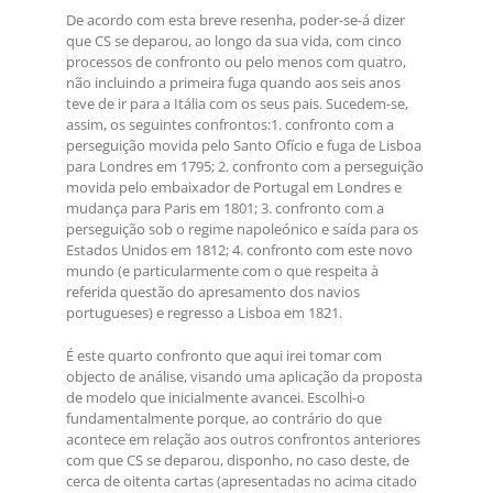
De acordo com esta breve resenha, poder-se-á dizer
que CS se deparou, ao longo da sua vida, com cinco
processos de confronto ou pelo menos com quatro,
não incluindo a primeira fuga quando aos seis anos
teve de ir para a Itália com os seus pais. Sucedem-se,
assim, os seguintes confrontos:1. confronto com a
perseguição movida pelo Santo Ofício e fuga de Lisboa
para Londres em 1795; 2. confronto com a perseguição
movida pelo embaixador de Portugal em Londres e
mudança para Paris em 1801; 3. confronto com a
perseguição sob o regime napoleónico e saída para os
Estados Unidos em 1812; 4. confronto com este novo
mundo (e particularmente com o que respeita à
referida questão do apresamento dos navios
portugueses) e regresso a Lisboa em 1821.
É este quarto confronto que aqui irei tomar com
objecto de análise, visando uma aplicação da proposta
de modelo que inicialmente avancei. Escolhi-o
fundamentalmente porque, ao contrário do que
acontece em relação aos outros confrontos anteriores
com que CS se deparou, disponho, no caso deste, de
cerca de oitenta cartas (apresentadas no acima citado