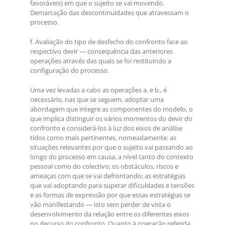
favoráveis) em que o sujeito se vai movendo.
Demarcação das descontinuidades que atravessam o
processo.
f. Avaliação do tipo de desfecho do confronto face ao
respectivo devir — consequência das anteriores
operações através das quais se foi restituindo a
configuração do processo.
Uma vez levadas a cabo as operações a. e b., é
necessário, nas que se seguem, adoptar uma
abordagem que integre as componentes do modelo, o
que implica distinguir os vários momentos do devir do
confronto e considerá-los à luz dos eixos de análise
tidos como mais pertinentes, nomeadamente: as
situações relevantes por que o sujeito vai passando ao
longo do processo em causa, a nível tanto do contexto
pessoal como do colectivo; os obstáculos, riscos e
ameaças com que se vai defrontando; as estratégias
que vai adoptando para superar dificuldades e tensões
e as formas de expressão por que essas estratégias se
vão manifestando — isto sem perder de vista o
desenvolvimento da relação entre os diferentes eixos
no decurso do confronto. Quanto à operação referida