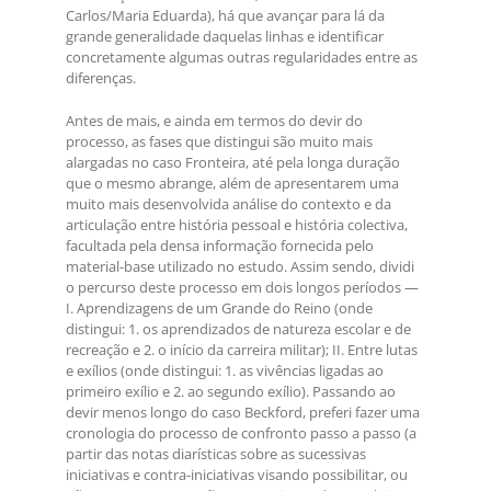
Carlos/Maria Eduarda), há que avançar para lá da
grande generalidade daquelas linhas e identificar
concretamente algumas outras regularidades entre as
diferenças.
Antes de mais, e ainda em termos do devir do
processo, as fases que distingui são muito mais
alargadas no caso Fronteira, até pela longa duração
que o mesmo abrange, além de apresentarem uma
muito mais desenvolvida análise do contexto e da
articulação entre história pessoal e história colectiva,
facultada pela densa informação fornecida pelo
material-base utilizado no estudo. Assim sendo, dividi
o percurso deste processo em dois longos períodos —
I. Aprendizagens de um Grande do Reino (onde
distingui: 1. os aprendizados de natureza escolar e de
recreação e 2. o início da carreira militar); II. Entre lutas
e exílios (onde distingui: 1. as vivências ligadas ao
primeiro exílio e 2. ao segundo exílio). Passando ao
devir menos longo do caso Beckford, preferi fazer uma
cronologia do processo de confronto passo a passo (a
partir das notas diarísticas sobre as sucessivas
iniciativas e contra-iniciativas visando possibilitar, ou