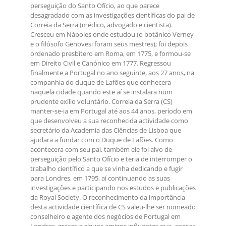
perseguição do Santo Ofício, ao que parece
desagradado com as investigações científicas do pai de
Correia da Serra (médico, advogado e cientista).
Cresceu em Nápoles onde estudou (o botânico Verney
e o filósofo Genovesi foram seus mestres); foi depois
ordenado presbítero em Roma, em 1775, e formou-se
em Direito Civil e Canónico em 1777. Regressou
finalmente a Portugal no ano seguinte, aos 27 anos, na
companhia do duque de Lafões que conhecera
naquela cidade quando este aí se instalara num
prudente exílio voluntário. Correia da Serra (CS)
manter-se-ia em Portugal até aos 44 anos, período em
que desenvolveu a sua reconhecida actividade como
secretário da Academia das Ciências de Lisboa que
ajudara a fundar com o Duque de Lafões. Como
acontecera com seu pai, também ele foi alvo de
perseguição pelo Santo Ofício e teria de interromper o
trabalho científico a que se vinha dedicando e fugir
para Londres, em 1795, aí continuando as suas
investigações e participando nos estudos e publicações
da Royal Society. O reconhecimento da importância
desta actividade científica de CS valeu-lhe ser nomeado
conselheiro e agente dos negócios de Portugal em