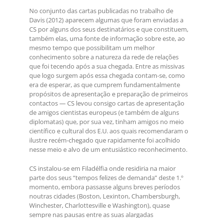
No conjunto das cartas publicadas no trabalho de
Davis (2012) aparecem algumas que foram enviadas a
CS por alguns dos seus destinatários e que constituem,
também elas, uma fonte de informação sobre este, ao
mesmo tempo que possibilitam um melhor
conhecimento sobre a natureza da rede de relações
que foi tecendo após a sua chegada. Entre as missivas
que logo surgem após essa chegada contam-se, como
era de esperar, as que cumprem fundamentalmente
propósitos de apresentação e preparação de primeiros
contactos — CS levou consigo cartas de apresentação
de amigos cientistas europeus (e também de alguns
diplomatas) que, por sua vez, tinham amigos no meio
científico e cultural dos E.U. aos quais recomendaram o
ilustre recém-chegado que rapidamente foi acolhido
nesse meio e alvo de um entusiástico reconhecimento.
CS instalou-se em Filadélfia onde residiria na maior
parte dos seus “tempos felizes de demanda” deste 1.º
momento, embora passasse alguns breves períodos
noutras cidades (Boston, Lexinton, Chambersburgh,
Winchester, Charlottesville e Washington), quase
sempre nas pausas entre as suas alargadas