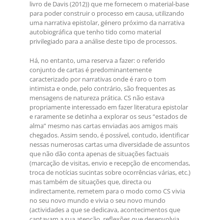
livro de Davis (2012)) que me fornecem o material-base
para poder construir o processo em causa, utilizando
uma narrativa epistolar, género próximo da narrativa
autobiográfica que tenho tido como material
privilegiado para a análise deste tipo de processos.
Há, no entanto, uma reserva a fazer: o referido
conjunto de cartas é predominantemente
caracterizado por narrativas onde é raro o tom
intimista e onde, pelo contrário, são frequentes as
mensagens de natureza prática. CS não estava
propriamente interessado em fazer literatura epistolar
e raramente se detinha a explorar os seus “estados de
alma” mesmo nas cartas enviadas aos amigos mais
chegados. Assim sendo, é possível, contudo, identificar
nessas numerosas cartas uma diversidade de assuntos
que não dão conta apenas de situações factuais
(marcação de visitas, envio e recepção de encomendas,
troca de notícias sucintas sobre ocorrências várias, etc.)
mas também de situações que, directa ou
indirectamente, remetem para o modo como CS vivia
no seu novo mundo e vivia o seu novo mundo
(actividades a que se dedicava, acontecimentos que
captavam a sua atenção, reflexões que desenvolvia