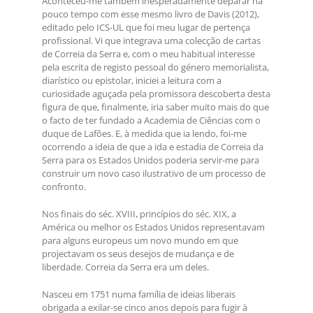
Aconteceu-me também inesperadamente deparar há
pouco tempo com esse mesmo livro de Davis (2012),
editado pelo ICS-UL que foi meu lugar de pertença
profissional. Vi que integrava uma colecção de cartas
de Correia da Serra e, com o meu habitual interesse
pela escrita de registo pessoal do género memorialista,
diarístico ou epistolar, iniciei a leitura com a
curiosidade aguçada pela promissora descoberta desta
figura de que, finalmente, iria saber muito mais do que
o facto de ter fundado a Academia de Ciências com o
duque de Lafões. E, à medida que ia lendo, foi-me
ocorrendo a ideia de que a ida e estadia de Correia da
Serra para os Estados Unidos poderia servir-me para
construir um novo caso ilustrativo de um processo de
confronto.
Nos finais do séc. XVIII, princípios do séc. XIX, a
América ou melhor os Estados Unidos representavam
para alguns europeus um novo mundo em que
projectavam os seus desejos de mudança e de
liberdade. Correia da Serra era um deles.
Nasceu em 1751 numa família de ideias liberais
obrigada a exilar-se cinco anos depois para fugir à