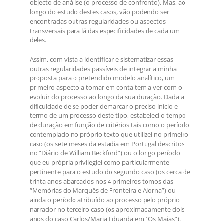
objecto de análise (o processo de confronto). Mas, ao
longo do estudo destes casos, vão podendo ser
encontradas outras regularidades ou aspectos
transversais para lá das especificidades de cada um
deles.
Assim, com vista a identificar e sistematizar essas
outras regularidades passíveis de integrar a minha
proposta para o pretendido modelo analítico, um
primeiro aspecto a tomar em conta tem a ver com o
evoluir do processo ao longo da sua duração. Dada a
dificuldade de se poder demarcar o preciso início e
termo de um processo deste tipo, estabeleci o tempo
de duração em função de critérios tais como o período
contemplado no próprio texto que utilizei no primeiro
caso (os sete meses da estadia em Portugal descritos
no “Diário de William Beckford”) ou o longo período
que eu própria privilegiei como particularmente
pertinente para o estudo do segundo caso (os cerca de
trinta anos abarcados nos 4 primeiros tomos das
“Memórias do Marquês de Fronteira e Alorna”) ou
ainda o período atribuído ao processo pelo próprio
narrador no terceiro caso (os aproximadamente dois
anos do caso Carlos/Maria Eduarda em “Os Maias”).