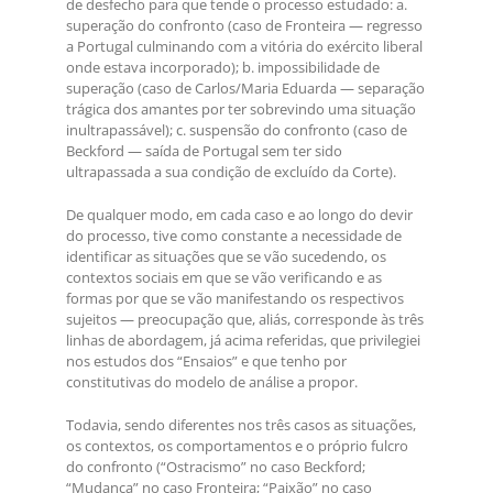
de desfecho para que tende o processo estudado: a.
superação do confronto (caso de Fronteira — regresso
a Portugal culminando com a vitória do exército liberal
onde estava incorporado); b. impossibilidade de
superação (caso de Carlos/Maria Eduarda — separação
trágica dos amantes por ter sobrevindo uma situação
inultrapassável); c. suspensão do confronto (caso de
Beckford — saída de Portugal sem ter sido
ultrapassada a sua condição de excluído da Corte).
De qualquer modo, em cada caso e ao longo do devir
do processo, tive como constante a necessidade de
identificar as situações que se vão sucedendo, os
contextos sociais em que se vão verificando e as
formas por que se vão manifestando os respectivos
sujeitos — preocupação que, aliás, corresponde às três
linhas de abordagem, já acima referidas, que privilegiei
nos estudos dos “Ensaios” e que tenho por
constitutivas do modelo de análise a propor.
Todavia, sendo diferentes nos três casos as situações,
os contextos, os comportamentos e o próprio fulcro
do confronto (“Ostracismo” no caso Beckford;
“Mudança” no caso Fronteira; “Paixão” no caso