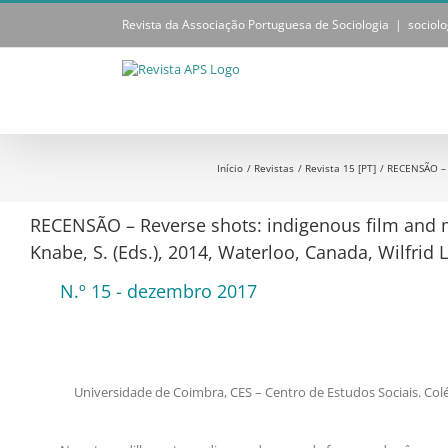
Skip
Revista da Associação Portuguesa de Sociologia
|
sociol
to
content
Início
Revistas
Revista 15 [PT]
RECENSÃO – R
RECENSÃO – Reverse shots: indigenous film and me
Knabe, S. (Eds.), 2014, Waterloo, Canada, Wilfrid 
N.º 15 - dezembro 2017
Universidade de Coimbra, CES – Centro de Estudos Sociais. Colé