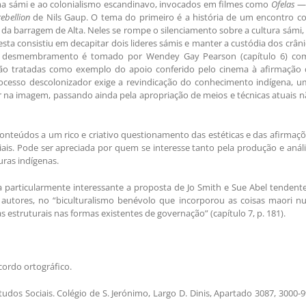
ma sámi e ao colonialismo escandinavo, invocados em filmes como
Ofelas
ebellion
de Nils Gaup. O tema do primeiro é a história de um encontro c
 da barragem de Alta. Neles se rompe o silenciamento sobre a cultura sámi,
esta consistiu em decapitar dois lideres sámis e manter a custódia dos crân
este desmembramento é tomado por Wendey Gay Pearson (capítulo 6) co
são tratadas como exemplo do apoio conferido pelo cinema à afirmação 
rocesso descolonizador exige a revindicação do conhecimento indígena, u
r na imagem, passando ainda pela apropriação de meios e técnicas atuais 
onteúdos a um rico e criativo questionamento das estéticas e das afirmaç
ais. Pode ser apreciada por quem se interesse tanto pela produção e anál
ras indígenas.
a particularmente interessante a proposta de Jo Smith e Sue Abel tendent
 autores, no “biculturalismo benévolo que incorporou as coisas maori n
estruturais nas formas existentes de governação” (capítulo 7, p. 181).
cordo ortográfico.
udos Sociais. Colégio de S. Jerónimo, Largo D. Dinis, Apartado 3087, 3000-