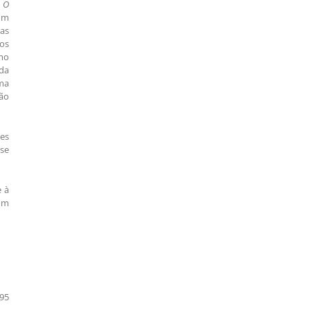
—
O
om
 as
ios
mo
da
ma
não
ões
ise
e à
um
995