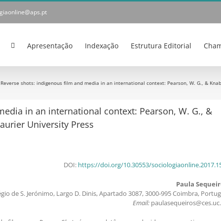
ogiaonline@aps.pt
Apresentação
Indexação
Estrutura Editorial
Cham
everse shots: indigenous film and media in an international context: Pearson, W. G., & Knabe,
dia in an international context: Pearson, W. G., &
Laurier University Press
DOI:
https://doi.org/10.30553/sociologiaonline.2017.1
Paula Sequeir
gio de S. Jerónimo, Largo D. Dinis, Apartado 3087, 3000-995 Coimbra, Portug
Email:
paulasequeiros@ces.uc.