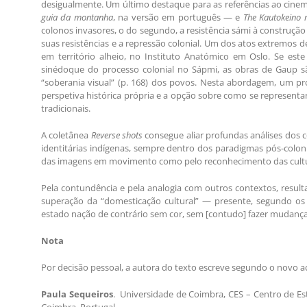
desigualmente. Um último destaque para as referências ao cine
guia da montanha
, na versão em português — e
The Kautokeino r
colonos invasores, o do segundo, a resistência sámi à construção
suas resistências e a repressão colonial. Um dos atos extremos d
em território alheio, no Instituto Anatómico em Oslo. Se 
sinédoque do processo colonial no Sápmi, as obras de Gaup 
“soberania visual” (p. 168) dos povos. Nesta abordagem, um p
perspetiva histórica própria e a opção sobre como se representa
tradicionais.
A coletânea
Reverse shots
consegue aliar profundas análises dos c
identitárias indígenas, sempre dentro dos paradigmas pós-coloni
das imagens em movimento como pelo reconhecimento das cultu
Pela contundência e pela analogia com outros contextos, result
superação da “domesticação cultural” — presente, segundo os
estado nação de contrário sem cor, sem [contudo] fazer mudanças 
Nota
Por decisão pessoal, a autora do texto escreve segundo o novo a
Paula Sequeiros
. Universidade de Coimbra, CES – Centro de Est
Coimbra, Portugal.