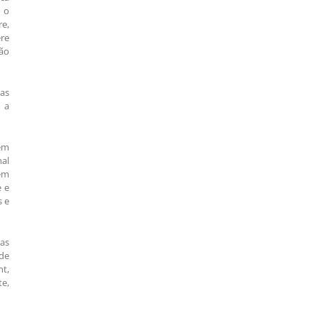
o o
re,
re
ão
uas
 a
em
al
em
e e
s e
as
de
t,
e,