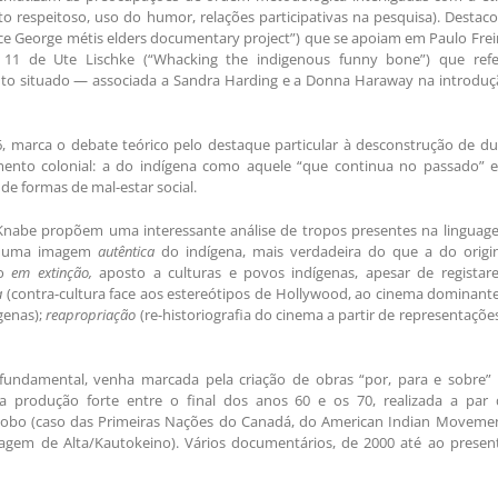
o respeitoso, uso do humor, relações participativas na pesquisa). Destac
ce George métis elders documentary project”) que se apoiam em Paulo Frei
o 11 de Ute Lischke (“Whacking the indigenous funny bone”) que refe
to situado — associada a Sandra Harding e a Donna Haraway na introduç
 6, marca o debate teórico pelo destaque particular à desconstrução de d
nto colonial: a do indígena como aquele “que continua no passado” e
de formas de mal-estar social.
Knabe propõem uma interessante análise de tropos presentes na linguag
e uma imagem
autêntica
do indígena, mais verdadeira do que a do origin
lo
em extinção,
aposto a culturas e povos indígenas, apesar de registar
a
(contra-cultura face aos estereótipos de Hollywood, ao cinema dominant
genas);
reapropriação
(re-historiografia do cinema a partir de representaçõe
fundamental, venha marcada pela criação de obras “por, para e sobre” 
 uma produção forte entre o final dos anos 60 e os 70, realizada a par 
globo (caso das Primeiras Nações do Canadá, do American Indian Movemen
agem de Alta/Kautokeino). Vários documentários, de 2000 até ao present