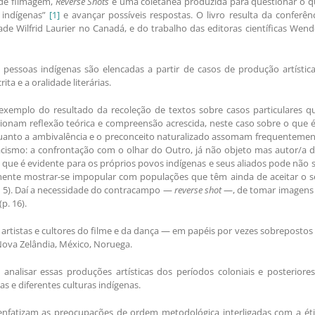
 de filmagem,
Reverse Shots
é uma coletânea produzida para questionar o q
 indígenas”
[1]
e avançar possíveis respostas. O livro resulta da conferên
de Wilfrid Laurier no Canadá, e do trabalho das editoras científicas Wen
pessoas indígenas são elencadas a partir de casos de produção artístic
ita e a oralidade literárias.
exemplo do resultado da recoleção de textos sobre casos particulares q
cionam reflexão teórica e compreensão acrescida, neste caso sobre o que 
 quanto a ambivalência e o preconceito naturalizado assomam frequenteme
racismo: a confrontação com o olhar do Outro, já não objeto mas autor/a 
o que é evidente para os próprios povos indígenas e seus aliados pode não 
smente mostrar-se impopular com populações que têm ainda de aceitar o s
p. 5). Daí a necessidade do contracampo —
reverse shot
—, de tomar imagens 
p. 16).
 artistas e cultores do filme e da dança — em papéis por vezes sobreposto
Nova Zelândia, México, Noruega.
nalisar essas produções artísticas dos períodos coloniais e posteriore
as e diferentes culturas indígenas.
s enfatizam as preocupações de ordem metodológica interligadas com a ét