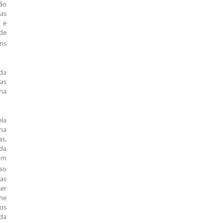
ão
mas
 e
de
ns
 da
as
na
la
na
as,
da
com
aso
tas
ser
lhe
gos
da