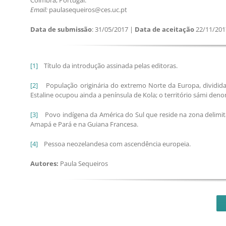
Email:
paulasequeiros@ces.uc.pt
Data de submissão
: 31/05/2017 |
Data de aceitação
22/11/201
[1]
Título da introdução assinada pelas editoras.
[2]
População originária do extremo Norte da Europa, dividida 
Estaline ocupou ainda a península de Kola; o território sámi d
[3]
Povo indígena da América do Sul que reside na zona delimitada
Amapá e Pará e na Guiana Francesa.
[4]
Pessoa neozelandesa com ascendência europeia.
Autores:
Paula Sequeiros