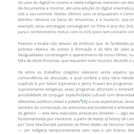
Os usos do digital no cinema e
media
indígenas merecem um desta
de documentar e mostrar, até uma adoção do digital orientada pa
sob o seu controle. Nestes últimos usos se enquadram o Centr
distribui câmaras na bacia do Amazonas, e a Isuma.tv, que pr
exemplo, estas estratégias convergiram no filme
A arca dos Zo’é
para o conhecimento mútuo com os zo’é, povo sem contacto conhe
Pearson e Knabe não deixam de enfatizar que, às facilidades po
pobreza relativa, do acesso à formação e da falta de salas 
desigualdades constrangem o aparecimento de novos filmes, nu
falta de obras ficcionais, que requerem mais recursos, levando a
De entre os trabalhos coligidos seleciono ainda aspetos qu
contundência da discussão, a qual confere a esta obra relevâ
(capítulo 8, por Adam Szymanski e Jenny Fraser) em programas m
supostamente exógenas, esses programas afrontam o estereó
possibilidade de conjugar especificidade cultural com diversida
4
diferentes públicos (
maori
e
pakeha
[4]
) e suas expectativas, atr
também da contestação da antinomia
arte
(ocidental) e
artesanat
de género — arte séria
masculina
, artesanato
feminino
—, algo sem
fundamentadas por Vanstone, a partir de
Hands of history
de Lore
por Tanis MacDonald, partindo do filme
Heater
, de Terrance Odd
— um indígena temporariamente sem casa e um branco do