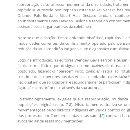
(apropriação cultural, reconhecimento da diversidade, tratament
capítulo 10 autorado por Stephen Foster e Mike Evans (“The Prin
Orlando Fals Borda e Stuart Hall. Destaco ainda o capítul
abundantemente Drew Hayden Taylor e a teoria do conhecimen
assinada pelas organizadoras da coletânea.
Note-se que a secção “Descolonizando histórias”, capítulos 2 a
modalidades correntes de confinamento operado pelo pensame
redução da atual condição indígena a um diagnóstico cumulativo 
Logo na introdução, as editoras Wendey Gay Pearson e Susan 
fílmica e mediática que designam como:
taxidermia
(busca d
postulado, fazendo-o “parecer” vivo); z
ombies
(sátira ao rótu
crescimentos superiores aos das etnias colonizadoras);
resistênci
nacional em que só ocasional e secundariamente participam indí
figurações dos próprios e através da sua autoria).
Epistemologicamente, exige-se que a reapropriação, mudança 
populações originárias (p. 7-8). Historicamente, sinaliza-se
movimentações pelos direitos indígenas em vários pontos do 
dos protestos em Camberra e das lutas sámis
[2]
contra a barr
evocarão ainda essas movimentações.