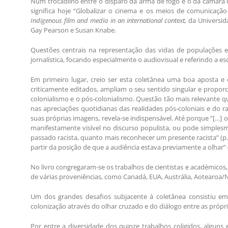
Num trocadilho entre o disparo da arma de fogo e o da câmara
significa hoje “Globalizar o cinema e os meios de comunicação
Indigenous film and media in an international context,
da Universida
Gay Pearson e Susan Knabe.
Questões centrais na representação das vidas de populações e 
jornalística, focando especialmente o audiovisual e referindo a escr
Em primeiro lugar, creio ser esta coletânea uma boa aposta e 
criticamente editados, ampliam o seu sentido singular e propor
colonialismo e o pós-colonialismo. Questão tão mais relevante
nas apreciações quotidianas das realidades pós-coloniais e do 
suas próprias imagens, revela-se indispensável. Até porque “[…] 
manifestamente visível no discurso populista, ou pode simple
passado racista, quanto mais reconhecer um presente racista” (
partir da posição de que a audiência estava previamente a olhar” (
No livro congregaram-se os trabalhos de cientistas e académicos,
de várias proveniências, como Canadá, EUA, Austrália, Aotearoa/
Um dos grandes desafios subjacente à coletânea consistiu em a
colonização através do olhar cruzado e do diálogo entre as própri
Por entre a diversidade dos quinze trabalhos coligidos, algun