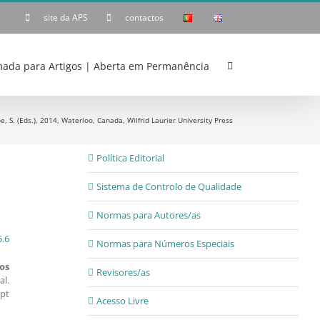
site da APS
contactos
ada para Artigos | Aberta em Permanência
 S. (Eds.), 2014, Waterloo, Canada, Wilfrid Laurier University Press
Política Editorial
Sistema de Controlo de Qualidade
Normas para Autores/as
5.6
Normas para Números Especiais
os
Revisores/as
al.
pt
Acesso Livre