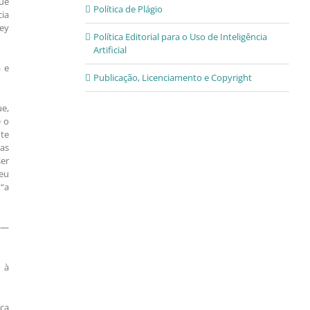
ue
Política de Plágio
cia
dey
Política Editorial para o Uso de Inteligência
Artificial
a e
Publicação, Licenciamento e Copyright
ue,
é o
nte
das
ser
eu
“a
s —
s à
ica