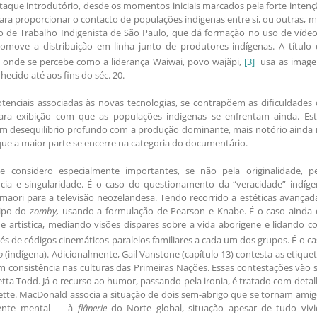
que introdutório, desde os momentos iniciais marcados pela forte intenç
ra proporcionar o contacto de populações indígenas entre si, ou outras, 
o de Trabalho Indigenista de São Paulo, que dá formação no uso de vídeo
omove a distribuição em linha junto de produtores indígenas. A título 
, onde se percebe como a liderança Waiwai, povo wajãpi,
[3]
usa as image
cido até aos fins do séc. 20.
tenciais associadas às novas tecnologias, se contrapõem as dificuldades
para exibição com que as populações indígenas se enfrentam ainda. Est
m desequilíbrio profundo com a produção dominante, mais notório ainda 
 que a maior parte se encerre na categoria do documentário.
e considero especialmente importantes, se não pela originalidade, pe
ncia e singularidade. É o caso do questionamento da “veracidade” indíge
aori para a televisão neozelandesa. Tendo recorrido a estéticas avançad
tipo do
zomby,
usando a formulação de Pearson e Knabe. É o caso ainda 
de artística, mediando visões díspares sobre a vida aborígene e lidando 
avés de códigos cinemáticos paralelos familiares a cada um dos grupos. É o c
o
(indígena). Adicionalmente, Gail Vanstone (capítulo 13) contesta as etique
 consistência nas culturas das Primeiras Nações. Essas contestações vão 
tta Todd. Já o recurso ao humor, passando pela ironia, é tratado com deta
ette. MacDonald associa a situação de dois sem-abrigo que se tornam ami
ente mental — à
flânerie
do Norte global, situação apesar de tudo vivi