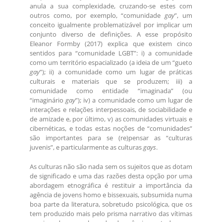
anula a sua complexidade, cruzando-se estes com
outros como, por exemplo, “comunidade
gay
”, um
conceito igualmente problematizável por implicar um
conjunto diverso de definições. A esse propósito
Eleanor Formby (2017) explica que existem cinco
sentidos para “comunidade LGBT”: i) a comunidade
como um território espacializado (a ideia de um “gueto
gay
”); ii) a comunidade como um lugar de práticas
culturais e materiais que se produzem; iii) a
comunidade como entidade “imaginada” (ou
“imaginário
gay
”); iv) a comunidade como um lugar de
interações e relações interpessoais, de sociabilidade e
de amizade e, por último, v) as comunidades virtuais e
cibernéticas, e todas estas noções de “comunidades”
são importantes para se (re)pensar as “culturas
juvenis”, e particularmente as culturas
gays
.
As culturas não são nada sem os sujeitos que as dotam
de significado e uma das razões desta opção por uma
abordagem etnográfica é restituir a importância da
agência de jovens homo e bissexuais, subsumida numa
boa parte da literatura, sobretudo psicológica, que os
tem produzido mais pelo prisma narrativo das vítimas