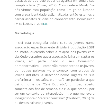
passivas do que pelo poder da agência em toda a sua
complexidade (Cover, 2012). Como refere Miceli, “se
nós virmos esta população como um grupo lutando
com a sua identidade estigmatizada, então estamos a
perder aspetos cruciais do conhecimento sociológico.”
(Miceli, 2002, p. 204)
[3]
.
Metodologia
Iniciei esta etnografia sobre culturas juvenis numa
associação especificamente dirigida à população LGBT
do Porto, querendo saber a relação dos jovens com
ela. Cedo descubro que a associação falha em captar os
jovens, em parte, dado o seu formalismo
homonormativo — como vão reconhecendo os jovens,
por outras palavras —, e começo, com grupos de
jovens distintos, a descobrir novos lugares da sua
preferência — os cafés, e um café em particular a que
dei o nome de “Café Dourado”, um bar, aberto
somente aos fins-de-semana, e a rua, que acabou por
ser um contexto de interpelação —, o que me leva a
indagar sobre o “caráter constelar” (Chisholm, 2005) da
ou destas culturas juvenis.