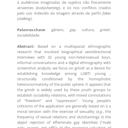
à audiências imaginadas de sujeitos não fisicamente
atraentes (
bodyshaming
), e iv) nos conflitos criados
pelo uso indevido da imagem através de perfis
fakes
(
stalking
).
Palavras-chave
: género,
gay
, cultura,
grindr
,
sociabilidade.
Abstract:
Based on a multispacial ethnographic
research that involved biographical semidirectional
interviews with 32 young non-heterosexual boys,
informal conversations and a digital ethnography with
screenshot analysis, we focus on grindr as a device for
establishing knowledge among LGBTI young ,
structurally conditioned by the homophobic
heteronormativity of the public sphere. It appears that
the grindr is widely used by these youth groups to
establish sociability relations, with mixed connotations
of “freedom” and “oppression”. Young people’s
criticisms of the application are generally based on i) a
moral tension with the exercise of sexuality (
e.g.
, the
frequency of sexual relations and slutshaming); ii) the
abject rejection of effeminate gay identities (“male
only, queers, get off!”); iii) the excessive valuation of