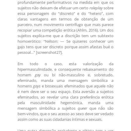
profundamente performativos na medida em que os
sujeitos não deixam de efetuar um certo
roleplay
sobre
essa personagem do “discreto” e do “hetero”, com
claras vantagens em termos de obtenção de um
parceiro, num movimento centrífugo que mais parece
recopiar uma competição erótica (Ahlm, 2016). Um dos
sujeitos explica-me que a discrição tem um subtexto
homoerótico: “Nélson: — Se quiseres conhecer um
gajo tens que ser discreto porque assim afastas bué o
pessoal…” [screenshot27].
Em todo o caso, esta valorização da
hipermasculinidade, e consequente rebaixamento do
homem
gay
ou bi não-masculino e, sobretudo,
efeminado, manda uma mensagem simbólica a
homens
gays
e bissexuais efeminados que aquele não
é nem deve ser o seu espaço. Esta aversão a sujeitos
efeminados, ao revelar uma clara preferência erótica
pela masculinidade hegemónica, manda uma
mensagem simbólica a sujeitos
queer
que não são
bem-vindos, que o seu acesso ao sexo deve ser vedado
assim como as suas cidadanias íntimas e sexuais.
Uma outra dimensão excludente e elitista tem a ver