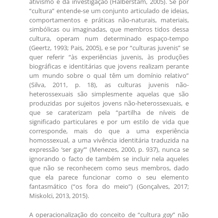
ativismo e da investigação (Halberstam, 2005). Se por
“cultura” entende-se um conjunto articulado de ideias,
comportamentos e práticas não-naturais, materiais,
simbólicas ou imaginadas, que membros tidos dessa
cultura, operam num determinado espaço-tempo
(Geertz, 1993; Pais, 2005), e se por “culturas juvenis” se
quer referir “às experiências juvenis, às produções
biográficas e identitárias que jovens realizam perante
um mundo sobre o qual têm um domínio relativo”
(Silva, 2011, p. 18), as culturas juvenis não-
heterossexuais são simplesmente aquelas que são
produzidas por sujeitos jovens não-heterossexuais, e
que se caraterizam pela “partilha de níveis de
significado particulares e por um estilo de vida que
corresponde, mais do que a uma experiência
homossexual, a uma vivência identitária traduzida na
expressão ‘ser gay’” (Menezes, 2000, p. 937), nunca se
ignorando o facto de também se incluir nela aqueles
que não se reconhecem como seus membros, dado
que ela parece funcionar como o seu elemento
fantasmático (“os fora do meio”) (Gonçalves, 2017;
Miskolci, 2013, 2015).
A operacionalização do conceito de “cultura
gay
” não