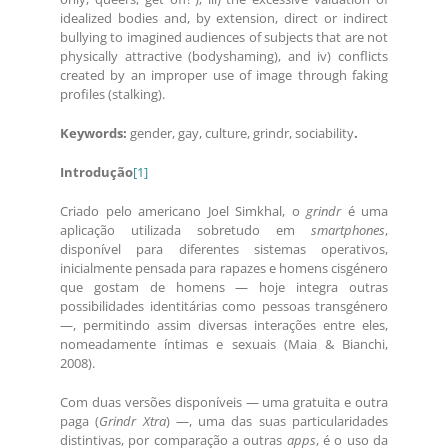
idealized bodies and, by extension, direct or indirect
bullying to imagined audiences of subjects that are not
physically attractive (bodyshaming), and iv) conflicts
created by an improper use of image through faking
profiles (stalking).
Keywords:
gender, gay, culture, grindr, sociability
.
Introdução
[1]
Criado pelo americano Joel Simkhal, o
grindr
é uma
aplicação utilizada sobretudo em
smartphones
,
disponível para diferentes sistemas operativos,
inicialmente pensada para rapazes e homens cisgénero
que gostam de homens — hoje integra outras
possibilidades identitárias como pessoas transgénero
—, permitindo assim diversas interações entre eles,
nomeadamente íntimas e sexuais (Maia & Bianchi,
2008).
Com duas versões disponíveis — uma gratuita e outra
paga (
Grindr Xtra
) —, uma das suas particularidades
distintivas, por comparação a outras
apps
, é o uso da