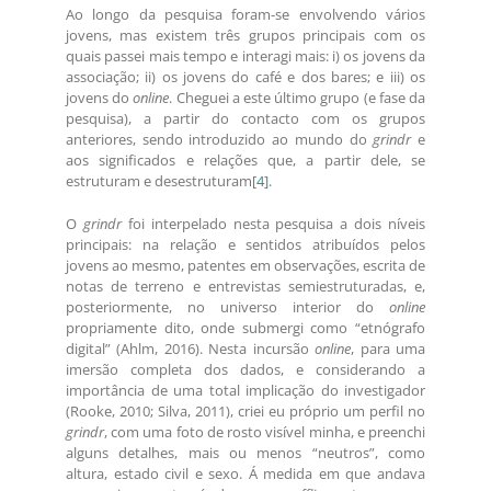
Ao longo da pesquisa foram-se envolvendo vários
jovens, mas existem três grupos principais com os
quais passei mais tempo e interagi mais: i) os jovens da
associação; ii) os jovens do café e dos bares; e iii) os
jovens do
online
. Cheguei a este último grupo (e fase da
pesquisa), a partir do contacto com os grupos
anteriores, sendo introduzido ao mundo do
grindr
e
aos significados e relações que, a partir dele, se
estruturam e desestruturam
[4]
.
O
grindr
foi interpelado nesta pesquisa a dois níveis
principais: na relação e sentidos atribuídos pelos
jovens ao mesmo, patentes em observações, escrita de
notas de terreno e entrevistas semiestruturadas, e,
posteriormente, no universo interior do
online
propriamente dito, onde submergi como “etnógrafo
digital” (Ahlm, 2016). Nesta incursão
online
, para uma
imersão completa dos dados, e considerando a
importância de uma total implicação do investigador
(Rooke, 2010; Silva, 2011), criei eu próprio um perfil no
grindr
, com uma foto de rosto visível minha, e preenchi
alguns detalhes, mais ou menos “neutros”, como
altura, estado civil e sexo. Á medida em que andava