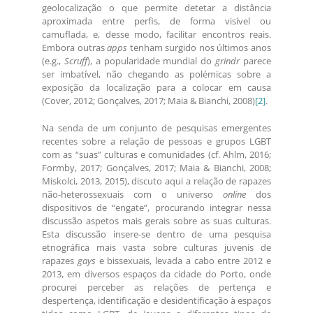
geolocalização o que permite detetar a distância
aproximada entre perfis, de forma visível ou
camuflada, e, desse modo, facilitar encontros reais.
Embora outras
apps
tenham surgido nos últimos anos
(e.g.,
Scruff
), a popularidade mundial do
grindr
parece
ser imbatível, não chegando as polémicas sobre a
exposição da localização para a colocar em causa
(Cover, 2012; Gonçalves, 2017; Maia & Bianchi, 2008)
[2]
.
Na senda de um conjunto de pesquisas emergentes
recentes sobre a relação de pessoas e grupos LGBT
com as “suas” culturas e comunidades (cf. Ahlm, 2016;
Formby, 2017; Gonçalves, 2017; Maia & Bianchi, 2008;
Miskolci, 2013, 2015), discuto aqui a relação de rapazes
não-heterossexuais com o universo
online
dos
dispositivos de “engate”, procurando integrar nessa
discussão aspetos mais gerais sobre as suas culturas.
Esta discussão insere-se dentro de uma pesquisa
etnográfica mais vasta sobre culturas juvenis de
rapazes
gays
e bissexuais, levada a cabo entre 2012 e
2013, em diversos espaços da cidade do Porto, onde
procurei perceber as relações de pertença e
despertença, identificação e desidentificação à espaços