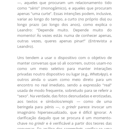
—, aqueles que procuram um relacionamento tido
como “sério” (monogâmico), e aqueles que procuram
apenas “uma curte”. Essas intenções podem, inclusive,
variar ao longo do tempo, a curto (no próprio dia) ou
longo prazo (ao longo dos anos), como explica o
Leandro: “Depende muito. Depende muito do
momento! Às vezes estás numa de conhecer apenas,
outras vezes, queres apenas pinar!” (Entrevista a
Leandro).
Uns tendem a usar o dispositivo com o objetivo de
manter conversas que só ali ocorrem, outros usam-no
como um meio seletivo para manter interações
privadas noutro dispositivo ou lugar (e.g.,
WhatsApp
), e
outros ainda o usam como meio direto para um
encontro no real imediato, sendo a expressão “real”
usada de modo frequente, sobretudo para se referir a
“sexo”. Na verdade, das fotos desnudadas e erotizadas,
aos textos e símbolos/
emojis
— como de uma
beringela para pénis —, o
grindr
parece invocar um
imaginário hipersexualizado, que é difícil ignorar. A
clarificação daquilo que se procura é um momento-
chave no
grindr
e é verificável a partir dos teores das
conversas. Da análise dos
screenshots
, verifica-se uma