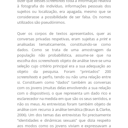
dizer que desses
screenshots
toda a informação relativa
à fotografia do indivíduo, informações pessoais dos
sujeitos ou localização, era apagada, mesmo que se
considerasse a possibilidade de ser falsa. Os nomes
utilizados são pseudónimos.
Quer os corpos de textos apresentados, quer as
conversas privadas respetivas, eram sujeitas a
print
e
analisadas tematicamente, constituindo-se como
dados. Como se trata de uma amostragem da
população não probabilística, assume-se que na
escolha dos
screenshoots
objeto de análise teve-se uma
seleção cujo critério principal era a sua adequação ao
objeto da pesquisa. Foram “printados” 200
screenshoots
e perfis, tendo ou não uma relação entre
si. Constituem como “dados” também as conversas
com os jovens (muitas delas envolvendo a sua relação
com o dispositivo), o que representa um dado rico e
esclarecedor na medida em que são os seus sentidos, e
não os meus. As entrevistas foram também objeto de
análise com recurso à análise temática (Braun & Clarke,
2006). Um dos temas das entrevistas foi precisamente
“identidades e dinâmicas sexuais” que dizia respeito
aos modos como os jovens viviam e expressavam a