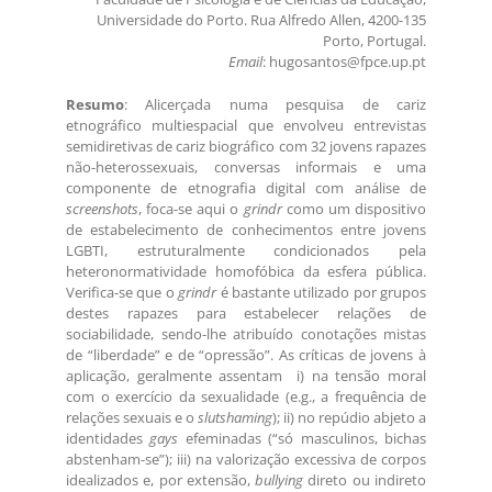
Universidade do Porto. Rua Alfredo Allen, 4200-135
Porto, Portugal.
Email
: hugosantos@fpce.up.pt
Resumo
: Alicerçada numa pesquisa de cariz
etnográfico multiespacial que envolveu entrevistas
semidiretivas de cariz biográfico com 32 jovens rapazes
não-heterossexuais, conversas informais e uma
componente de etnografia digital com análise de
screenshots
, foca-se aqui o
grindr
como um dispositivo
de estabelecimento de conhecimentos entre jovens
LGBTI, estruturalmente condicionados pela
heteronormatividade homofóbica da esfera pública.
Verifica-se que o
grindr
é bastante utilizado por grupos
destes rapazes para estabelecer relações de
sociabilidade, sendo-lhe atribuído conotações mistas
de “liberdade” e de “opressão”. As críticas de jovens à
aplicação, geralmente assentam i) na tensão moral
com o exercício da sexualidade (e.g., a frequência de
relações sexuais e o
slutshaming
); ii) no repúdio abjeto a
identidades
gays
efeminadas (“só masculinos, bichas
abstenham-se”); iii) na valorização excessiva de corpos
idealizados e, por extensão,
bullying
direto ou indireto