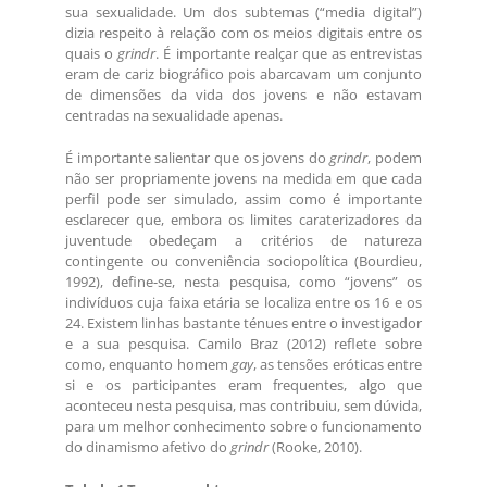
sua sexualidade. Um dos subtemas (“media digital”)
dizia respeito à relação com os meios digitais entre os
quais o
grindr
. É importante realçar que as entrevistas
eram de cariz biográfico pois abarcavam um conjunto
de dimensões da vida dos jovens e não estavam
centradas na sexualidade apenas.
É importante salientar que os jovens do
grindr
, podem
não ser propriamente jovens na medida em que cada
perfil pode ser simulado, assim como é importante
esclarecer que, embora os limites caraterizadores da
juventude obedeçam a critérios de natureza
contingente ou conveniência sociopolítica (Bourdieu,
1992), define-se, nesta pesquisa, como “jovens” os
indivíduos cuja faixa etária se localiza entre os 16 e os
24. Existem linhas bastante ténues entre o investigador
e a sua pesquisa. Camilo Braz (2012) reflete sobre
como, enquanto homem
gay
, as tensões eróticas entre
si e os participantes eram frequentes, algo que
aconteceu nesta pesquisa, mas contribuiu, sem dúvida,
para um melhor conhecimento sobre o funcionamento
do dinamismo afetivo do
grindr
(Rooke, 2010).