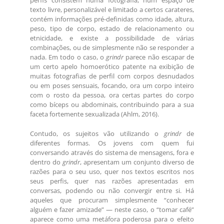
perfis consistem numa fotografia, num espaço de
texto livre, personalizável e limitado a certos carateres,
contém informações pré-definidas como idade, altura,
peso, tipo de corpo, estado de relacionamento ou
etnicidade, e existe a possibilidade de várias
combinações, ou de simplesmente não se responder a
nada. Em todo o caso, o
grindr
parece não escapar de
um certo apelo homoerótico patente na exibição de
muitas fotografias de perfil com corpos desnudados
ou em poses sensuais, focando, ora um corpo inteiro
com o rosto da pessoa, ora certas partes do corpo
como bíceps ou abdominais, contribuindo para a sua
faceta fortemente sexualizada (Ahlm, 2016).
Contudo, os sujeitos vão utilizando o
grindr
de
diferentes formas. Os jovens com quem fui
conversando através do sistema de mensagens, fora e
dentro do
grindr
, apresentam um conjunto diverso de
razões para o seu uso, quer nos textos escritos nos
seus perfis, quer nas razões apresentadas em
conversas, podendo ou não convergir entre si. Há
aqueles que procuram simplesmente “conhecer
alguém e fazer amizade” — neste caso, o “tomar café”
aparece como uma metáfora poderosa para o efeito