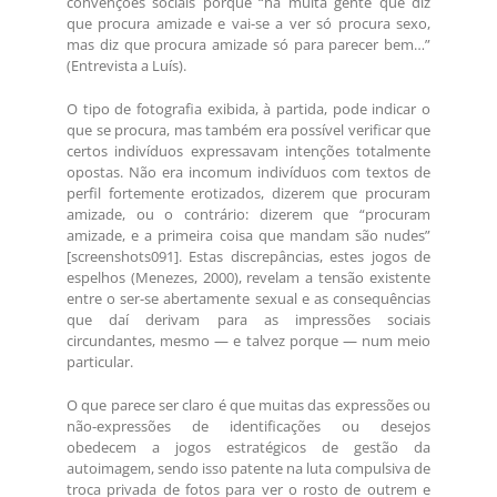
convenções sociais porque “há muita gente que diz
que procura amizade e vai-se a ver só procura sexo,
mas diz que procura amizade só para parecer bem…”
(Entrevista a Luís).
O tipo de fotografia exibida, à partida, pode indicar o
que se procura, mas também era possível verificar que
certos indivíduos expressavam intenções totalmente
opostas. Não era incomum indivíduos com textos de
perfil fortemente erotizados, dizerem que procuram
amizade, ou o contrário: dizerem que “procuram
amizade, e a primeira coisa que mandam são nudes”
[screenshots091]. Estas discrepâncias, estes jogos de
espelhos (Menezes, 2000), revelam a tensão existente
entre o ser-se abertamente sexual e as consequências
que daí derivam para as impressões sociais
circundantes, mesmo — e talvez porque — num meio
particular.
O que parece ser claro é que muitas das expressões ou
não-expressões de identificações ou desejos
obedecem a jogos estratégicos de gestão da
autoimagem, sendo isso patente na luta compulsiva de
troca privada de fotos para ver o rosto de outrem e