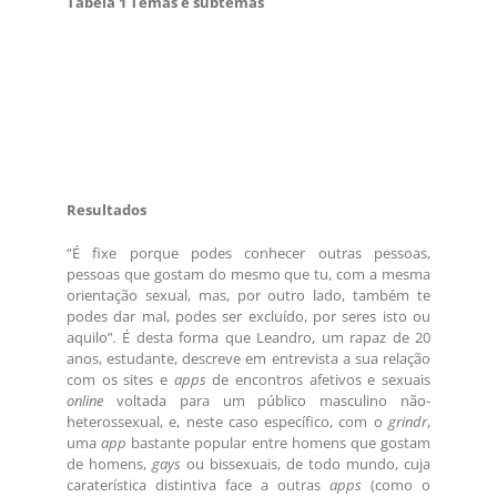
Tabela 1 Temas e subtemas
Resultados
“É fixe porque podes conhecer outras pessoas,
pessoas que gostam do mesmo que tu, com a mesma
orientação sexual, mas, por outro lado, também te
podes dar mal, podes ser excluído, por seres isto ou
aquilo”
.
É desta forma que Leandro, um rapaz de 20
anos, estudante, descreve em entrevista a sua relação
com os sites e
apps
de encontros afetivos e sexuais
online
voltada para um público masculino não-
heterossexual, e, neste caso específico, com o
grindr
,
uma
app
bastante popular entre homens que gostam
de homens,
gays
ou bissexuais, de todo mundo, cuja
caraterística distintiva face a outras
apps
(como o