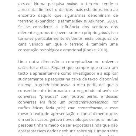
terreno
. Numa pesquisa
online
, o terreno tende a
apresentar limites fronteiriços mais esbatidos, indo ao
encontro daquilo que alguns/mas denominam de
“terreno expandido” (Hammersley & Atkinson, 2007).
Se se considerar a influência dos sentidos dos
diferentes grupos de jovens sobre o próprio
grindr
, isso
torna-se particularmente evidente nesta pesquisa de
cariz variado em que o terreno é também uma
construção psicológica e emocional (Rooke, 2010).
Uma outra dimensão a conceptualizar no universo
online
foi a ética. Reparei que sempre que criava um
texto a apresentar-me como investigador e a explicar
sucintamente a pesquisa na caixa de texto disponível
da
app
, o
grindr
bloqueava o meu perfil, daí que o
consentimento informado era negociado através de
conversas “privadas” com outros perfis, e dessas
conversas era feito um
printscreen/screenshot
. Por
razões éticas, fazia
print, com consentimento,
a esse
mesmo texto de apresentação e consentimento que,
em certos casos, gerava novos bloqueios, pois, muitas
pessoas tinham medo de ser expostas (ainda que não
apresentassem dados nenhuns sobre si). É importante