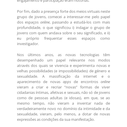
engajamento e participação eram notórias.
Por fim, dado a presença forte dos meios virtuais neste
grupo de jovens, comecei a interessar-me pelo papel
dos espaços
online
, passando a estudá-los com mais
profundidade, o que significou i) indagar o grupo de
jovens com quem andava sobre o seu significado, e ii)
eu próprio frequentar esses espaços como
investigador.
Nos últimos anos, as novas tecnologias têm
desempenhado um papel relevante nos modos
através dos quais se vivencia e experimenta novas e
velhas possibilidades (e impossibilidades) de género e
sexualidade. A massificação da internet e o
aparecimento de novas
apps
de encontros
online
vieram a criar e recriar “novas” formas de viver
cidadanias íntimas, afetivas e sexuais, não só de jovens
como de pessoas adultas (e idosas), em que, se ao
mesmo tempo, não vieram a inventar nada de
verdadeiramente novo no domínio da intimidade e da
sexualidade, vieram, pelo menos, a dotar de novas
expressões as condições da sua manifestação.