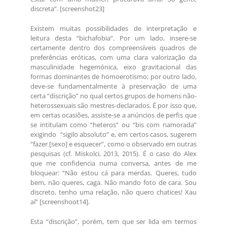
discreta”. [screenshot23]
Existem muitas possibilidades de interpretação e
leitura desta “bichafobia”. Por um lado, insere-se
certamente dentro dos compreensíveis quadros de
preferências eróticas, com uma clara valorização da
masculinidade hegemónica, eixo gravitacional das
formas dominantes de homoerotismo; por outro lado,
deve-se fundamentalmente à preservação de uma
certa “discrição” no qual certos grupos de homens não-
heterossexuais são mestres-declarados. É por isso que,
em certas ocasiões, assiste-se a anúncios de perfis que
se intitulam como “heteros” ou “bis com namorada”
exigindo “sigilo absoluto” e, em certos casos, sugerem
“fazer [sexo] e esquecer”, como o observado em outras
pesquisas (cf. Miskolci, 2013, 2015). É o caso do Alex
que me confidencia numa conversa, antes de me
bloquear: “Não estou cá para merdas. Queres, tudo
bem, não queres, caga. Não mando foto de cara. Sou
discreto, tenho uma relação, não quero chatices! Xau
aí” [screenshoot14].
Esta “discrição”, porém, tem que ser lida em termos