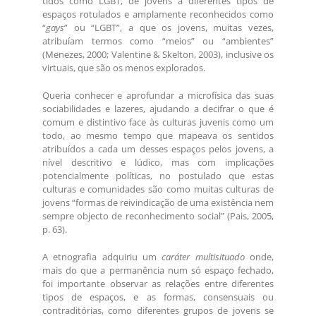
tidos como LGBT, de jovens a diferentes tipos de
espaços rotulados e amplamente reconhecidos como
“
gays
” ou “LGBT”, a que os jovens, muitas vezes,
atribuíam termos como “meios” ou “ambientes”
(Menezes, 2000; Valentine & Skelton, 2003), inclusive os
virtuais, que são os menos explorados.
Queria conhecer e aprofundar a microfísica das suas
sociabilidades e lazeres, ajudando a decifrar o que é
comum e distintivo face às culturas juvenis como um
todo, ao mesmo tempo que mapeava os sentidos
atribuídos a cada um desses espaços pelos jovens, a
nível descritivo e lúdico, mas com implicações
potencialmente políticas, no postulado que estas
culturas e comunidades são como muitas culturas de
jovens “formas de reivindicação de uma existência nem
sempre objecto de reconhecimento social” (Pais, 2005,
p. 63).
A etnografia adquiriu um
caráter multisituado
onde,
mais do que a permanência num só espaço fechado,
foi importante observar as relações entre diferentes
tipos de espaços, e as formas, consensuais ou
contraditórias, como diferentes grupos de jovens se