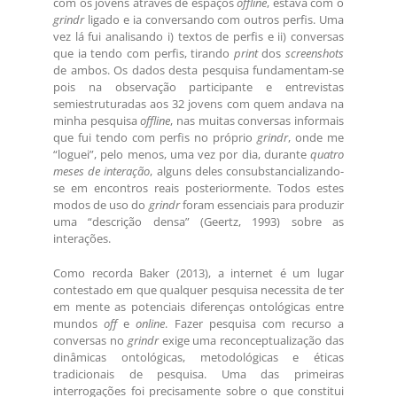
com os jovens através de espaços
offline
, estava com o
grindr
ligado e ia conversando com outros perfis. Uma
vez lá fui analisando i) textos de perfis e ii) conversas
que ia tendo com perfis, tirando
print
dos
screenshots
de ambos. Os dados desta pesquisa fundamentam-se
pois na observação participante e entrevistas
semiestruturadas aos 32 jovens com quem andava na
minha pesquisa
offline
, nas muitas conversas informais
que fui tendo com perfis no próprio
grindr
, onde me
“loguei”, pelo menos, uma vez por dia, durante
quatro
meses de interação
, alguns deles consubstancializando-
se em encontros reais posteriormente. Todos estes
modos de uso do
grindr
foram essenciais para produzir
uma “descrição densa” (Geertz, 1993) sobre as
interações.
Como recorda Baker (2013), a internet é um lugar
contestado em que qualquer pesquisa necessita de ter
em mente as potenciais diferenças ontológicas entre
mundos
off
e
online
. Fazer pesquisa com recurso a
conversas no
grindr
exige uma reconceptualização das
dinâmicas ontológicas, metodológicas e éticas
tradicionais de pesquisa. Uma das primeiras
interrogações foi precisamente sobre o que constitui