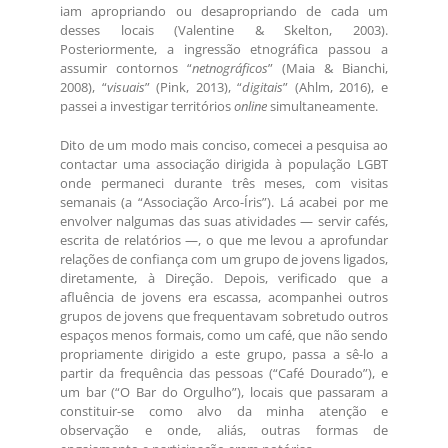
iam apropriando ou desapropriando de cada um
desses locais (Valentine & Skelton, 2003).
Posteriormente, a ingressão etnográfica passou a
assumir contornos “
netnográficos
” (Maia & Bianchi,
2008), “
visuais
” (Pink, 2013), “
digitais
” (Ahlm, 2016), e
passei a investigar territórios
online
simultaneamente.
Dito de um modo mais conciso, comecei a pesquisa ao
contactar uma associação dirigida à população LGBT
onde permaneci durante três meses, com visitas
semanais (a “Associação Arco-Íris”). Lá acabei por me
envolver nalgumas das suas atividades — servir cafés,
escrita de relatórios —, o que me levou a aprofundar
relações de confiança com um grupo de jovens ligados,
diretamente, à Direção. Depois, verificado que a
afluência de jovens era escassa, acompanhei outros
grupos de jovens que frequentavam sobretudo outros
espaços menos formais, como um café, que não sendo
propriamente dirigido a este grupo, passa a sê-lo a
partir da frequência das pessoas (“Café Dourado”), e
um bar (“O Bar do Orgulho”), locais que passaram a
constituir-se como alvo da minha atenção e
observação e onde, aliás, outras formas de