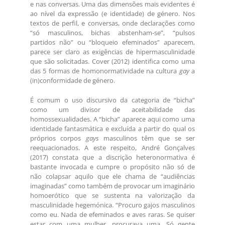
e nas conversas. Uma das dimensões mais evidentes é
ao nível da expressão (e identidade) de género. Nos
textos de perfil, e conversas, onde declarações como
“só masculinos, bichas abstenham-se”, “pulsos
partidos não” ou “bloqueio efeminados” aparecem,
parece ser claro as exigências de hipermasculinidade
que são solicitadas. Cover (2012) identifica como uma
das 5 formas de homonormatividade na cultura
gay
a
(in)conformidade de género.
É comum o uso discursivo da categoria de “bicha”
como um divisor de aceitabilidade das
homossexualidades. A “bicha” aparece aqui como uma
identidade fantasmática e excluída a partir do qual os
próprios corpos
gays
masculinos têm que se ser
reequacionados. A este respeito, André Gonçalves
(2017) constata que a discrição heteronormativa é
bastante invocada e cumpre o propósito não só de
não colapsar aquilo que ele chama de “audiências
imaginadas” como também de provocar um imaginário
homoerótico que se sustenta na valorização da
masculinidade hegemónica. “Procuro gajos masculinos
como eu. Nada de efeminados e aves raras. Se quiser
estar com uma mulher, procurava uma. Só gente