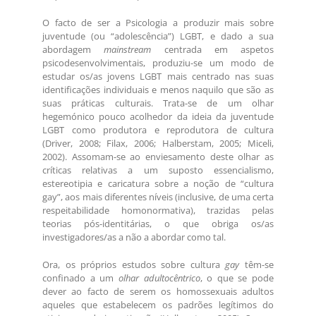
O facto de ser a Psicologia a produzir mais sobre
juventude (ou “adolescência”) LGBT, e dado a sua
abordagem
mainstream
centrada em aspetos
psicodesenvolvimentais, produziu-se um modo de
estudar os/as jovens LGBT mais centrado nas suas
identificações individuais e menos naquilo que são as
suas práticas culturais. Trata-se de um olhar
hegemónico pouco acolhedor da ideia da juventude
LGBT como produtora e reprodutora de cultura
(Driver, 2008; Filax, 2006; Halberstam, 2005; Miceli,
2002). Assomam-se ao enviesamento deste olhar as
críticas relativas a um suposto essencialismo,
estereotipia e caricatura sobre a noção de “cultura
gay”, aos mais diferentes níveis (inclusive, de uma certa
respeitabilidade homonormativa), trazidas pelas
teorias pós-identitárias, o que obriga os/as
investigadores/as a não a abordar como tal.
Ora, os próprios estudos sobre cultura
gay
têm-se
confinado a um
olhar adultocêntrico
, o que se pode
dever ao facto de serem os homossexuais adultos
aqueles que estabelecem os padrões legítimos do