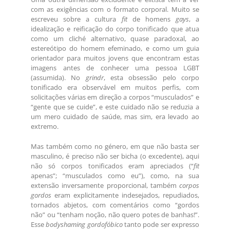
com as exigências com o formato corporal. Muito se
escreveu sobre a cultura
fit
de homens
gays
, a
idealização e reificação do corpo tonificado que atua
como um cliché alternativo, quase paradoxal, ao
estereótipo do homem efeminado, e como um guia
orientador para muitos jovens que encontram estas
imagens antes de conhecer uma pessoa LGBT
(assumida). No
grindr
, esta obsessão pelo corpo
tonificado era observável em muitos perfis, com
solicitações várias em direção a corpos “musculados” e
“gente que se cuide”, e este cuidado não se reduzia a
um mero cuidado de saúde, mas sim, era levado ao
extremo.
Mas também como no género, em que não basta ser
masculino, é preciso não ser bicha (o excedente), aqui
não só corpos tonificados eram apreciados (“
fit
apenas”; “musculados como eu”), como, na sua
extensão inversamente proporcional, também
corpos
gordos
eram explicitamente indesejados, repudiados,
tornados abjetos, com comentários como “gordos
não” ou “tenham noção, não quero potes de banhas!”.
Esse
bodyshaming gordofóbico
tanto pode ser expresso