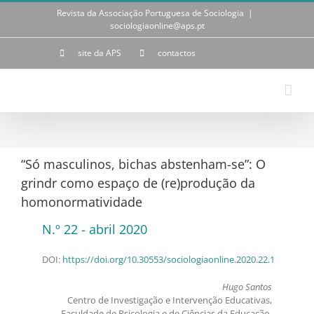
Skip
Revista da Associação Portuguesa de Sociologia
|
to
sociologiaonline@aps.pt
content
site da APS
contactos
“Só masculinos, bichas abstenham-se”: O
grindr como espaço de (re)produção da
homonormatividade
N.º 22 - abril 2020
DOI:
https://doi.org/10.30553/sociologiaonline.2020.22.1
Hugo Santos
Centro de Investigação e Intervenção Educativas,
Faculdade de Psicologia e de Ciências da Educação,