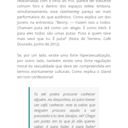
relacionadas com o vírus do HIV, parece ser bastante
comum fora e dentro dos espaços
online
, embora,
simultaneamente, esse
slutshaming
pareça ser mais
performativo do que autêntico. Como explica um dos
jovens na entrevista: “Benny: — Fazem isso a todos.
Chamam puta até como um elogio. É como
bitch
. E
para eles todos são umas putas. Puta é quem teve
mais sexo que tu. É puta!” (Nota de Terreno, Café
Dourado, junho de 2012).
Se, por um lado, existe uma forte hipersexualização,
por outro lado, também existe uma forte regulação
moral da sexualidade que deve ser compreendida em
termos estritamente culturais. Como explica o David
em tom confessional:
Tu até podes procurar conhecer
alguém, na desportiva, só para tomar
um café, conhecer, mas tu sabes que
ninguém procura aquilo e vai
passando e tu tens desejos, né? Chega
um ponto em tu que já não queres
saber, é para foder, é para foder!