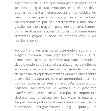
esconder o seu. É isso que torna as “discrições” e “os
pedidos de sigilo” tão invocados, e tal não se deve
apenas ao caráter heterossexista e homofóbico do
meio uma vez que, à partida, o
grindr
é frequentado
maioritariamente por não-heterossexuais, mas sim à
gestão da autoimagem para outros semelhantes,
como se diversas relações de poder operassem entre
diferentes grupos e tipos de homens
gays
e bis
(Miskolci, 2015).
Ao contrário de uma certa estereotipia sobre uma
alegada “promiscuidade
gay
” (sem o peso cultural
semelhante para a heterossexualidade masculina,
dado o duplo
padrão sexual
penalizador para mulheres
e homens não-heterosexuais), é verdade que não
deixa de haver equacionamentos morais e éticos sobre
a sexualidade. Uma análise mais aprofundada permite
verificar algumas tensões entre
aqueles que procuram
conhecer simplesmente, e aqueles que procuram
simplesmente sexo
. Nesse campo, é importante
destacar que o
slutshaming
, i.e., vigiar e regular a
frequência das práticas afetivas-sexuais com recursos a
expressões estigmatizantes (e.g., “puta”), e