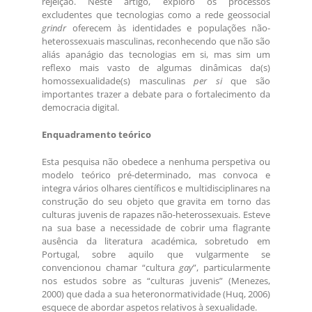
rejeição. Neste artigo, exploro os processos
excludentes que tecnologias como a rede geossocial
grindr
oferecem às identidades e populações não-
heterossexuais masculinas, reconhecendo que não são
aliás apanágio das tecnologias em si, mas sim um
reflexo mais vasto de algumas dinâmicas da(s)
homossexualidade(s) masculinas
per si
que são
importantes trazer a debate para o fortalecimento da
democracia digital.
Enquadramento teórico
Esta pesquisa não obedece a nenhuma perspetiva ou
modelo teórico pré-determinado, mas convoca e
integra vários olhares científicos e multidisciplinares na
construção do seu objeto que gravita em torno das
culturas juvenis de rapazes não-heterossexuais. Esteve
na sua base a necessidade de cobrir uma flagrante
ausência da literatura académica, sobretudo em
Portugal, sobre aquilo que vulgarmente se
convencionou chamar “cultura
gay
”, particularmente
nos estudos sobre as “culturas juvenis” (Menezes,
2000) que dada a sua heteronormatividade (Huq, 2006)
esquece de abordar aspetos relativos à sexualidade.