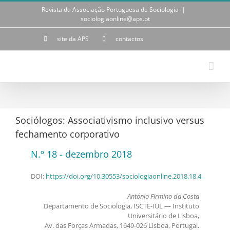
Skip
Revista da Associação Portuguesa de Sociologia
|
to
sociologiaonline@aps.pt
content
site da APS
contactos
Sociólogos: Associativismo inclusivo versus
fechamento corporativo
N.º 18 - dezembro 2018
DOI:
https://doi.org/10.30553/sociologiaonline.2018.18.4
António Firmino da Costa
Departamento de Sociologia, ISCTE-IUL — Instituto
Universitário de Lisboa,
Av. das Forças Armadas, 1649-026 Lisboa, Portugal.