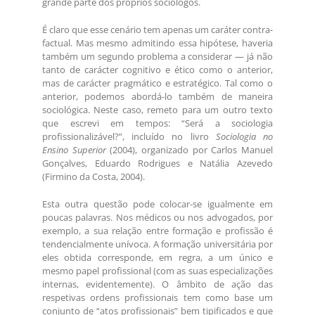
grande parte dos próprios sociólogos.
É claro que esse cenário tem apenas um caráter contra-
factual. Mas mesmo admitindo essa hipótese, haveria
também um segundo problema a considerar — já não
tanto de carácter cognitivo e ético como o anterior,
mas de carácter pragmático e estratégico. Tal como o
anterior, podemos abordá-lo também de maneira
sociológica. Neste caso, remeto para um outro texto
que escrevi em tempos: “Será a sociologia
profissionalizável?”, incluído no livro
Sociologia no
Ensino Superior
(2004), organizado por Carlos Manuel
Gonçalves, Eduardo Rodrigues e Natália Azevedo
(Firmino da Costa, 2004).
Esta outra questão pode colocar-se igualmente em
poucas palavras. Nos médicos ou nos advogados, por
exemplo, a sua relação entre formação e profissão é
tendencialmente unívoca. A formação universitária por
eles obtida corresponde, em regra, a um único e
mesmo papel profissional (com as suas especializações
internas, evidentemente). O âmbito de ação das
respetivas ordens profissionais tem como base um
conjunto de “atos profissionais” bem tipificados e que