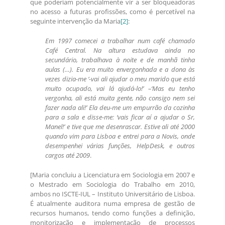
que poderiam potencialmente vir a ser bloqueadoras
no acesso a futuras profissões, como é percetível na
seguinte intervenção da Maria
[2]
:
Em 1997 comecei a trabalhar num café chamado
Café Central. Na altura estudava ainda no
secundário, trabalhava à noite e de manhã tinha
aulas (…). Eu era muito envergonhada e a dona às
vezes dizia-me ‘-vai ali ajudar o meu marido que está
muito ocupado, vai lá ajudá-lo!’ –‘Mas eu tenho
vergonha, ali está muita gente, não consigo nem sei
fazer nada ali!’ Ela deu-me um empurrão da cozinha
para a sala e disse-me: ‘vais ficar aí a ajudar o Sr,
Manel!’ e tive que me desenrascar. Estive ali até 2000
quando vim para Lisboa e entrei para a Novis, onde
desempenhei várias funções, HelpDesk, e outros
cargos até 2009
.
[Maria concluiu a Licenciatura em Sociologia em 2007 e
o Mestrado em Sociologia do Trabalho em 2010,
ambos no ISCTE-IUL – Instituto Universitário de Lisboa.
É atualmente auditora numa empresa de gestão de
recursos humanos, tendo como funções a definição,
monitorização e implementação de processos