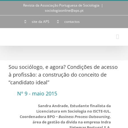
Skip
Revista da Associação Portuguesa de Sociologia
|
to
sociologiaonline@aps.pt
content
site da APS
contactos
Sou sociólogo, e agora? Condições de acesso
à profissão: a construção do conceito de
“candidato ideal”
Nº 9 - maio 2015
Sandra Andrade, Estudante finalista da
Licenciatura em Sociologia no ISCTE-IUL.
Coordenadora BPO −
Business Process Outsourcing
,
área de gestão da divida na empresa Indra
Sistemas Portugal,S.A.