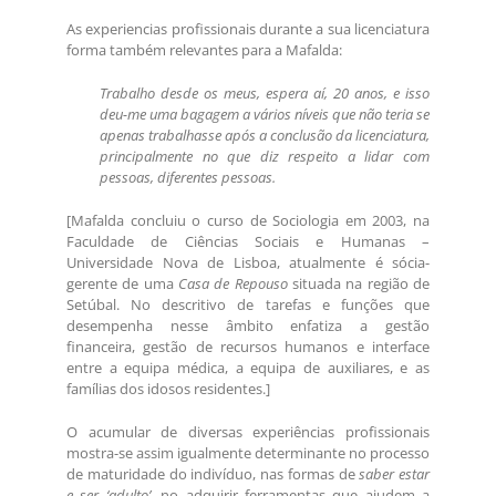
As experiencias profissionais durante a sua licenciatura
forma também relevantes para a Mafalda:
Trabalho desde os meus, espera aí, 20 anos, e isso
deu-me uma bagagem a vários níveis que não teria se
apenas trabalhasse após a conclusão da licenciatura,
principalmente no que diz respeito a lidar com
pessoas, diferentes pessoas.
[Mafalda concluiu o curso de Sociologia em 2003, na
Faculdade de Ciências Sociais e Humanas –
Universidade Nova de Lisboa, atualmente é sócia-
gerente de uma
Casa de Repouso
situada na região de
Setúbal. No descritivo de tarefas e funções que
desempenha nesse âmbito enfatiza a gestão
financeira, gestão de recursos humanos e interface
entre a equipa médica, a equipa de auxiliares, e as
famílias dos idosos residentes.]
O acumular de diversas experiências profissionais
mostra-se assim igualmente determinante no processo
de maturidade do indivíduo, nas formas de
saber estar
e ser ‘adulto’
, no adquirir ferramentas que ajudem a