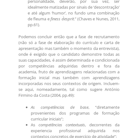
personalidade, deverão, por sua vez, ser
idealmente matizadas por sinais de ‘descontração’
e até algum ‘humor’, no fundo uma combinação
de fleuma e
finess d´esprit
.” (Chaves e Nunes, 2011,
pp.61).
Podemos concluir então que a fase de recrutamento
(não só a fase de elaboração do currículo e carta de
apresentação mas também o momento da entrevista),
onde é exigido que o candidato demonstre todas as
suas capacidades, é assim determinada e condicionada
por competências adquiridas dentro e fora da
academia, fruto de aprendizagens relacionadas com a
formação inicial mas também com aprendizagens
incorporadas nos seus contextos de origem. Incluem-
se aqui, nomeadamente, tal como sugere António
Firmino da Costa (2004, pp.49):
As competências de base
, “diretamente
provenientes dos programas de formação
curricular iniciais”;
As
competências contextuais
, decorrentes da
experiencia profissional adquirida nos
contextos concretos de exercício de atividade”;