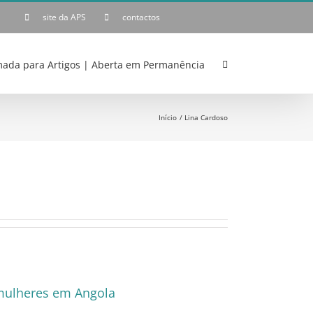
site da APS
contactos
ada para Artigos | Aberta em Permanência
Início
Lina Cardoso
 mulheres em Angola