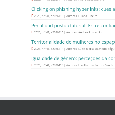
Clicking on phishing hyperlinks: cues 
2026, n.º 41, e2026416 | Autores: Liliana Ribeiro
Penalidad postdictatorial. Entre confi
2026, n.º 41, e2026415 | Autores: Andrea Procaccini
Territorialidade de mulheres no espaç
2026, n.º 41, e2026414 | Autores: Lúcia Maria Machado Bógus
Igualdade de género: perceções da co
2026, n.º 41, e2026413 | Autores: Lisa Ferro e Sandra Saúde