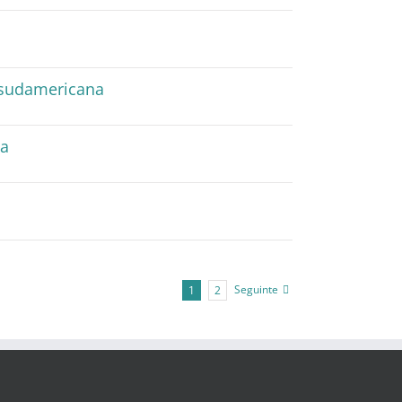
n sudamericana
na
Seguinte
1
2