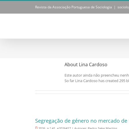
Skip
Revista da Associação Portuguesa de Sociologia
|
sociol
to
content
About
Lina Cardoso
Este autor ainda não preencheu nen
So far Lina Cardoso has created 295 bl
Segregação de género no mercado de t
2026, n.º 41, e2026417 | Autores: Pedro Seke Martins