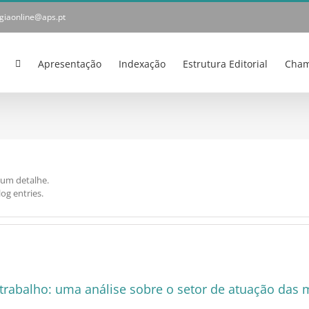
ogiaonline@aps.pt
Apresentação
Indexação
Estrutura Editorial
Cham
hum detalhe.
og entries.
rabalho: uma análise sobre o setor de atuação das