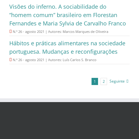
Visões do inferno. A sociabilidade do
“homem comum” brasileiro em Florestan
Fernandes e Maria Sylvia de Carvalho Franco
N.º 26 - agosto 2021 | Autores: Marcos Marques de Oliveira
Hábitos e práticas alimentares na sociedade
portuguesa. Mudanças e reconfigurações
N.º 26 - agosto 2021 | Autores: Luís Carlos S. Branco
Seguinte
1
2