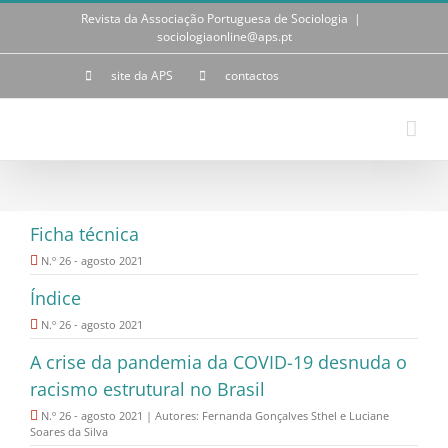
Skip
Revista da Associação Portuguesa de Sociologia
|
to
sociologiaonline@aps.pt
content
site da APS
contactos
Ficha técnica
N.º 26 - agosto 2021
Índice
N.º 26 - agosto 2021
A crise da pandemia da COVID-19 desnuda o
racismo estrutural no Brasil
N.º 26 - agosto 2021 | Autores: Fernanda Gonçalves Sthel e Luciane
Soares da Silva