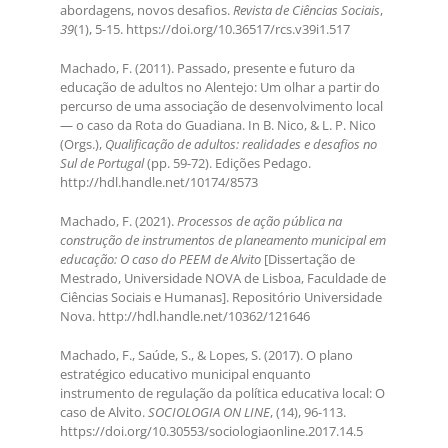
abordagens, novos desafios.
Revista de Ciências Sociais
,
39
(1), 5-15. https://doi.org/10.36517/rcs.v39i1.517
Machado, F. (2011). Passado, presente e futuro da
educação de adultos no Alentejo: Um olhar a partir do
percurso de uma associação de desenvolvimento local
— o caso da Rota do Guadiana. In B. Nico, & L. P. Nico
(Orgs.),
Qualificação de adultos: realidades e desafios no
Sul de Portugal
(pp. 59-72). Edições Pedago.
http://hdl.handle.net/10174/8573
Machado, F. (2021).
Processos de ação pública na
construção de instrumentos de planeamento municipal em
educação: O caso do PEEM de Alvito
[Dissertação de
Mestrado, Universidade NOVA de Lisboa, Faculdade de
Ciências Sociais e Humanas]. Repositório Universidade
Nova. http://hdl.handle.net/10362/121646
Machado, F., Saúde, S., & Lopes, S. (2017). O plano
estratégico educativo municipal enquanto
instrumento de regulação da política educativa local: O
caso de Alvito.
SOCIOLOGIA ON LINE
, (14), 96-113.
https://doi.org/10.30553/sociologiaonline.2017.14.5