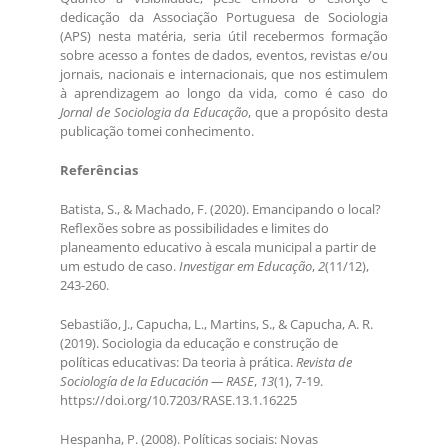
dedicação da Associação Portuguesa de Sociologia
(APS) nesta matéria, seria útil recebermos formação
sobre acesso a fontes de dados, eventos, revistas e/ou
jornais, nacionais e internacionais, que nos estimulem
à aprendizagem ao longo da vida, como é caso do
Jornal de Sociologia da Educação
, que a propósito desta
publicação tomei conhecimento.
Referências
Batista, S., & Machado, F. (2020). Emancipando o local?
Reflexões sobre as possibilidades e limites do
planeamento educativo à escala municipal a partir de
um estudo de caso.
Investigar em Educação
,
2
(11/12),
243-260.
Sebastião, J., Capucha, L., Martins, S., & Capucha, A. R.
(2019). Sociologia da educação e construção de
políticas educativas: Da teoria à prática.
Revista de
Sociología de la Educación — RASE
,
13
(1), 7-19.
https://doi.org/10.7203/RASE.13.1.16225
Hespanha, P. (2008). Políticas sociais: Novas