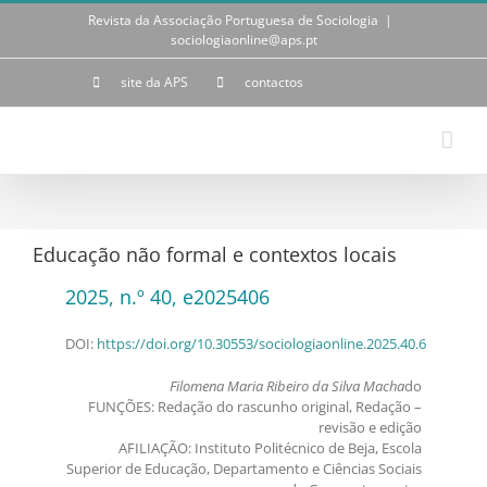
Skip
Revista da Associação Portuguesa de Sociologia
|
to
sociologiaonline@aps.pt
content
site da APS
contactos
Educação não formal e contextos locais
2025, n.º 40, e2025406
DOI:
https://doi.org/10.30553/sociologiaonline.2025.40.6
Filomena Maria Ribeiro da Silva Macha
do
FUNÇÕES: Redação do rascunho original, Redação –
revisão e edição
AFILIAÇÃO: Instituto Politécnico de Beja, Escola
Superior de Educação, Departamento e Ciências Sociais