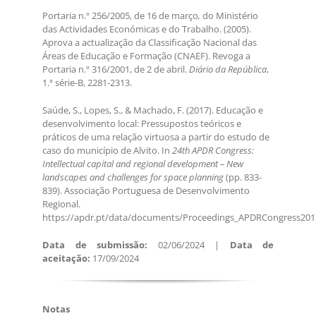
Portaria n.º 256/2005, de 16 de março
,
do Ministério
das Actividades Económicas e do Trabalho. (2005).
Aprova a actualização da Classificação Nacional das
Áreas de Educação e Formação (CNAEF). Revoga a
Portaria n.º 316/2001, de 2 de abril.
Diário da República
,
1.ª série-B, 2281-2313.
Saúde, S., Lopes, S., & Machado, F. (2017). Educação e
desenvolvimento local: Pressupostos teóricos e
práticos de uma relação virtuosa a partir do estudo de
caso do município de Alvito. In
24th APDR Congress:
Intellectual capital and regional development – New
landscapes and challenges for space planning
(pp. 833-
839). Associação Portuguesa de Desenvolvimento
Regional.
https://apdr.pt/data/documents/Proceedings_APDRCongress201
Data de submissão:
02/06/2024 |
Data de
aceitação:
17/09/2024
Notas