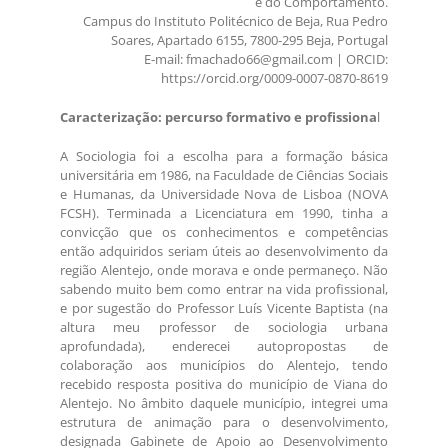
e do Comportamento.
Campus do Instituto Politécnico de Beja, Rua Pedro
Soares, Apartado 6155, 7800-295 Beja, Portugal
E-mail: fmachado66@gmail.com | ORCID:
https://orcid.org/0009-0007-0870-8619
Caracterização: percurso formativo e profissiona
l
A Sociologia foi a escolha para a formação básica
universitária em 1986, na Faculdade de Ciências Sociais
e Humanas, da Universidade Nova de Lisboa (NOVA
FCSH). Terminada a Licenciatura em 1990, tinha a
convicção que os conhecimentos e competências
então adquiridos seriam úteis ao desenvolvimento da
região Alentejo, onde morava e onde permaneço. Não
sabendo muito bem como entrar na vida profissional,
e por sugestão do Professor Luís Vicente Baptista (na
altura meu professor de sociologia urbana
aprofundada), enderecei autopropostas de
colaboração aos municípios do Alentejo, tendo
recebido resposta positiva do município de Viana do
Alentejo. No âmbito daquele município, integrei uma
estrutura de animação para o desenvolvimento,
designada Gabinete de Apoio ao Desenvolvimento