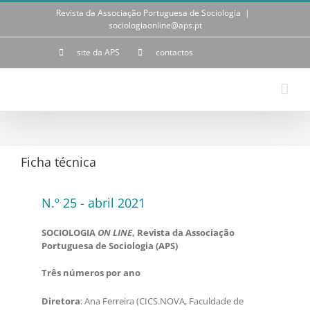
Skip
Revista da Associação Portuguesa de Sociologia
|
to
sociologiaonline@aps.pt
content
site da APS
contactos
Ficha técnica
N.º 25 - abril 2021
SOCIOLOGIA
ON LINE
, Revista da Associação
Portuguesa de Sociologia (APS)
Três números por ano
Diretora
: Ana Ferreira (CICS.NOVA, Faculdade de