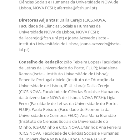
Ciências Sociais e Humanas da Universidade NOVA de
Lisboa, NOVA FCSH; aferreira@fcsh.unl.pt)
Diretoras Adjuntas
: Dalila Cerejo (CICS.NOVA,
Faculdade de Ciências Sociais e Humanas da
Universidade NOVA de Lisboa, NOVA FCSH;
dalilacerejo@fcsh.unl.pt) e Joana Azevedo (Iscte –
Instituto Universitário de Lisboa; joana.azevedo@iscte-
iul.pt)
Conselho de Redação
: João Teixeira Lopes (Faculdade
de Letras da Universidade do Porto, FLUP); Madalena
Ramos (Iscte – Instituto Universitário de Lisboa);
Benedita Portugal e Melo (Instituto de Educação da
Universidade de Lisboa, IE-ULisboa); Dalila Cerejo
(CICS.NOVA, Faculdade de Ciências Sociais e Humanas
da Universidade NOVA de Lisboa, NOVA FCSH); Lígia
Ferro (Faculdade de Letras da Universidade do Porto,
FLUP); Paulo Peixoto (Faculdade de Economia da
Universidade de Coimbra, FEUC); Ana Maria Brandão
(Instituto de Ciências Sociais da Universidade do
Minho, ICS-UMinho e CICS.NOVA.UMinho); Ana Ferreira
(CICS.NOVA, Faculdade de Ciências Sociais e Humanas
da Universidade NOVA de Lisboa, NOVA FCSH);