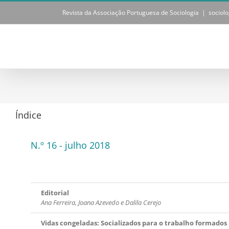
Skip
Revista da Associação Portuguesa de Sociologia
|
sociol
to
content
Índice
N.º 16 - julho 2018
Editorial
Ana Ferreira, Joana Azevedo e Dalila Cerejo
Vidas congeladas: Socializados para o trabalho formado