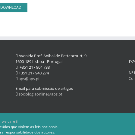
DOWNLOAD
Avenida Prof. Aníbal de Bettencourt, 9
IS
1600-189 Lisboa - Portugal
+351 217 804 738
Nº 
+351 217 940 274
Com
aps@aps.pt
Email para submissão de artigos
sociologiaonline@aps.pt
 we care iT
eúdos que violem as leis nacionais.
ra responsabilidade dos autores.