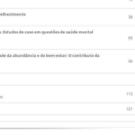
nvelhecimento
38
lia: Estudos de caso em questões de saúde mental
66
ade da abundância e do bem-estar: O contributo da
90
113
es
121