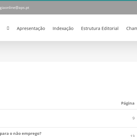
ogiaonline@aps.pt
Apresentação
Indexação
Estrutura Editorial
Cham
Página
9
s para o não emprego?
13