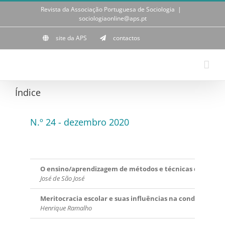
Skip
Revista da Associação Portuguesa de Sociologia
|
to
sociologiaonline@aps.pt
content
site da APS
contactos
Índice
N.º 24 - dezembro 2020
O ensino/aprendizagem de métodos e técnicas de investi
José de São José
Meritocracia escolar e suas influências na condição de j
Henrique Ramalho