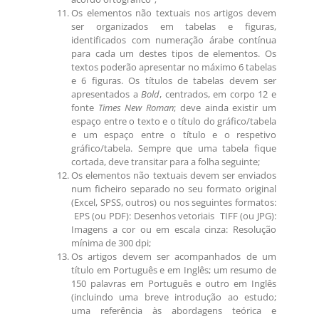
Os elementos não textuais nos artigos devem
ser organizados em tabelas e figuras,
identificados com numeração árabe contínua
para cada um destes tipos de elementos. Os
textos poderão apresentar no máximo 6 tabelas
e 6 figuras. Os títulos de tabelas devem ser
apresentados a
Bold
, centrados, em corpo 12 e
fonte
Times New
Roman
; deve ainda existir um
espaço entre o texto e o título do gráfico/tabela
e um espaço entre o título e o respetivo
gráfico/tabela. Sempre que uma tabela fique
cortada, deve transitar para a folha seguinte;
Os elementos não textuais devem ser enviados
num ficheiro separado no seu formato original
(Excel, SPSS, outros) ou nos seguintes formatos:
EPS (ou PDF): Desenhos vetoriais TIFF (ou JPG):
Imagens a cor ou em escala cinza: Resolução
mínima de 300
dpi
;
Os artigos devem ser acompanhados de um
título em Português e em Inglês; um resumo de
150 palavras em Português e outro em Inglês
(incluindo uma breve introdução ao estudo;
uma referência às abordagens teórica e