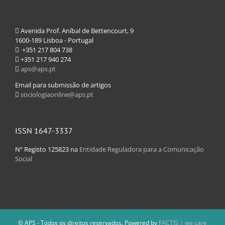
Avenida Prof. Aníbal de Bettencourt, 9
1600-189 Lisboa - Portugal
+351 217 804 738
+351 217 940 274
aps@aps.pt
Email para submissão de artigos
sociologiaonline@aps.pt
ISSN 1647-3337
Nº Registo 125823 na
Entidade Reguladora para a Comunicação
Social
© APS - Todos os direitos reservados. Powered by
FACTIS | we care