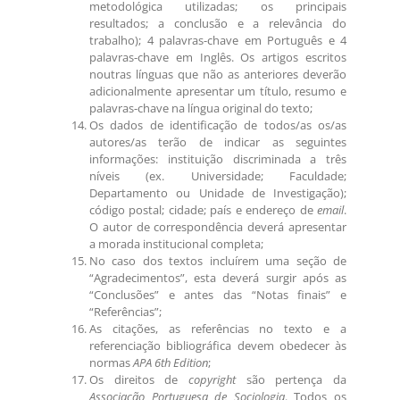
metodológica utilizadas; os principais
resultados; a conclusão e a relevância do
trabalho); 4 palavras-chave em Português e 4
palavras-chave em Inglês.
Os artigos escritos
noutras línguas que não as anteriores deverão
adicionalmente apresentar
um título, resumo e
palavras-chave na língua original do texto;
Os dados de identificação de todos/as os/as
autores/as terão de indicar as seguintes
informações: instituição discriminada a três
níveis (ex. Universidade; Faculdade;
Departamento ou Unidade de Investigação);
código postal; cidade; país e endereço de
email
.
O autor de correspondência deverá apresentar
a morada institucional completa;
No caso dos textos incluírem uma seção de
“Agradecimentos”, esta deverá surgir após as
“Conclusões” e antes das “Notas finais” e
“Referências”;
As citações, as referências no texto e a
referenciação bibliográfica devem obedecer às
normas
APA 6th
Edition
;
Os direitos de
copyright
são pertença da
Associação Portuguesa de Sociologia
. Todos os