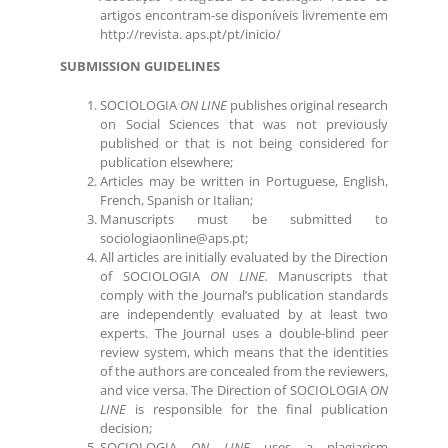
artigos encontram-se disponíveis livremente em
http://revista.
aps.pt
/
pt
/inicio/
SUBMISSION GUIDELINES
SOCIOLOGIA
ON LINE
publishes original research
on Social Sciences that was not previously
published or that is not being considered for
publication elsewhere;
Articles may be written in Portuguese, English,
French, Spanish or Italian;
Manuscripts must be submitted to
sociologiaonline@aps.pt;
All articles are initially evaluated by the Direction
of SOCIOLOGIA
ON LINE.
Manuscripts that
comply with the Journal’s publication standards
are independently evaluated by at least two
experts. The Journal uses a double-blind peer
review system, which means that the identities
of the authors are concealed from the reviewers,
and vice versa. The Direction of SOCIOLOGIA
ON
LINE
is responsible for the final publication
decision;
SOCIOLOGIA
ON LINE
uses
a plagiarism