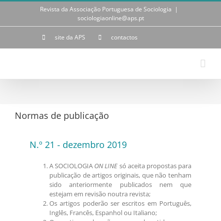
Skip
Revista da Associação Portuguesa de Sociologia
|
to
sociologiaonline@aps.pt
content
site da APS
contactos
Normas de publicação
N.º 21 - dezembro 2019
A SOCIOLOGIA
ON LINE
só aceita propostas para
publicação de artigos originais, que não tenham
sido anteriormente publicados nem que
estejam em revisão noutra revista;
Os artigos poderão ser escritos em Português,
Inglês, Francês, Espanhol ou Italiano;