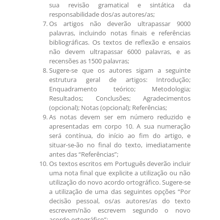
sua revisão gramatical e sintática da
responsabilidade dos/as autores/as;
Os artigos não deverão ultrapassar 9000
palavras, incluindo notas finais e referências
bibliográficas. Os textos de reflexão e ensaios
não devem ultrapassar 6000 palavras, e as
recensões as 1500 palavras;
Sugere-se que os autores sigam a seguinte
estrutura geral de artigos: Introdução;
Enquadramento teórico; Metodologia;
Resultados; Conclusões; Agradecimentos
(opcional); Notas (opcional); Referências;
As notas devem ser em número reduzido e
apresentadas em corpo 10. A sua numeração
será contínua, do início ao fim do artigo, e
situar-se-ão no final do texto, imediatamente
antes das “Referências”;
Os textos escritos em Português deverão incluir
uma nota final que explicite a utilização ou não
utilização do novo acordo ortográfico. Sugere-se
a utilização de uma das seguintes opções “Por
decisão pessoal, os/as autores/as do texto
escrevem/não escrevem segundo o novo
acordo ortográfico”;