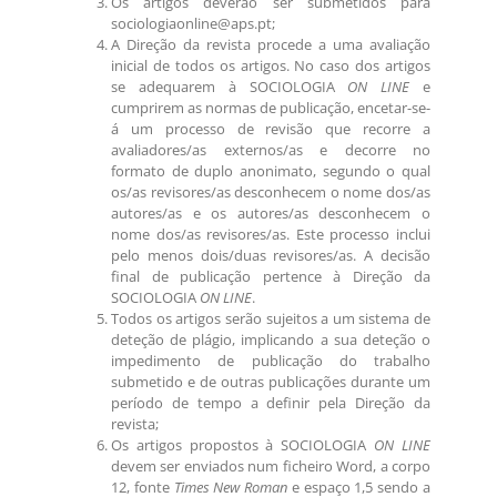
Os artigos deverão ser submetidos para
sociologiaonline@aps.pt;
A Direção da revista procede a uma avaliação
inicial de todos os artigos. No caso dos artigos
se adequarem à SOCIOLOGIA
ON LINE
e
cumprirem as normas de publicação, encetar-se-
á um processo de revisão que recorre a
avaliadores/as externos/as e decorre no
formato de duplo anonimato, segundo o qual
os/as revisores/as desconhecem o nome dos/as
autores/as e os autores/as desconhecem o
nome dos/as revisores/as. Este processo inclui
pelo menos dois/duas revisores/
as
. A decisão
final de publicação pertence à Direção da
SOCIOLOGIA
ON LINE
.
Todos os artigos serão sujeitos a um sistema de
deteção de plágio, implicando a sua deteção o
impedimento de publicação do trabalho
submetido e de outras publicações durante um
período de tempo a definir pela Direção da
revista;
Os artigos propostos à SOCIOLOGIA
ON LINE
devem ser enviados num ficheiro Word, a corpo
12, fonte
Times New
Roman
e espaço 1,5 sendo a