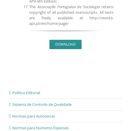
APA 6th Edition;
The
Associação
Portuguesa de
Sociologia
retains
copyright of all published manuscripts. All texts
are freely available at http://revista.
aps.pt/
en
/home-page/
DOWNLOAD
Política Editorial
Sistema de Controlo de Qualidade
Normas para Autores/as
Normas para Números Especiais