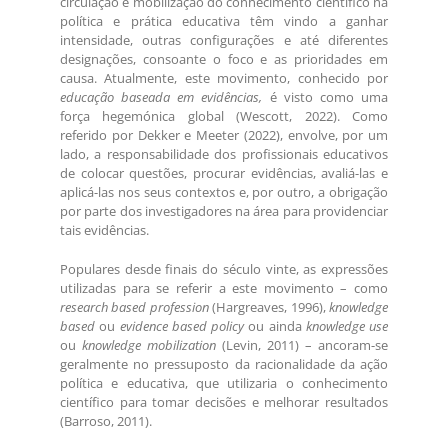
circulação e mobilização do conhecimento científico na
política e prática educativa têm vindo a ganhar
intensidade, outras configurações e até diferentes
designações, consoante o foco e as prioridades em
causa. Atualmente, este movimento, conhecido por
educação baseada em evidências,
é visto como uma
força hegemónica global (Wescott, 2022). Como
referido por Dekker e Meeter (2022), envolve, por um
lado, a responsabilidade dos profissionais educativos
de colocar questões, procurar evidências, avaliá-las e
aplicá-las nos seus contextos e, por outro, a obrigação
por parte dos investigadores na área para providenciar
tais evidências.
Populares desde finais do século vinte, as expressões
utilizadas para se referir a este movimento – como
research based profession
(Hargreaves, 1996),
knowledge
based
ou
evidence based policy
ou ainda
knowledge use
ou
knowledge mobilization
(Levin, 2011) – ancoram-se
geralmente no pressuposto da racionalidade da ação
política e educativa, que utilizaria o conhecimento
científico para tomar decisões e melhorar resultados
(Barroso, 2011).