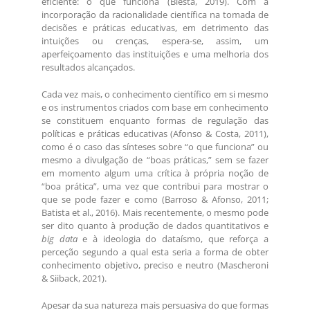
eficiente: o que funciona (Biesta, 2019). Com a
incorporação da racionalidade científica na tomada de
decisões e práticas educativas, em detrimento das
intuições ou crenças, espera-se, assim, um
aperfeiçoamento das instituições e uma melhoria dos
resultados alcançados.
Cada vez mais, o conhecimento científico em si mesmo
e os instrumentos criados com base em conhecimento
se constituem enquanto formas de regulação das
políticas e práticas educativas (Afonso & Costa, 2011),
como é o caso das sínteses sobre “o que funciona” ou
mesmo a divulgação de “boas práticas,” sem se fazer
em momento algum uma crítica à própria noção de
“boa prática”, uma vez que contribui para mostrar o
que se pode fazer e como (Barroso & Afonso, 2011;
Batista et al., 2016). Mais recentemente, o mesmo pode
ser dito quanto à produção de dados quantitativos e
big data
e à ideologia do dataísmo, que reforça a
perceção segundo a qual esta seria a forma de obter
conhecimento objetivo, preciso e neutro (Mascheroni
& Siiback, 2021).
Apesar da sua natureza mais persuasiva do que formas