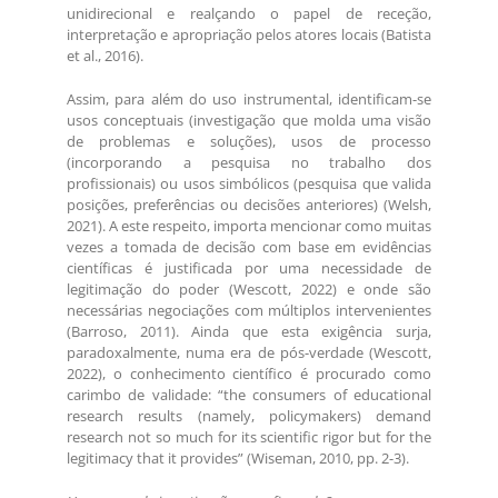
unidirecional e realçando o papel de receção,
interpretação e apropriação pelos atores locais (Batista
et al., 2016).
Assim, para além do uso instrumental, identificam-se
usos conceptuais (investigação que molda uma visão
de problemas e soluções), usos de processo
(incorporando a pesquisa no trabalho dos
profissionais) ou usos simbólicos (pesquisa que valida
posições, preferências ou decisões anteriores) (Welsh,
2021). A este respeito, importa mencionar como muitas
vezes a tomada de decisão com base em evidências
científicas é justificada por uma necessidade de
legitimação do poder (Wescott, 2022) e onde são
necessárias negociações com múltiplos intervenientes
(Barroso, 2011). Ainda que esta exigência surja,
paradoxalmente, numa era de pós-verdade (Wescott,
2022), o conhecimento científico é procurado como
carimbo de validade: “the consumers of educational
research results (namely, policymakers) demand
research not so much for its scientific rigor but for the
legitimacy that it provides” (Wiseman, 2010, pp. 2-3).