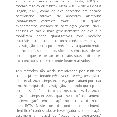
à chamada ciência experimental (Biesta, 2007) ou
modelo médico ou clínico (Biesta, 2007, 2010; Malone &
Hogan, 2020), como aqueles baseados em ensaios
controlados através de amostras aleatórias
(“
randomised controlled trials
”– RCTs), quase-
experimentos, estudos de correlação (Welsh, 2021),
análises causais e mais genericamente aqueles que
mobilizam dados quantitativos com modelos
estatísticos robustos. Este foco tende a restringir a
investigação a este tipo de métodos, ou quando muito
a meta-análises de revisões sistemáticas desses
estudos que se tornam muito abstratas e distantes
dos contextos concretos onde foram realizados.
Tais métodos são ainda incentivados por institutos
como o já mencionado
What Works Clearinghouse
(Allen-
Platt et al., 2021; Simpson, 2019), que acabam por criar
uma hierarquia da investigação, indicando que tipo de
estudos serão financiados (Barroso, 2011; Welsh, 2021).
Segundo Simpson (2019), quase 90% do financiamento
da investigação em educação no Reino Unido recaiu
para RCTs. Neste contexto onde o conhecimento
científico é contestado, os investigadores em educação
assumem um papel de “academic entrepreneurs”