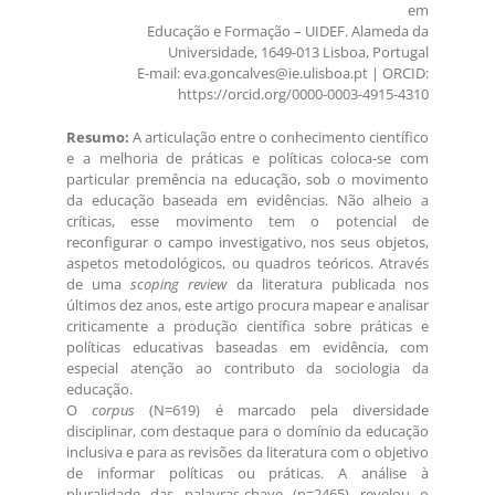
em
Educação e Formação – UIDEF. Alameda da
Universidade, 1649-013 Lisboa, Portugal
E-mail: eva.goncalves@ie.ulisboa.pt | ORCID:
https://orcid.org/0000-0003-4915-4310
Resumo:
A articulação entre o conhecimento científico
e a melhoria de práticas e políticas coloca-se com
particular premência na educação, sob o movimento
da educação baseada em evidências. Não alheio a
críticas, esse movimento tem o potencial de
reconfigurar o campo investigativo, nos seus objetos,
aspetos metodológicos, ou quadros teóricos. Através
de uma
scoping review
da literatura publicada nos
últimos dez anos, este artigo procura mapear e analisar
criticamente a produção científica sobre práticas e
políticas educativas baseadas em evidência, com
especial atenção ao contributo da sociologia da
educação.
O
corpus
(N=619) é marcado pela diversidade
disciplinar, com destaque para o domínio da educação
inclusiva e para as revisões da literatura com o objetivo
de informar políticas ou práticas. A análise à
pluralidade das palavras-chave (n=2465) revelou o