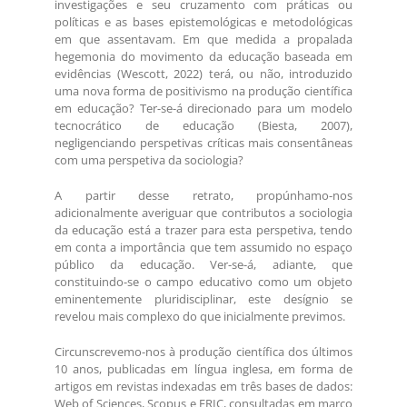
investigações e seu cruzamento com práticas ou
políticas e as bases epistemológicas e metodológicas
em que assentavam. Em que medida a propalada
hegemonia do movimento da educação baseada em
evidências (Wescott, 2022) terá, ou não, introduzido
uma nova forma de positivismo na produção científica
em educação? Ter-se-á direcionado para um modelo
tecnocrático de educação (Biesta, 2007),
negligenciando perspetivas críticas mais consentâneas
com uma perspetiva da sociologia?
A partir desse retrato, propúnhamo-nos
adicionalmente averiguar que contributos a sociologia
da educação está a trazer para esta perspetiva, tendo
em conta a importância que tem assumido no espaço
público da educação. Ver-se-á, adiante, que
constituindo-se o campo educativo como um objeto
eminentemente pluridisciplinar, este desígnio se
revelou mais complexo do que inicialmente previmos.
Circunscrevemo-nos à produção científica dos últimos
10 anos, publicadas em língua inglesa, em forma de
artigos em revistas indexadas em três bases de dados:
Web of Sciences, Scopus e ERIC, consultadas em março