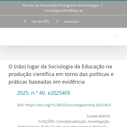
Skip
Revista da Associação Portuguesa de Sociologia
|
to
sociologiaonline@aps.pt
content
site da APS
contactos
O (não) lugar da Sociologia da Educação na
produção científica em torno das políticas e
práticas baseadas em evidência
2025, n.º 40, e2025405
DOI:
https://doi.org/10.30553/sociologiaonline.2025.40.5
Susana Batista
FUNÇÕES: Conceptualização, Investigação,
Metodologia, Redação do rascunho original, Redação –