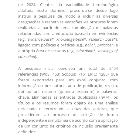
de 2024. Cientes da variabilidade terminológica
adotada neste domínio, procurou-se desde logo
instruir a pesquisa de modo a incluir as diversas
designações e respetivas variações. As procuras foram
realizadas a partir de uma combinação de palavras
relacionadas com a educação baseada em evidências
(e.g.
evidence-base
*,
knowledge-base
*,
research base
*),
ligação com políticas e práticas (e.g.,
polic
*,
practice
*) e
a própria área de estudos (e.g.,
education
*,
sociology of
education
).
A pesquisa inicial devolveu um total de 2454
referências (WoS: 453; Scopus: 716; ERIC: 1285) que
foram exportadas para um excel conjunto, com
informação sobre autoria, ano de publicação, revista,
doi ou url, resumo (quando existente) e palavras-
chave. Eliminadas as entradas duplicadas (n=74), os
títulos e os resumos foram objeto de uma análise
detalhada e recorrendo a duas das autoras, que
procederam ao processo de seleção de forma
independente e simultânea de acordo com a aplicação
de um conjunto de critérios de inclusão previamente
definidos: