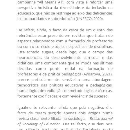
campanha “All Means All”, com vista a reforçar uma
perspetiva holística da diversidade e da inclusão na
educação, que não se restringe ao eixo das deficiências
e (in)capacidades e sobredotação (UNESCO, 2020).
De referir, ainda, o facto de cerca de um quinto das
referências estar presente em revistas que tratam de
aspetos relacionados com a formação de professores
ou com o currículo e tópicos específicos de disciplinas.
Este achado sugere, desde logo, que o campo das
neurociências, do desenvolvimento curricular e das
didáticas, uma componente que se impôs nas últimas
décadas como ponto nodal na formação de
professores e da prática pedagógica (Aydarova, 2021),
parece particularmente sensível a uma abordagem
tecnocrática das práticas educativas e pedagógicas,
numa lógica de replicação de metodologias e técnicas,
fortemente codificadas, e com ‘evidência’ de sucesso.
Igualmente relevante, ainda que pela negativa, é o
facto de terem surgido apenas dois artigos numa
revista claramente filiada na sociologia –
British Journal
of Sociology of Education
. Ora tal facto, que denuncia
um silêncio bastante audível da Sociologia neste