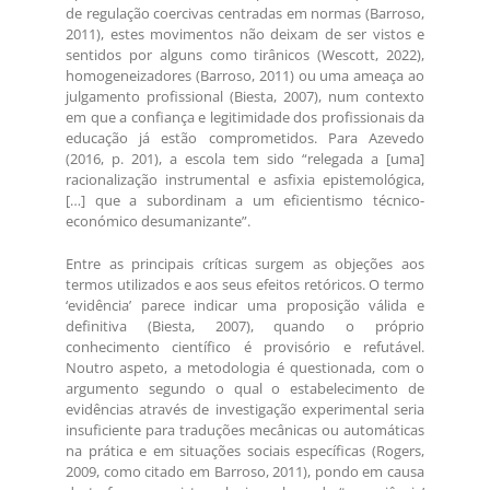
de regulação coercivas centradas em normas (Barroso,
2011), estes movimentos não deixam de ser vistos e
sentidos por alguns como tirânicos (Wescott, 2022),
homogeneizadores (Barroso, 2011) ou uma ameaça ao
julgamento profissional (Biesta, 2007), num contexto
em que a confiança e legitimidade dos profissionais da
educação já estão comprometidos. Para Azevedo
(2016, p. 201), a escola tem sido “relegada a [uma]
racionalização instrumental e asfixia epistemológica,
[…] que a subordinam a um eficientismo técnico-
económico desumanizante”.
Entre as principais críticas surgem as objeções aos
termos utilizados e aos seus efeitos retóricos. O termo
‘evidência’ parece indicar uma proposição válida e
definitiva (Biesta, 2007), quando o próprio
conhecimento científico é provisório e refutável.
Noutro aspeto, a metodologia é questionada, com o
argumento segundo o qual o estabelecimento de
evidências através de investigação experimental seria
insuficiente para traduções mecânicas ou automáticas
na prática e em situações sociais específicas (Rogers,
2009, como citado em Barroso, 2011), pondo em causa