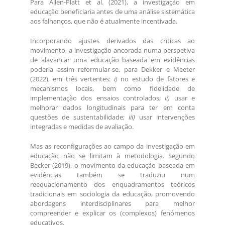
Para Allen-Platt et al. (2021), a investigação em
educação beneficiaria antes de uma análise sistemática
aos falhanços, que não é atualmente incentivada.
Incorporando ajustes derivados das críticas ao
movimento, a investigação ancorada numa perspetiva
de alavancar uma educação baseada em evidências
poderia assim reformular-se, para Dekker e Meeter
(2022), em três vertentes:
i)
no estudo de fatores e
mecanismos locais, bem como fidelidade de
implementação dos ensaios controlados;
ii)
usar e
melhorar dados longitudinais para ter em conta
questões de sustentabilidade;
iii)
usar intervenções
integradas e medidas de avaliação.
Mas as reconfigurações ao campo da investigação em
educação não se limitam à metodologia. Segundo
Becker (2019), o movimento da educação baseada em
evidências também se traduziu num
reequacionamento dos enquadramentos teóricos
tradicionais em sociologia da educação, promovendo
abordagens interdisciplinares para melhor
compreender e explicar os (complexos) fenómenos
educativos.