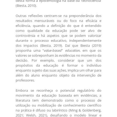
desta forma a epistemologia na base da ‘tecnociência’
(Biesta, 2010).
Outras reflexões centram-se na preponderância dos
resultados mensuráveis ou do foco na eficácia e
eficiência, quando a definição do que é entendido
como qualidade da educação pode ser alvo de
controvérsia e há aspetos que se podem valorizar
durante o processo educativo, independentemente
dos impactos (Biesta, 2019). Daí que Biesta (2019)
proponha uma “
value-based
”
education
, em que os
valores se sobreponham às evidências no momento da
decisão. Por exemplo, considerar que um dos
propósitos da educação é formar o indivíduo
enquanto sujeito das suas ações, implica um olhar para
além do aluno enquanto objeto da intervenção de
professores.
Embora se reconheça o potencial regulatório do
movimento da educação baseada em evidências, a
literatura tem demonstrado como o processo de
utilização ou mobilização de conhecimento científico
na prática é difuso ou labiríntico (Ming & Goldenberg,
2021; Welsh, 2021), desafiando o modelo linear e