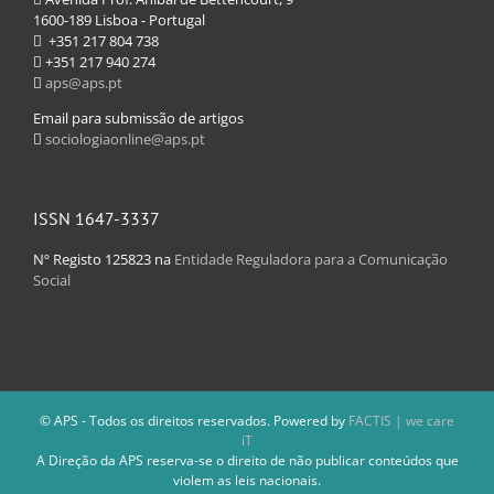
1600-189 Lisboa - Portugal
+351 217 804 738
+351 217 940 274
aps@aps.pt
Email para submissão de artigos
sociologiaonline@aps.pt
ISSN 1647-3337
Nº Registo 125823 na
Entidade Reguladora para a Comunicação
Social
© APS - Todos os direitos reservados. Powered by
FACTIS | we care
iT
A Direção da APS reserva-se o direito de não publicar conteúdos que
violem as leis nacionais.