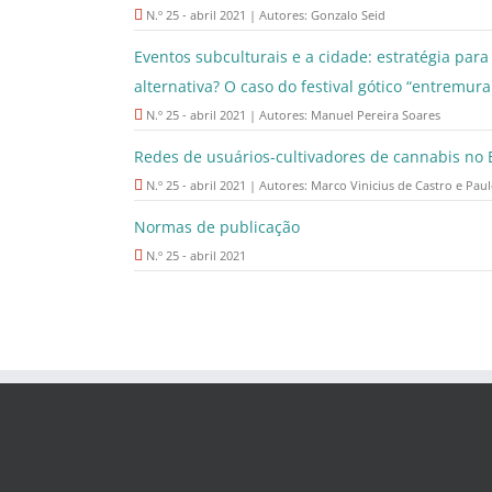
N.º 25 - abril 2021 | Autores: Gonzalo Seid
Eventos subculturais e a cidade: estratégia par
alternativa? O caso do festival gótico “entremura
N.º 25 - abril 2021 | Autores: Manuel Pereira Soares
Redes de usuários-cultivadores de cannabis no B
N.º 25 - abril 2021 | Autores: Marco Vinicius de Castro e Pau
Normas de publicação
N.º 25 - abril 2021