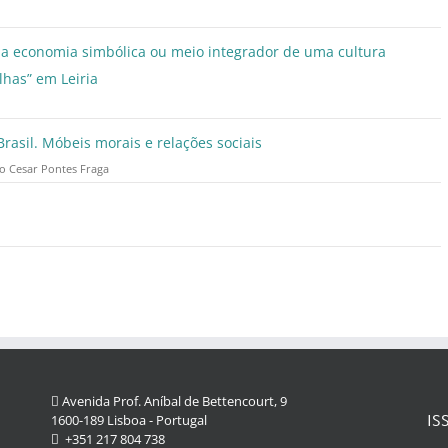
a a economia simbólica ou meio integrador de uma cultura
lhas” em Leiria
rasil. Móbeis morais e relações sociais
lo Cesar Pontes Fraga
Avenida Prof. Aníbal de Bettencourt, 9
IS
1600-189 Lisboa - Portugal
+351 217 804 738