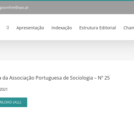
ogiaonline@aps.pt
Apresentação
Indexação
Estrutura Editorial
Cham
a da Associação Portuguesa de Sociologia – Nº 25
 2021
LOAD (ALL)