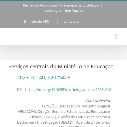
Skip
Revista da Associação Portuguesa de Sociologia
|
to
sociologiaonline@aps.pt
content
site da APS
contactos
Serviços centrais do Ministério de Educação
2025, n.º 40, e2025408
DOI:
https://doi.org/10.30553/sociologiaonline.2025.40.8
Patrícia Pereira
FUNÇÕES: Redação do rascunho original
AFILIAÇÃO: Direção-Geral de Estatísticas da Educação e
Ciência (DGEEC), Divisão de Estudos de Acesso a
Dados para Investigação (DEGADI). Avenida 24 de Julho,