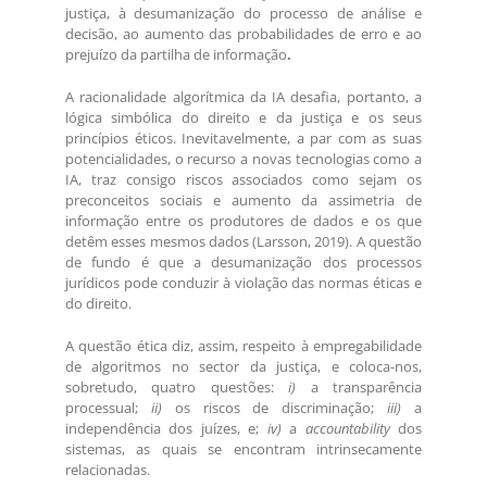
justiça, à desumanização do processo de análise e
decisão, ao aumento das probabilidades de erro e ao
prejuízo da partilha de informação
.
A racionalidade algorítmica da IA desafia, portanto, a
lógica simbólica do direito e da justiça e os seus
princípios éticos. Inevitavelmente, a par com as suas
potencialidades, o recurso a novas tecnologias como a
IA, traz consigo riscos associados como sejam os
preconceitos sociais e aumento da assimetria de
informação entre os produtores de dados e os que
detêm esses mesmos dados (Larsson, 2019). A questão
de fundo é que a desumanização dos processos
jurídicos pode conduzir à violação das normas éticas e
do direito.
A questão ética diz, assim, respeito à empregabilidade
de algoritmos no sector da justiça, e coloca-nos,
sobretudo, quatro questões:
i)
a transparência
processual;
ii)
os riscos de discriminação;
iii)
a
independência dos juízes, e;
iv)
a
accountability
dos
sistemas, as quais se encontram intrinsecamente
relacionadas.