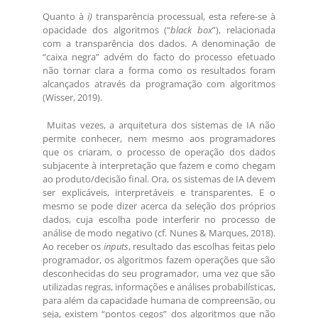
Quanto à
i)
transparência processual, esta refere-se à
opacidade dos algoritmos (“
black box
”), relacionada
com a transparência dos dados. A denominação de
“caixa negra” advém do facto do processo efetuado
não tornar clara a forma como os resultados foram
alcançados através da programação com algoritmos
(Wisser, 2019).
Muitas vezes, a arquitetura dos sistemas de IA não
permite conhecer, nem mesmo aos programadores
que os criaram, o processo de operação dos dados
subjacente à interpretação que fazem e como chegam
ao produto/decisão final. Ora, os sistemas de IA devem
ser explicáveis, interpretáveis e transparentes. E o
mesmo se pode dizer acerca da seleção dos próprios
dados, cuja escolha pode interferir no processo de
análise de modo negativo (cf. Nunes & Marques, 2018).
Ao receber os
inputs
, resultado das escolhas feitas pelo
programador, os algoritmos fazem operações que são
desconhecidas do seu programador, uma vez que são
utilizadas regras, informações e análises probabilísticas,
para além da capacidade humana de compreensão, ou
seja, existem “pontos cegos” dos algoritmos que não