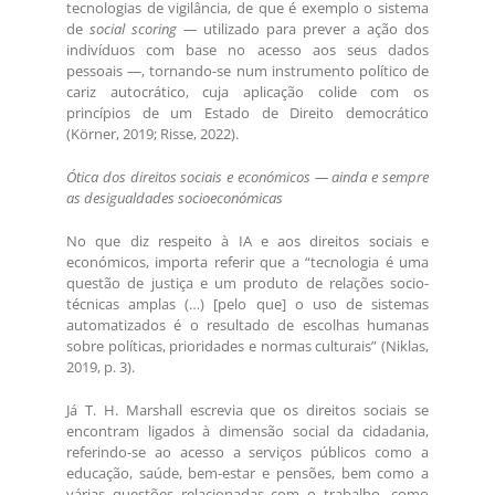
tecnologias de vigilância, de que é exemplo o sistema
de
social scoring —
utilizado para prever a ação dos
indivíduos com base no acesso aos seus dados
pessoais —, tornando-se num instrumento político de
cariz autocrático, cuja aplicação colide com os
princípios de um Estado de Direito democrático
(Körner, 2019; Risse, 2022).
Ótica dos direitos sociais e económicos — ainda e sempre
as desigualdades socioeconómicas
No que diz respeito à IA e aos direitos sociais e
económicos, importa referir que a “tecnologia é uma
questão de justiça e um produto de relações socio-
técnicas amplas (…) [pelo que] o uso de sistemas
automatizados é o resultado de escolhas humanas
sobre políticas, prioridades e normas culturais” (Niklas,
2019, p. 3).
Já T. H. Marshall escrevia que os direitos sociais se
encontram ligados à dimensão social da cidadania,
referindo-se ao acesso a serviços públicos como a
educação, saúde, bem-estar e pensões, bem como a
várias questões relacionadas com o trabalho, como