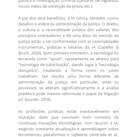
pública e investigação criminal (câmaras de vigilância,
novos meios de obtenção de prova, etc.).
A par dos seus benefícios, a IA coloca, também, novos
desafios à esfera da administração da justiça. O direito,
a cultura e a racionalidade jurídica dos valores, dos
princípios orientadores e de uma ética do sentido da
justiça estão a ser confrontadas com as racionalidades
instrumentais, práticas e binárias da IA (Capeller &
Bruch, 2020). Num primeiro momento, a tecnologia foi
encarada como “apoio”, rapidamente se alterou para
“tecnologia de substituição”, dando lugar à “tecnologia
disruptiva”, mudando a forma como os juízes
trabalham. Daí resulta uma forma diferente de
administração da justiça, em particular, onde os
processos se alteram significativamente e a análise
preditiva pode mesmo reformular o papel da litigação
(cf. Sourdin, 2018).
As profissões jurídicas estão inevitavelmente em
mutação, dado que convivem num contexto de
contínuas inovações tecnológicas, com recurso à IA,
exigindo constante atualização e aprendizagem sobre
ferramentas, plataformas e
softwares
(Andrade et al.,