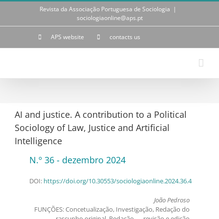
Skip
Revista da Associação Portuguesa de Sociologia
|
to
sociologiaonline@aps.pt
content
APS website
contacts us
AI and justice. A contribution to a Political
Sociology of Law, Justice and Artificial
Intelligence
N.º 36 - dezembro 2024
DOI:
https://doi.org/10.30553/sociologiaonline.2024.36.4
João Pedroso
FUNÇÕES: Concetualização, Investigação, Redação do
rascunho original, Redação — revisão e edição