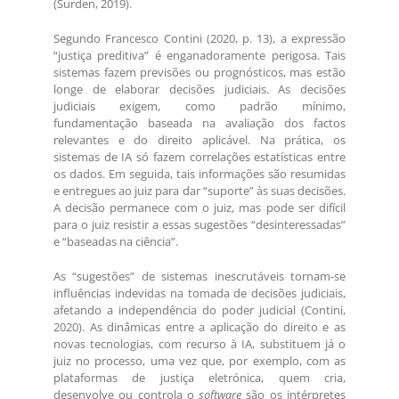
(Surden, 2019).
Segundo Francesco Contini (2020, p. 13), a expressão
“justiça preditiva” é enganadoramente perigosa. Tais
sistemas fazem previsões ou prognósticos, mas estão
longe de elaborar decisões judiciais. As decisões
judiciais exigem, como padrão mínimo,
fundamentação baseada na avaliação dos factos
relevantes e do direito aplicável. Na prática, os
sistemas de IA só fazem correlações estatísticas entre
os dados. Em seguida, tais informações são resumidas
e entregues ao juiz para dar “suporte” às suas decisões.
A decisão permanece com o juiz, mas pode ser difícil
para o juiz resistir a essas sugestões “desinteressadas”
e “baseadas na ciência”.
As “sugestões” de sistemas inescrutáveis tornam-se
influências indevidas na tomada de decisões judiciais,
afetando a independência do poder judicial (Contini,
2020). As dinâmicas entre a aplicação do direito e as
novas tecnologias, com recurso à IA, substituem já o
juiz no processo, uma vez que, por exemplo, com as
plataformas de justiça eletrónica, quem cria,
desenvolve ou controla o
software
são os intérpretes