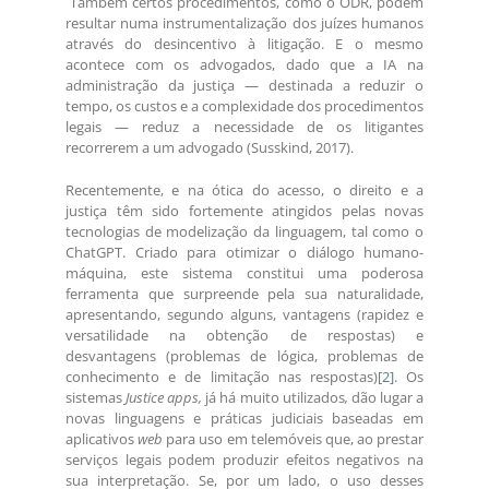
Também certos procedimentos, como o ODR, podem
resultar numa instrumentalização dos juízes humanos
através do desincentivo à litigação. E o mesmo
acontece com os advogados, dado que a IA na
administração da justiça — destinada a reduzir o
tempo, os custos e a complexidade dos procedimentos
legais — reduz a necessidade de os litigantes
recorrerem a um advogado (Susskind, 2017).
Recentemente, e na ótica do acesso, o direito e a
justiça têm sido fortemente atingidos pelas novas
tecnologias de modelização da linguagem, tal como o
ChatGPT. Criado para otimizar o diálogo humano-
máquina, este sistema constitui uma poderosa
ferramenta que surpreende pela sua naturalidade,
apresentando, segundo alguns, vantagens (rapidez e
versatilidade na obtenção de respostas) e
desvantagens (problemas de lógica, problemas de
conhecimento e de limitação nas respostas)
[2]
. Os
sistemas
Justice apps,
já há muito utilizados
,
dão lugar a
novas linguagens e práticas judiciais baseadas em
aplicativos
web
para uso em telemóveis que, ao prestar
serviços legais podem produzir efeitos negativos na
sua interpretação. Se, por um lado, o uso desses