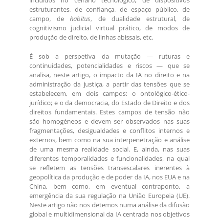
incluídos no cenário tecnológico, de dispositivos
estruturantes, de confiança, de espaço público, de
campo, de
habitus
, de dualidade estrutural, de
cognitivismo judicial virtual prático, de modos de
produção de direito, de linhas abissais, etc.
É sob a perspetiva da mutação — ruturas e
continuidades, potencialidades e riscos — que se
analisa, neste artigo, o impacto da IA no direito e na
administração da justiça, a partir das tensões que se
estabelecem, em dois campos: o ontológico-ético-
jurídico; e o da democracia, do Estado de Direito e dos
direitos fundamentais. Estes campos de tensão não
são homogéneos e devem ser observados nas suas
fragmentações, desigualdades e conflitos internos e
externos, bem como na sua interpenetração e análise
de uma mesma realidade social. E, ainda, nas suas
diferentes temporalidades e funcionalidades, na qual
se refletem as tensões transescalares inerentes à
geopolítica da produção e de poder da IA, nos EUA e na
China, bem como, em eventual contraponto, a
emergência da sua regulação na União Europeia (UE).
Neste artigo não nos detemos numa análise da difusão
global e multidimensional da IA centrada nos objetivos