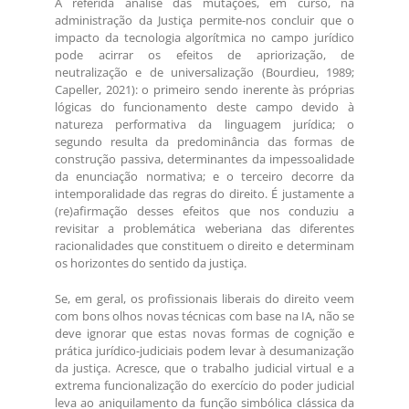
A referida análise das mutações, em curso, na
administração da Justiça permite-nos concluir que o
impacto da tecnologia algorítmica no campo jurídico
pode acirrar os efeitos de apriorização, de
neutralização e de universalização (Bourdieu, 1989;
Capeller, 2021): o primeiro sendo inerente às próprias
lógicas do funcionamento deste campo devido à
natureza performativa da linguagem jurídica; o
segundo resulta da predominância das formas de
construção passiva, determinantes da impessoalidade
da enunciação normativa; e o terceiro decorre da
intemporalidade das regras do direito. É justamente a
(re)afirmação desses efeitos que nos conduziu a
revisitar a problemática weberiana das diferentes
racionalidades que constituem o direito e determinam
os horizontes do sentido da justiça.
Se, em geral, os profissionais liberais do direito veem
com bons olhos novas técnicas com base na IA, não se
deve ignorar que estas novas formas de cognição e
prática jurídico-judiciais podem levar à desumanização
da justiça. Acresce, que o trabalho judicial virtual e a
extrema funcionalização do exercício do poder judicial
leva ao aniquilamento da função simbólica clássica da