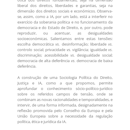
ótica dos direitos fundamentais, seja na dimensão
liberal dos direitos, liberdades e garantias, seja na
dimensão dos direitos sociais e económicos. Observa-
se, assim, como a IA, por um lado, está a interferir no
exercício da soberania política e no funcionamento da
democracia e do Estado de Direito, e, por outro, pode
reproduzir, ou acentuar, as desigualdades
socioeconómicas. Salientamos entre estas tensões:
escolha democrática
vs.
desinformação; liberdade
vs.
controlo social; privacidade
vs.
vigilância; igualdade
vs.
discriminação; acessibilidade
vs.
desigualdade social;
democracia de alta deferência
vs.
democracia de baixa
deferência.
A construção de uma Sociologia Política do Direito,
Justiça e IA, como a que propomos, permite
aprofundar o conhecimento sócio-político-jurídico
sobre os referidos campos de tensão, onde se
combinam as novas racionalidades e temporalidades, e
intervir, de uma forma informada, designadamente na
reflexão promovida pelo Conselho da Europa e pela
União Europeia sobre a necessidade da regulação
política, ética e jurídica da IA.