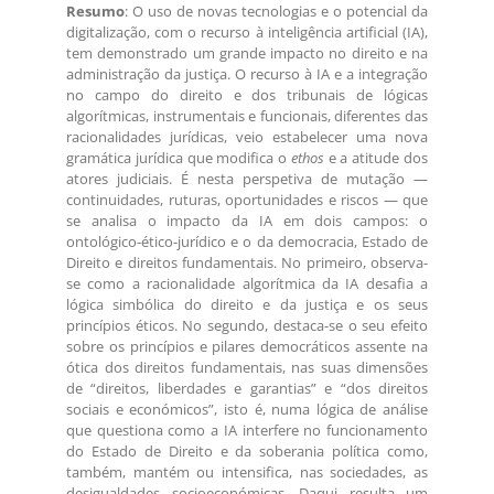
Resumo
: O uso de novas tecnologias e o potencial da
digitalização, com o recurso à inteligência artificial (IA),
tem demonstrado um grande impacto no direito e na
administração da justiça. O recurso à IA e a integração
no campo do direito e dos tribunais de lógicas
algorítmicas, instrumentais e funcionais, diferentes das
racionalidades jurídicas, veio estabelecer uma nova
gramática jurídica que modifica o
ethos
e a atitude dos
atores judiciais. É nesta perspetiva de mutação —
continuidades, ruturas, oportunidades e riscos — que
se analisa o impacto da IA em dois campos: o
ontológico-ético-jurídico e o da democracia, Estado de
Direito e direitos fundamentais. No primeiro, observa-
se como a racionalidade algorítmica da IA desafia a
lógica simbólica do direito e da justiça e os seus
princípios éticos. No segundo, destaca-se o seu efeito
sobre os princípios e pilares democráticos assente na
ótica dos direitos fundamentais, nas suas dimensões
de “direitos, liberdades e garantias” e “dos direitos
sociais e económicos”, isto é, numa lógica de análise
que questiona como a IA interfere no funcionamento
do Estado de Direito e da soberania política como,
também, mantém ou intensifica, nas sociedades, as
desigualdades socioeconómicas. Daqui resulta um