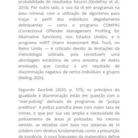
probabilidade de resultados futuros (Godefroy et al.,
2019). Por outro lado, o uso da IA em programas na
área criminal, com a utilização de algoritmos para
traçar o perfil dos indivíduos alegadamente
delinquentes — como o programa COMPAS
(Correctional Offender Management Profiling for
Alternative Sanctions), nos Estados Unidos, e o
programa HART (Harm Assessment Risk Tool), no
Reino Unido — é criticado devido às limitações da
metodologia utilizada, pois constituem uma
abordagem estatística de uma amostra de dados
enviesada, que conduz a um resultado de
discriminação negativa de certos indivíduos e grupos
(Reiling, 2020).
Segundo Završnik (2020, p. 575), os princípios da
igualdade e discriminação estão em questão com o
“
over-policing
” derivado de programas de “justiça
preditiva”. A polícia patrulha áreas com maior taxa de
crimes, o que por sua vez amplia a necessidade de
policiamento de áreas já policiadas. No mesmo
sentido, as decisões com base nos sistemas de IA
colidem com direitos fundamentais, como a presunção
de inocência. A nova linguagem da matemática define