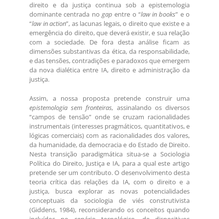
direito e da justiça continua sob a epistemologia
dominante centrada no
gap
entre o “
law in books
” e o
“
law in action
”, as lacunas legais, o direito que existe e a
emergência do direito, que deverá existir, e sua relação
com a sociedade. De fora desta análise ficam as
dimensões substantivas da ética, da responsabilidade,
e das tensões, contradições e paradoxos que emergem
da nova dialética entre IA, direito e administração da
justiça.
Assim, a nossa proposta pretende construir uma
epistemologia sem fronteiras,
assinalando os diversos
“campos de tensão” onde se cruzam racionalidades
instrumentais (interesses pragmáticos, quantitativos, e
lógicas comerciais) com as racionalidades dos valores,
da humanidade, da democracia e do Estado de Direito.
Nesta transição paradigmática situa-se a Sociologia
Política do Direito, Justiça e IA, para a qual este artigo
pretende ser um contributo. O desenvolvimento desta
teoria crítica das relações da IA, com o direito e a
justiça, busca explorar as novas potencialidades
conceptuais da sociologia de viés construtivista
(Giddens, 1984), reconsiderando os conceitos quando