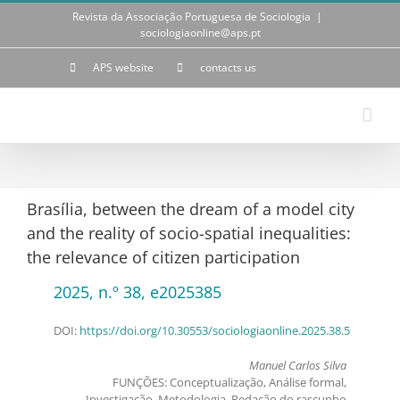
Skip
Revista da Associação Portuguesa de Sociologia
|
to
sociologiaonline@aps.pt
content
APS website
contacts us
Brasília, between the dream of a model city
and the reality of socio-spatial inequalities:
the relevance of citizen participation
2025, n.º 38, e2025385
DOI:
https://doi.org/10.30553/sociologiaonline.2025.38.5
Manuel Carlos Silva
FUNÇÕES: Conceptualização, Análise formal,
Investigação, Metodologia, Redação do rascunho