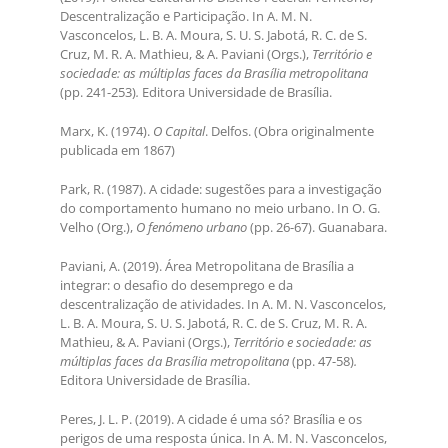
Descentralização e Participação. In A. M. N.
Vasconcelos, L. B. A. Moura, S. U. S. Jabotá, R. C. de S.
Cruz, M. R. A. Mathieu, & A. Paviani (Orgs.),
Território e
sociedade: as múltiplas faces da Brasília metropolitana
(pp. 241-253)
.
Editora Universidade de Brasília.
Marx, K. (1974).
O Capital
. Delfos. (Obra originalmente
publicada em 1867)
Park, R. (1987). A cidade: sugestões para a investigação
do comportamento humano no meio urbano. In O. G.
Velho (Org.),
O fenómeno urbano
(pp. 26-67). Guanabara.
Paviani, A. (2019). Área Metropolitana de Brasília a
integrar: o desafio do desemprego e da
descentralização de atividades. In A. M. N. Vasconcelos,
L. B. A. Moura, S. U. S. Jabotá, R. C. de S. Cruz, M. R. A.
Mathieu, & A. Paviani (Orgs.),
Território e sociedade: as
múltiplas faces da Brasília metropolitana
(pp. 47-58)
.
Editora Universidade de Brasília.
Peres, J. L. P. (2019). A cidade é uma só? Brasília e os
perigos de uma resposta única. In A. M. N. Vasconcelos,