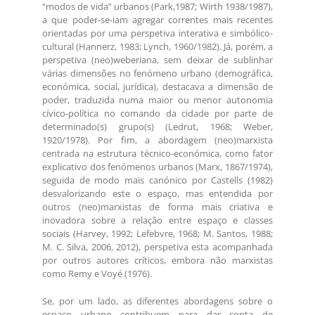
“modos de vida” urbanos (Park,1987; Wirth 1938/1987),
a que poder-se-iam agregar correntes mais recentes
orientadas por uma perspetiva interativa e simbólico-
cultural (Hannerz, 1983; Lynch, 1960/1982). Já, porém, a
perspetiva (neo)weberiana, sem deixar de sublinhar
várias dimensões no fenómeno urbano (demográfica,
económica, social, jurídica), destacava a dimensão de
poder, traduzida numa maior ou menor autonomia
cívico-política no comando da cidade por parte de
determinado(s) grupo(s) (Ledrut, 1968; Weber,
1920/1978). Por fim, a abordagem (neo)marxista
centrada na estrutura técnico-económica, como fator
explicativo dos fenómenos urbanos (Marx, 1867/1974),
seguida de modo mais canónico por Castells (1982)
desvalorizando este o espaço, mas entendida por
outros (neo)marxistas de forma mais criativa e
inovadora sobre a relação entre espaço e classes
sociais (Harvey, 1992; Lefebvre, 1968; M. Santos, 1988;
M. C. Silva, 2006, 2012), perspetiva esta acompanhada
por outros autores críticos, embora não marxistas
como Remy e Voyé (1976).
Se, por um lado, as diferentes abordagens sobre o
espaço urbano contribuem para dar conta de