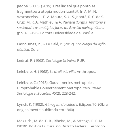
Jatobá, S. U. S. (2019). Brasília: até que ponto se
fragmentou a utopia modernizante?. In A. M. N.
Vasconcelos, L. B. A. Moura, S. U. S. Jabotá, R. C. de S.
Cruz, M. R. A. Mathieu, & A. Paviani (Orgs.),
Território e
sociedade: as múltiplas faces da Brasília metropolitana
(pp. 183-196). Editora Universidade de Brasília.
Lascoumes, P., & Le Galé, P. (2012).
Sociologia da Ação
pública
. Dufal.
Ledrut, R. (1968).
Sociologie Urbaine.
PUF.
Lefebvre, H. (1968).
Le droit à la ville.
Anthropos.
Lefébvre, C. (2013). Gouverner les metrópoles.
L’improbable Gouvernement Metropolitain.
Revue
Sociologie et Sociétés
,
45
(2), 223-242.
Lynch, K. (1982).
A imagem da cidade
. Edições 70. (Obra
originalmente publicada em 1960)
Makiuchi, M. de. F. R., Ribeiro, M., & Arteaga, P. E. M.
(2019). Política Cultural no Distrito Federal: Território,