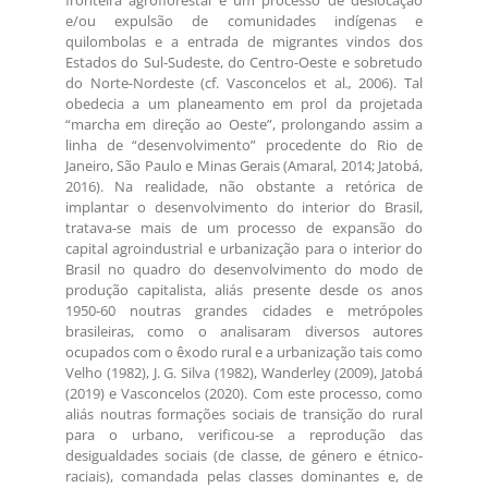
fronteira agroflorestal e um processo de deslocação
e/ou expulsão de comunidades indígenas e
quilombolas e a entrada de migrantes vindos dos
Estados do Sul-Sudeste, do Centro-Oeste e sobretudo
do Norte-Nordeste (cf. Vasconcelos et al
.,
2006). Tal
obedecia a um planeamento em prol da projetada
“marcha em direção ao Oeste”, prolongando assim a
linha de “desenvolvimento” procedente do Rio de
Janeiro, São Paulo e Minas Gerais (Amaral, 2014; Jatobá,
2016). Na realidade, não obstante a retórica de
implantar o desenvolvimento do interior do Brasil,
tratava-se mais de um processo de expansão do
capital agroindustrial e urbanização para o interior do
Brasil no quadro do desenvolvimento do modo de
produção capitalista, aliás presente desde os anos
1950-60 noutras grandes cidades e metrópoles
brasileiras, como o analisaram diversos autores
ocupados com o êxodo rural e a urbanização tais como
Velho (1982), J. G. Silva (1982), Wanderley (2009), Jatobá
(2019) e Vasconcelos (2020). Com este processo, como
aliás noutras formações sociais de transição do rural
para o urbano, verificou-se a reprodução das
desigualdades sociais (de classe, de género e étnico-
raciais), comandada pelas classes dominantes e, de