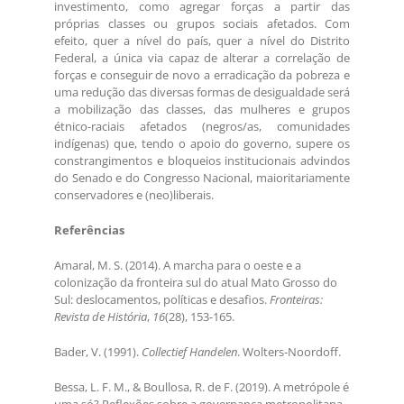
investimento, como agregar forças a partir das
próprias classes ou grupos sociais afetados. Com
efeito, quer a nível do país, quer a nível do Distrito
Federal, a única via capaz de alterar a correlação de
forças e conseguir de novo a erradicação da pobreza e
uma redução das diversas formas de desigualdade será
a mobilização das classes, das mulheres e grupos
étnico-raciais afetados (negros/as, comunidades
indígenas) que, tendo o apoio do governo, supere os
constrangimentos e bloqueios institucionais advindos
do Senado e do Congresso Nacional, maioritariamente
conservadores e (neo)liberais.
Referências
Amaral, M. S. (2014). A marcha para o oeste e a
colonização da fronteira sul do atual Mato Grosso do
Sul: deslocamentos, políticas e desafios.
Fronteiras:
Revista de História
,
16
(28), 153-165.
Bader, V. (1991).
Collectief Handelen
. Wolters-Noordoff.
Bessa, L. F. M., & Boullosa, R. de F. (2019). A metrópole é