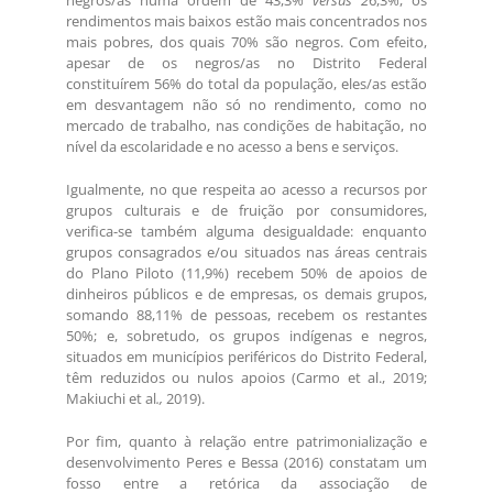
negros/as numa ordem de 43,3%
versus 2
6,3%, os
rendimentos mais baixos estão mais concentrados nos
mais pobres, dos quais 70% são negros. Com efeito,
apesar de os negros/as no Distrito Federal
constituírem 56% do total da população, eles/as estão
em desvantagem não só no rendimento, como no
mercado de trabalho, nas condições de habitação, no
nível da escolaridade e no acesso a bens e serviços.
Igualmente, no que respeita ao acesso a recursos por
grupos culturais e de fruição por consumidores,
verifica-se também alguma desigualdade: enquanto
grupos consagrados e/ou situados nas áreas centrais
do Plano Piloto (11,9%) recebem 50% de apoios de
dinheiros públicos e de empresas, os demais grupos,
somando 88,11% de pessoas, recebem os restantes
50%; e, sobretudo, os grupos indígenas e negros,
situados em municípios periféricos do Distrito Federal,
têm reduzidos ou nulos apoios (Carmo et al., 2019;
Makiuchi et al
.,
2019).
Por fim, quanto à relação entre patrimonialização e
desenvolvimento Peres e Bessa (2016) constatam um
fosso entre a retórica da associação de