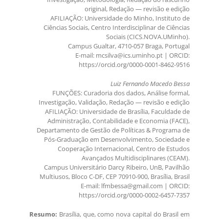
original, Redação — revisão e edição
AFILIAÇÃO: Universidade do Minho, Instituto de
Ciências Sociais, Centro Interdisciplinar de Ciências
Sociais (CICS.NOVA.UMinho).
Campus Gualtar, 4710-057 Braga, Portugal
E-mail: mcsilva@ics.uminho.pt | ORCID:
https://orcid.org/0000-0001-8462-9516
Luiz Fernando Macedo Bessa
FUNÇÕES: Curadoria dos dados, Análise formal,
Investigação, Validação, Redação — revisão e edição
AFILIAÇÃO: Universidade de Brasília, Faculdade de
Administração, Contabilidade e Economia (FACE),
Departamento de Gestão de Políticas & Programa de
Pós-Graduação em Desenvolvimento, Sociedade e
Cooperação Internacional, Centro de Estudos
Avançados Multidisciplinares (CEAM).
Campus Universitário Darcy Ribeiro, UnB, Pavilhão
Multiusos, Bloco C-DF, CEP 70910-900, Brasília, Brasil
E-mail: lfmbessa@gmail.com | ORCID:
https://orcid.org/0000-0002-6457-7357
Resumo:
Brasília, que, como nova capital do Brasil em