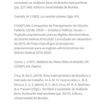
sociedade: as múltiplas faces da Brasília metropolitana
(pp. 227-240)
.
Editora Universidade de Brasília.
Castells, M. (1982).
La cuestión urbana
. Siglo XXI.
CODEPLAN, Companhia de Planejamento do Distrito
Federal. (2018).
IPEDF — Estudos e Políticas Sociais —
Projeções populacionais para as Regiões Administrativas
do Distrito Federal 2010-2020.
Consultado em dezembro
de 2019, de https://ipe.df.gov.br/projecoes-
populacionais-para-as-regioes-administrativas-do-
distrito-federal-2010-2020/
Costa, L. (1991).
Relatório do Plano Piloto de Brasília.
DF;
CODEPLAN; Depha.
Cruz, B. de O. (2019). Área metropolitana de Brasília e o
mercado de trabalho. In A. M. N. Vasconcelos, L. B. A.
Moura, S. U. S. Jabotá, R. C. de S. Cruz, M. R. A. Mathieu,
& A. Paviani (Orgs.),
Território e sociedade: as múltiplas
faces da Brasília metropolitana
(pp. 59-72). Editora
Universidade de Brasília.