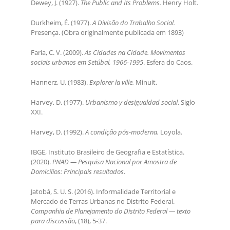
Dewey, J. (1927).
The Public and Its Problems.
Henry Holt.
Durkheim, É. (1977).
A Divisão do Trabalho Social.
Presença. (Obra originalmente publicada em 1893)
Faria, C. V. (2009).
As Cidades na Cidade. Movimentos
sociais urbanos em Setúbal, 1966-1995
. Esfera do Caos.
Hannerz, U. (1983).
Explorer la ville.
Minuit.
Harvey, D. (1977).
Urbanismo y desigualdad social
. Siglo
XXI.
Harvey, D. (1992).
A condição pós-moderna.
Loyola.
IBGE, Instituto Brasileiro de Geografia e Estatística.
(2020).
PNAD — Pesquisa Nacional por Amostra de
Domicílios: Principais resultados
.
Jatobá, S. U. S. (2016). Informalidade Territorial e
Mercado de Terras Urbanas no Distrito Federal.
Companhia de Planejamento do Distrito Federal — texto
para discussão
, (18), 5-37.