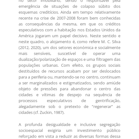
no setor imobiliário, sendo o responsável pela
emergência de situações de colapso súbito dos
esquemas creditícios. Ainda em tempo relativamente
recente na crise de 2007-2008 foram bem conhecidas
as consequências da mesma, em que os créditos
especulativos com a habitação nos Estados Unidos da
América jogaram um papel decisivo. Neste sentido e
neste quadro, o alojamento é, como refere M. C. Silva
(2012, 2020), um dos setores económica e socialmente
mais sensíveis, suscetível de operar uma
dualização/polarização de espaços e uma filtragem das
populações urbanas. Com efeito, os grupos sociais
destituídos de recursos acabam por ser deslocados
para a periferia ou, mantendo-se no centro, continuam
a ser marginalizados e estigmatizados, sendo amiúde
objeto de pressões para abandonar o centro das
cidades e vítimas de despejo na sequência de
processos especulativos de gentrificação,
alegadamente sob o pretexto de “regenerar” as
cidades (cf. Zuckin, 1987).
A profunda desigualdade e inclusive segregação
socioespacial exigiria um investimento público
reforçado em vista a reduzir as diversas formas dessa