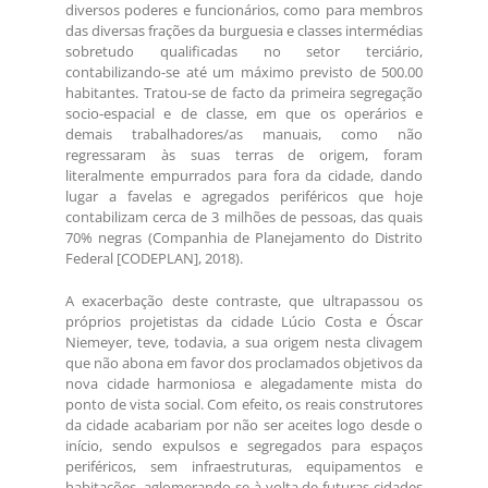
diversos poderes e funcionários, como para membros
das diversas frações da burguesia e classes intermédias
sobretudo qualificadas no setor terciário,
contabilizando-se até um máximo previsto de 500.00
habitantes. Tratou-se de facto da primeira segregação
socio-espacial e de classe, em que os operários e
demais trabalhadores/as manuais, como não
regressaram às suas terras de origem, foram
literalmente empurrados para fora da cidade, dando
lugar a favelas e agregados periféricos que hoje
contabilizam cerca de 3 milhões de pessoas, das quais
70% negras (Companhia de Planejamento do Distrito
Federal [CODEPLAN], 2018).
A exacerbação deste contraste, que ultrapassou os
próprios projetistas da cidade Lúcio Costa e Óscar
Niemeyer, teve, todavia, a sua origem nesta clivagem
que não abona em favor dos proclamados objetivos da
nova cidade harmoniosa e alegadamente mista do
ponto de vista social. Com efeito, os reais construtores
da cidade acabariam por não ser aceites logo desde o
início, sendo expulsos e segregados para espaços
periféricos, sem infraestruturas, equipamentos e
habitações, aglomerando-se à volta de futuras cidades