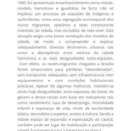
1960, foi apresentada encantatoriamente como cidade-
modelo, harmónica e igualitária, de facto não só
implicou um processo de expulsão de indígenas e
quilombolas, como uma segregação socioespacial dos
novos migrantes, operários e reais construtores
materiais da cidade, mas excluídos de nela viver. Esta
situação exigiu uma breve revisitação dos modelos de
cidade, de modo a compreender e explicar
adequadamente diversos fenómenos urbanos tais
como a discrepância entre retórica da cidade
harmónica e as reais desigualdades socio-espaciais.
Com efeito, os recém-migrantes chegados a Brasília
foram empurrados para periferias “desordenadas”,
sem transportes adequados, sem infraestruturas nem
equipamentos e com condições habitacionais
precárias. Apesar de algumas melhorias, mantêm-se
ainda hoje desigualdades socio-espaciais, de classe, de
género e étnico-raciais com base em indicadores tais
como rendimento, taxa de desemprego, mortalidade
infantil e esperança de vida, níveis de escolaridade
básica, secundária e superior, acesso a cultura. Sendo a
cidade espaço de expansão e especulação do capital,
também pode ser lugar de mobilização e participação
cidadã, fundamental para a necessária mudança.