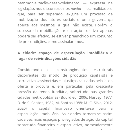
patrimonialização-desenvolvimento — expressa na
legislação, nos discursos e nos
media
— e a realidade, o
que, para ser superado, exigiria um processo de
mobilização dos atores sociais e uma governança
aberta aos mesmos, a qual não existe. Porém, o
sucesso da mobilização e da ação coletiva apenas
poderá ser efetivo, se estiver preenchido um conjunto
de precondições, como assinalaremos.
A cidade: espaço de especulação imobiliária e
lugar de reivindicações cidadãs
Considerando os constrangimentos estruturais
decorrentes do modo de produção capitalista e
correlativas assimetrias e injustiças causadas pela lei da
oferta e procura e, em particular, pela crescente
pressão da renda fundiária, sobretudo nas grandes
cidades metropolitanas (Bourdieu, 2006; Harvey, 1977;
B. de S. Santos, 1982; M. Santos 1988; M. C. Silva, 2012,
2020), o capital financeiro orienta-se para a
especulação imobiliária. As cidades tornam-se assim
cada vez mais espaços privilegiados de ação do capital
sobretudo financeiro e especulativo, nomeadamente