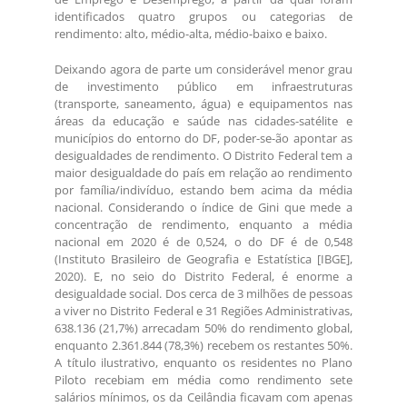
identificados quatro grupos ou categorias de
rendimento: alto, médio-alta, médio-baixo e baixo.
Deixando agora de parte um considerável menor grau
de investimento público em infraestruturas
(transporte, saneamento, água) e equipamentos nas
áreas da educação e saúde nas cidades-satélite e
municípios do entorno do DF, poder-se-ão apontar as
desigualdades de rendimento. O Distrito Federal tem a
maior desigualdade do país em relação ao rendimento
por família/indivíduo, estando bem acima da média
nacional. Considerando o índice de Gini que mede a
concentração de rendimento, enquanto a média
nacional em 2020 é de 0,524, o do DF é de 0,548
(Instituto Brasileiro de Geografia e Estatística [IBGE],
2020). E, no seio do Distrito Federal, é enorme a
desigualdade social. Dos cerca de 3 milhões de pessoas
a viver no Distrito Federal e 31 Regiões Administrativas,
638.136 (21,7%) arrecadam 50% do rendimento global,
enquanto 2.361.844 (78,3%) recebem os restantes 50%.
A título ilustrativo, enquanto os residentes no Plano
Piloto recebiam em média como rendimento sete
salários mínimos, os da Ceilândia ficavam com apenas