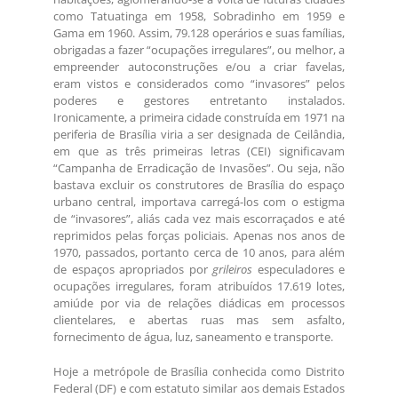
como Tatuatinga em 1958, Sobradinho em 1959 e
Gama em 1960. Assim, 79.128 operários e suas famílias,
obrigadas a fazer “ocupações irregulares”, ou melhor, a
empreender autoconstruções e/ou a criar favelas,
eram vistos e considerados como “invasores” pelos
poderes e gestores entretanto instalados.
Ironicamente, a primeira cidade construída em 1971 na
periferia de Brasília viria a ser designada de Ceilândia,
em que as três primeiras letras (CEI) significavam
“Campanha de Erradicação de Invasões”. Ou seja, não
bastava excluir os construtores de Brasília do espaço
urbano central, importava carregá-los com o estigma
de “invasores”, aliás cada vez mais escorraçados e até
reprimidos pelas forças policiais. Apenas nos anos de
1970, passados, portanto cerca de 10 anos, para além
de espaços apropriados por
grileiros
especuladores e
ocupações irregulares, foram atribuídos 17.619 lotes,
amiúde por via de relações diádicas em processos
clientelares, e abertas ruas mas sem asfalto,
fornecimento de água, luz, saneamento e transporte.
Hoje a metrópole de Brasília conhecida como Distrito
Federal (DF) e com estatuto similar aos demais Estados