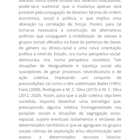
aferidas numa breve síntese dos diversos indicadores,
poder-se-á sustentar que a mudança apenas será
possível pela conjugação de diversos fatores de ordem
económica, social e política, o que implica uma
alteração na correlação de forças. Porém, para tal
torna-se necessária a construção de alternativas
políticas que conjuguem a mobilização de classes e
grupos sociais afetados na base da pertença de classe,
de género ou étnico-racial e uma nova orientação
política a nível do Estado, ora numa perspetiva social-
democrata, ora numa perspetiva socialista. Tais
situações de desigualdade e injustiça social são
susceptíveis de gerar processos reivindicativos e de
ação coletiva, implicando um conjunto de
precondições, tal como o têm sublinhado Bader (1991),
Faria (2009), Rodrigues e M. C. Silva (2015) e M. C. Silva
(2012, 2020). Assim, para que a ação coletiva seja bem
sucedida, importa desenhar uma estratégia que,
pressupondo alguma relativa homogeneidade nas
posições sociais e situações de segregação socio-
espacial, supere eventuais isolamentos e enclaves de
determinados territórios e que se agreguem os grupos
sociais vítimas de exploração e/ou discriminação sem
acesso a determinados recursos básicos: