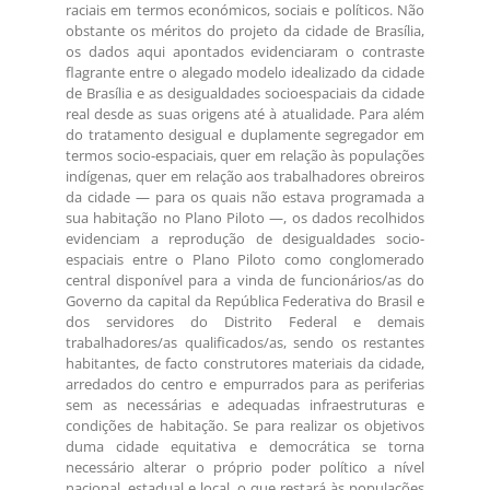
raciais em termos económicos, sociais e políticos. Não
obstante os méritos do projeto da cidade de Brasília,
os dados aqui apontados evidenciaram o contraste
flagrante entre o alegado modelo idealizado da cidade
de Brasília e as desigualdades socioespaciais da cidade
real desde as suas origens até à atualidade. Para além
do tratamento desigual e duplamente segregador em
termos socio-espaciais, quer em relação às populações
indígenas, quer em relação aos trabalhadores obreiros
da cidade — para os quais não estava programada a
sua habitação no Plano Piloto —, os dados recolhidos
evidenciam a reprodução de desigualdades socio-
espaciais entre o Plano Piloto como conglomerado
central disponível para a vinda de funcionários/as do
Governo da capital da República Federativa do Brasil e
dos servidores do Distrito Federal e demais
trabalhadores/as qualificados/as, sendo os restantes
habitantes, de facto construtores materiais da cidade,
arredados do centro e empurrados para as periferias
sem as necessárias e adequadas infraestruturas e
condições de habitação. Se para realizar os objetivos
duma cidade equitativa e democrática se torna
necessário alterar o próprio poder político a nível
nacional, estadual e local, o que restará às populações