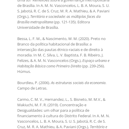
uma só? Reflexões sobre a governança metropolitana
de Brasília. In A. M. N. Vasconcelos, L. B. A. Moura, S. U.
S. Jabotá, R. C. de S. Cruz, M. R. A. Mathieu, & A. Paviani
(Orgs.),
Território e sociedade: as múltiplas faces da
Brasília metropolitana
(pp. 121-135). Editora
Universidade de Brasília.
Bessa, L. F. M., & Nascimento, W. M. (2020). Preto no
Branco da política habitacional de Brasília: a
intersecção das pautas étnico-raciais e de direito à
moradia. In M. C. Silva, L. V. Baptista, F. B. Ribeiro, J.
Felizes, & A. M. N. Vasconcelos (Orgs.),
Espaço urbano e
Habitação Básica como Primeiro Direito
(pp. 239-256).
Húmus.
Bourdieu, P. (2006).
As estruturas sociais da economia
.
Campo de Letras.
Carmo, C. M. V., Hernandez, L., S. Bisneto, M. M.V., &
Makiuchi, M. F. R. (2019). Concentração e
Desigualdades: um olhar para a política de
financiamento à cultura do Distrito Federal. In A. M. N.
Vasconcelos, L. B. A. Moura, S. U. S. Jabotá, R. C. de S.
Cruz, M. R. A. Mathieu, & A. Paviani (Orgs.),
Território e