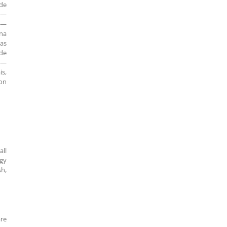
 de
s —
 —
ana
ias
de
e —
is,
ion
all
ogy
sh,
are