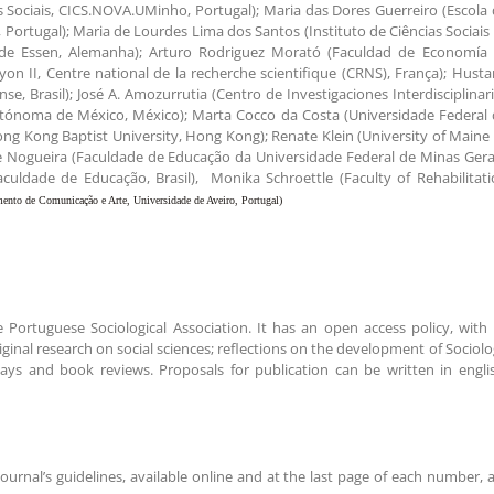
as Sociais, CICS.NOVA.UMinho, Portugal); Maria das Dores Guerreiro (Escola
a, Portugal); Maria de Lourdes Lima dos Santos (Instituto de Ciências Sociai
ade de Essen, Alemanha); Arturo Rodriguez Morató (Faculdad de Economía
yon II, Centre national de la recherche scientifique (CRNS), França); Hust
 Brasil); José A. Amozurrutia (Centro de Investigaciones Interdisciplinar
tónoma de México, México); Marta Cocco da Costa (Universidade Federal 
ong Kong Baptist University, Hong Kong); Renate Klein (University of Main
 Nogueira (Faculdade de Educação da Universidade Federal de Minas Gera
culdade de Educação, Brasil), Monika Schroettle (Faculty of Rehabilitat
mento de Comunicação e Arte, Universidade de Aveiro, Portugal)
e Portuguese Sociological Association. It has an open access policy, with 
original research on social sciences; reflections on the development of Sociol
ays and book reviews. Proposals for publication can be written in engli
ournal’s guidelines, available online and at the last page of each number, 