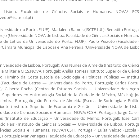
e Lisboa, Faculdade de Ciências Sociais e Humanas, NOVA/ FCS
vedo@iscte-iul.pt)
Universidade do Porto, FLUP); Madalena Ramos (ISCTE-IUL); Benedita Portuga
erejo (Universidade NOVA de Lisboa, Faculdade de Ciências Sociais e Human
de de Letras da Universidade do Porto, FLUP); Paulo Peixoto (Faculdade 
(Câmara Municipal de Lisboa) e Ana Ferreira (Universidade NOVA de Lisb
Universidade de Lisboa, Portugal); Ana Nunes de Almeida (Instituto de Ciênc
 Militar e CICS.NOVA, Portugal); Anália Torres (Instituto Superior de Ciênc
io Firmino da Costa (Escola de Sociologia e Políticas Públicas — Instit
s (Faculdade de Letras — Universidade do Porto, Portugal); Carlos Fort
); Gilberta Rocha (Centro de Estudos Sociais — Universidade dos Açore
s Superiores en Antropología Social de la Ciudade de México, México); J
bra, Portugal); João Ferreira de Almeida (Escola de Sociologia e Políti
Peixoto (Instituto Superior de Economia e Gestão — Universidade de Lisb
uldade de Ciências Sociais e Humanas, NOVA/FCSH, Portugal); Jorge Calei
res (Instituto de Educação – Universidade do Minho, Portugal); José Car
do Pais (Instituto de Ciências Sociais — Universidade de Lisboa, Portuga
ências Sociais e Humanas, NOVA/FCSH, Portugal); Luísa Veloso (Escola 
boa, Portugal); Mar Venegas (Faculdade de Educação – Universidade de Grana