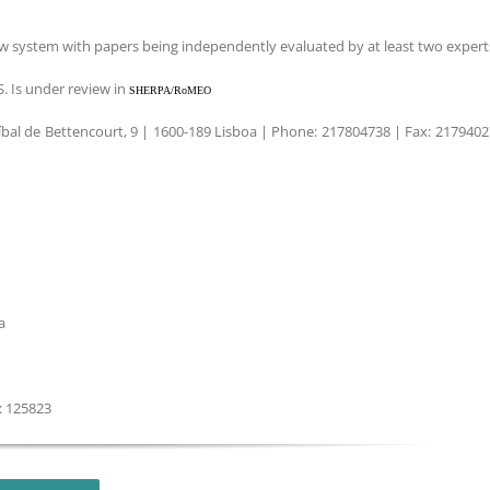
ew system with papers being independently evaluated by at least two expert
S. Is under review in
SHERPA/RoMEO
íbal de Bettencourt, 9 | 1600-189 Lisboa | Phone: 217804738 | Fax: 217940
a
: 125823