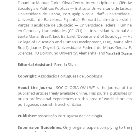
Espanha); Manuel Carlos Silva (Centro Interdisciplinar de Ciênci
Sociologia e Políticas Públicas — Instituto Universitário de Lisbo
Universidade de Lisboa, Portugal); Nicolle Pfaff (Universid
Universitat de Barcelona, Espanha); Bernard Lahire (Université L
Vargas (Faculdade de Educação — Universidade Federal Fluminense,
en Ciencias y Humanidades (CEIICH) — Universidad Nacional Au
Santa Maria, Brasil); Jack Barbalet (Department of Sociology — H
College of Education and Human Development, EUA); Maria Alice
Brasil); Juarez Dayrell
(Universidade Federal de Minas Gerais, Fa
Sciences, TU Dortmund University, Alemanha) and
Vania Baldi (Departa
Editorial Assistant
: Brenda Silva
Copyright
: Associação Portuguesa de Sociologia
About the Journal
: SOCIOLOGIA
ON LINE
is the journal of th
published articles freely available online. This journal publishes 
or on professional experiences on this area of work; short ess
portuguese, spanish, french or italian
Publisher
: Associação Portuguesa de Sociologia
Submission Guidelines
:
Only original papers complying to the j