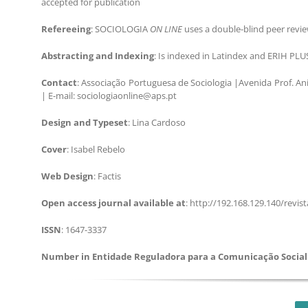
accepted for publication
Refereeing
: SOCIOLOGIA
ON LINE
uses a double-blind peer revi
Abstracting and Indexing
: Is indexed in Latindex and ERIH PLU
Contact
: Associação Portuguesa de Sociologia |Avenida Prof. An
| E-mail: sociologiaonline@aps.pt
Design and Typeset
: Lina Cardoso
Cover
: Isabel Rebelo
Web Design
: Factis
Open access journal available at
: http://192.168.129.140/revist
ISSN
: 1647-3337
Number in Entidade Reguladora para a Comunicação Social