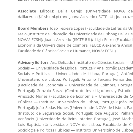
Associate Editors
: Dalila Cerejo (Universidade NOVA d
dalilacerejo@fcsh.unl.pt) and Joana Azevedo (ISCTE-IUL; joana.aze
Board Members
: João Teixeira Lopes (Faculdade de Letras da 
Melo (Instituto da Educação da Universidade de Lisboa); Dalila C
NOVA/ FCSH); Joana Azevedo (ISCTE-IUL); Lígia Ferro (Faculda
Economia da Universidade de Coimbra, FEUC); Alexandra Aníbal 
Faculdade de Ciências Sociais e Humanas, NOVA/ FCSH)
Advisory Editors
: Ana Delicado (Instituto de Ciências Sociais — 
Sociais — Universidade de Lisboa, Portugal); Ana Romão (Academia
Sociais e Políticas – Universidade de Lisboa, Portugal); Antón
Universitário de Lisboa, Portugal); António Teixeira Fernande
(Faculdade de Economia – Universidade de Coimbra, Portugal
Portugal); Gonzalo Saravi (Centro de Investigaciones y Estudio
Arriscado Nunes (Faculdade de Economia – Universidade de Coim
Públicas — Instituto Universitário de Lisboa, Portugal); João 
Portugal); João Sedas Nunes (Universidade NOVA de Lisboa, Fac
(Instituto de Segurança Social, Portugal); José Augusto Palha
Venâncio (Universidade da Beira Interior, Portugal); José Macha
Luís Baptista (Universidade NOVA de Lisboa, Faculdade de Ci
Sociologia e Políticas Públicas — Instituto Universitário de Lis