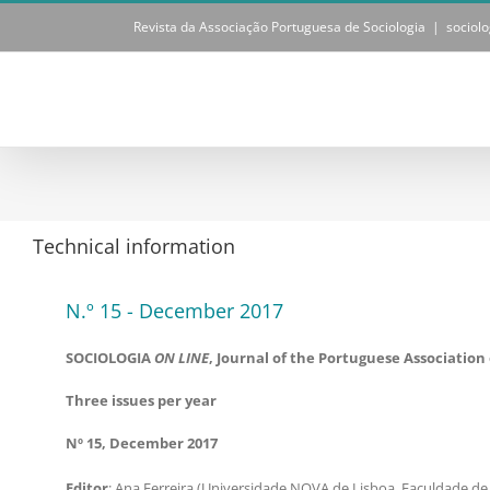
Skip
Revista da Associação Portuguesa de Sociologia
|
sociol
to
content
Technical information
N.º 15 - December 2017
SOCIOLOGIA
ON LINE
, Journal of the Portuguese Association 
Three issues per year
Nº 15, December 2017
Editor
: Ana Ferreira (Universidade NOVA de Lisboa, Faculdade de