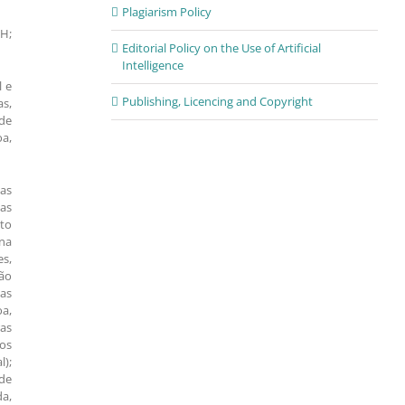
Plagiarism Policy
H;
Editorial Policy on the Use of Artificial
Intelligence
l e
Publishing, Licencing and Copyright
as,
de
oa,
ias
ias
uto
una
s,
oão
cas
oa,
ras
los
l);
de
da,