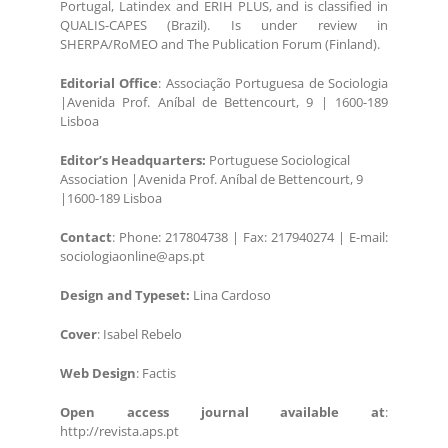
Portugal, Latindex and ERIH PLUS, and is classified in
QUALIS-CAPES (Brazil). Is under review in
SHERPA/RoMEO and The Publication Forum (Finland).
Editorial Office
: Associação Portuguesa de Sociologia
|Avenida Prof. Aníbal de Bettencourt, 9 | 1600-189
Lisboa
Editor’s Headquarters:
Portuguese Sociological
Association |Avenida Prof. Aníbal de Bettencourt, 9
|1600-189 Lisboa
Contact
: Phone: 217804738 | Fax: 217940274 | E-mail:
sociologiaonline@aps.pt
Design and Typeset:
Lina Cardoso
Cover
: Isabel Rebelo
Web Design
: Factis
Open access journal available at
:
http://revista.aps.pt