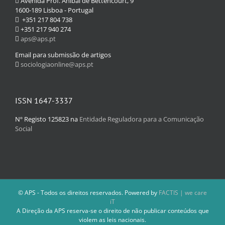
Avenida Prof. Aníbal de Bettencourt, 9
1600-189 Lisboa - Portugal
+351 217 804 738
+351 217 940 274
aps@aps.pt
Email para submissão de artigos
sociologiaonline@aps.pt
ISSN 1647-3337
Nº Registo 125823 na
Entidade Reguladora para a Comunicação
Social
© APS - Todos os direitos reservados. Powered by
FACTIS | we care
iT
A Direção da APS reserva-se o direito de não publicar conteúdos que
violem as leis nacionais.