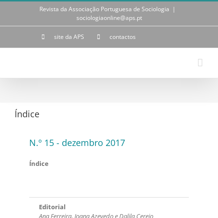
Skip
Revista da Associação Portuguesa de Sociologia
|
to
sociologiaonline@aps.pt
content
site da APS
contactos
Índice
N.º 15 - dezembro 2017
Índice
Editorial
Ana Ferreira, Joana Azevedo e Dalila Cerejo