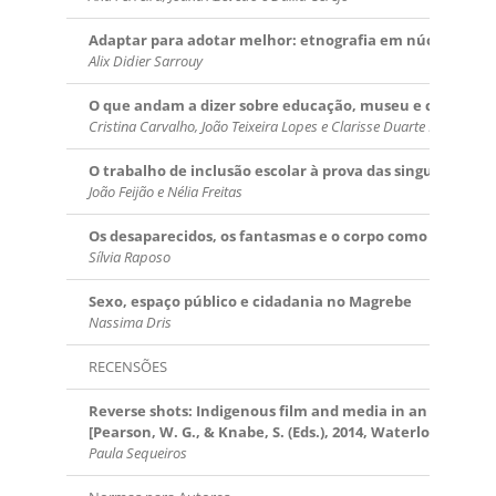
Adaptar para adotar melhor: etnografia em núcleos de 
Alix Didier Sarrouy
O que andam a dizer sobre educação, museu e cidade e
Cristina Carvalho, João Teixeira Lopes e Clarisse Duarte Magalhãe
O trabalho de inclusão escolar à prova das singularidad
João Feijão e Nélia Freitas
Os desaparecidos, os fantasmas e o corpo como arquiva
Sílvia Raposo
Sexo, espaço público e cidadania no Magrebe
Nassima Dris
RECENSÕES
Reverse shots: Indigenous film and media in an internat
[Pearson, W. G., & Knabe, S. (Eds.), 2014, Waterloo, Canad
Paula Sequeiros