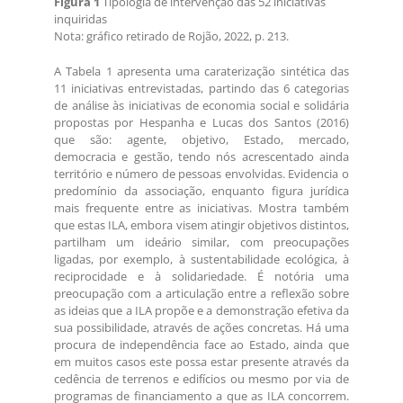
Figura 1
Tipologia de intervenção das 52 iniciativas
inquiridas
Nota: gráfico retirado de Rojão, 2022, p. 213.
A Tabela 1 apresenta uma caraterização sintética das
11 iniciativas entrevistadas, partindo das 6 categorias
de análise às iniciativas de economia social e solidária
propostas por Hespanha e Lucas dos Santos (2016)
que são: agente, objetivo, Estado, mercado,
democracia e gestão, tendo nós acrescentado ainda
território e número de pessoas envolvidas. Evidencia o
predomínio da associação, enquanto figura jurídica
mais frequente entre as iniciativas. Mostra também
que estas ILA, embora visem atingir objetivos distintos,
partilham um ideário similar, com preocupações
ligadas, por exemplo, à sustentabilidade ecológica, à
reciprocidade e à solidariedade. É notória uma
preocupação com a articulação entre a reflexão sobre
as ideias que a ILA propõe e a demonstração efetiva da
sua possibilidade, através de ações concretas. Há uma
procura de independência face ao Estado, ainda que
em muitos casos este possa estar presente através da
cedência de terrenos e edifícios ou mesmo por via de
programas de financiamento a que as ILA concorrem.