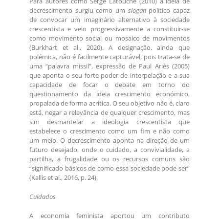
Para autores como Serge Latouche (2010) a ideia de
decrescimento surgiu como um
slogan
político capaz
de convocar um imaginário alternativo à sociedade
crescentista e veio progressivamente a constituir-se
como movimento social ou mosaico de movimentos
(Burkhart et al., 2020). A designação, ainda que
polémica, não é facilmente capturável, pois trata-se de
uma “palavra míssil”, expressão de Paul Ariès (2005)
que aponta o seu forte poder de interpelação e a sua
capacidade de focar o debate em torno do
questionamento da ideia crescimento económico,
propalada de forma acrítica. O seu objetivo não é, claro
está, negar a relevância de qualquer crescimento, mas
sim desmantelar a ideologia crescentista que
estabelece o crescimento como um fim e não como
um meio. O decrescimento aponta na direção de um
futuro desejado, onde o cuidado, a convivialidade, a
partilha, a frugalidade ou os recursos comuns são
“significado básicos de como essa sociedade pode ser”
(Kallis et al., 2016, p. 24).
Cuidados
A economia feminista aportou um contributo