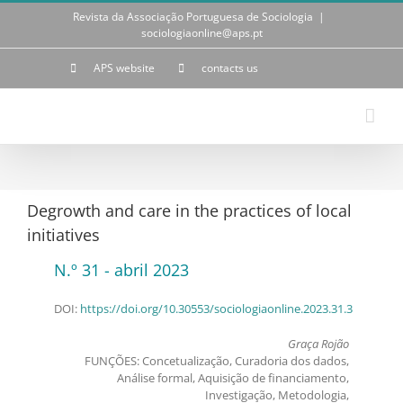
Skip
Revista da Associação Portuguesa de Sociologia
|
to
sociologiaonline@aps.pt
content
APS website
contacts us
Degrowth and care in the practices of local
initiatives
N.º 31 - abril 2023
DOI:
https://doi.org/10.30553/sociologiaonline.2023.31.3
Graça Rojão
FUNÇÕES: Concetualização, Curadoria dos dados,
Análise formal, Aquisição de financiamento,
Investigação, Metodologia,