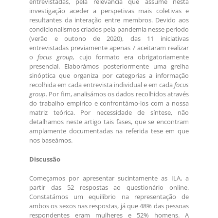
entrevistadas, pela relevância que assume nesta
investigação aceder a perspetivas mais coletivas e
resultantes da interação entre membros. Devido aos
condicionalismos criados pela pandemia nesse período
(verão e outono de 2020), das 11 iniciativas
entrevistadas previamente apenas 7 aceitaram realizar
o
focus group,
cujo formato era obrigatoriamente
presencial. Elaborámos posteriormente uma grelha
sinóptica que organiza por categorias a informação
recolhida em cada entrevista individual e em cada
focus
group
. Por fim, analisámos os dados recolhidos através
do trabalho empírico e confrontámo-los com a nossa
matriz teórica. Por necessidade de síntese, não
detalhamos neste artigo tais fases, que se encontram
amplamente documentadas na referida tese em que
nos baseámos.
Discussão
Começamos por apresentar sucintamente as ILA, a
partir das 52 respostas ao questionário online.
Constatámos um equilíbrio na representação de
ambos os sexos nas respostas, já que 48% das pessoas
respondentes eram mulheres e 52% homens. A