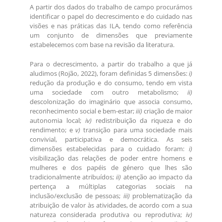
A partir dos dados do trabalho de campo procurámos
identificar o papel do decrescimento e do cuidado nas
visões e nas práticas das ILA, tendo como referência
um conjunto de dimensões que previamente
estabelecemos com base na revisão da literatura.
Para o decrescimento, a partir do trabalho a que já
aludimos (Rojão, 2022), foram definidas 5 dimensões:
i)
redução da produção e do consumo, tendo em vista
uma sociedade com outro metabolismo;
ii)
descolonização do imaginário que associa consumo,
reconhecimento social e bem-estar;
iii)
criação de maior
autonomia local;
iv)
redistribuição da riqueza e do
rendimento; e
v)
transição para uma sociedade mais
convivial, participativa e democrática. As seis
dimensões estabelecidas para o cuidado foram:
i)
visibilização das relações de poder entre homens e
mulheres e dos papéis de género que lhes são
tradicionalmente atribuídos;
ii)
atenção ao impacto da
pertença a múltiplas categorias sociais na
inclusão/exclusão de pessoas;
iii)
problematização da
atribuição de valor às atividades, de acordo com a sua
natureza considerada produtiva ou reprodutiva;
iv)