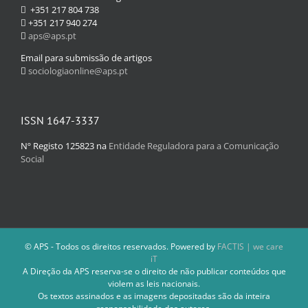
+351 217 804 738
+351 217 940 274
aps@aps.pt
Email para submissão de artigos
sociologiaonline@aps.pt
ISSN 1647-3337
Nº Registo 125823 na
Entidade Reguladora para a Comunicação
Social
© APS - Todos os direitos reservados. Powered by
FACTIS | we care
iT
A Direção da APS reserva-se o direito de não publicar conteúdos que
violem as leis nacionais.
Os textos assinados e as imagens depositadas são da inteira