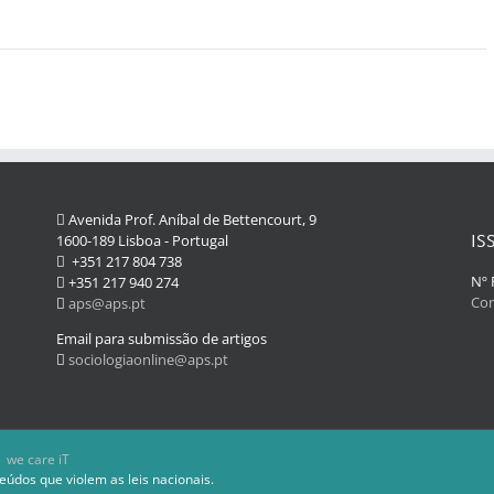
Avenida Prof. Aníbal de Bettencourt, 9
IS
1600-189 Lisboa - Portugal
+351 217 804 738
Nº 
+351 217 940 274
Com
aps@aps.pt
Email para submissão de artigos
sociologiaonline@aps.pt
 we care iT
eúdos que violem as leis nacionais.