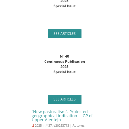
2025
Special Issue
SEE ARTICLES
Nº 40
Continuous Publication
2025
Special Issue
SEE ARTICLES
“New pastoralism”. Protected
geographical indication – IGP of
Upper Alentejo
2025, n.º 37, e20253713 | Autores: